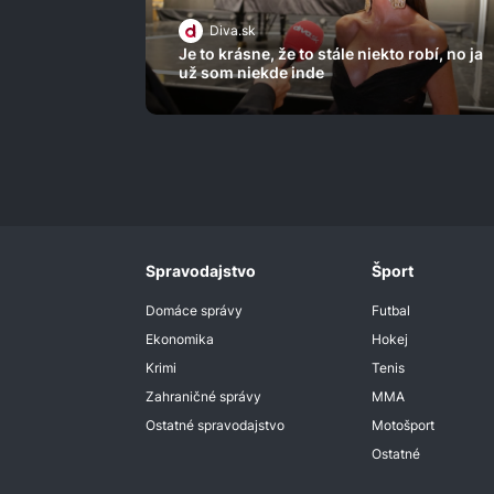
Diva.sk
Je to krásne, že to stále niekto robí, no ja
už som niekde inde
Spravodajstvo
Šport
Domáce správy
Futbal
Ekonomika
Hokej
Krimi
Tenis
Zahraničné správy
MMA
Ostatné spravodajstvo
Motošport
Ostatné