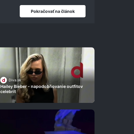
Pokračovať na článok
Diva.sk
Hailey Bieber - napodobňovanie outfitov
celebrít