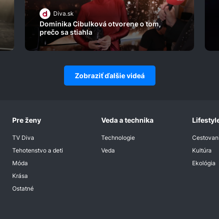
Diva.sk
Dominika Cibulková otvorene o tom,
prečo sa stiahla
Zobraziť ďalšie videá
Pre ženy
Veda a technika
Lifestyl
TV Diva
Technologie
Cestovan
Tehotenstvo a deti
Veda
Kultúra
Móda
Ekológia
Krása
Ostatné