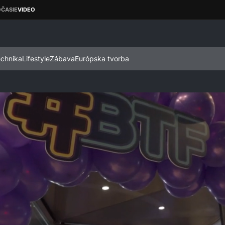
echnika
Lifestyle
Zábava
Európska tvorba