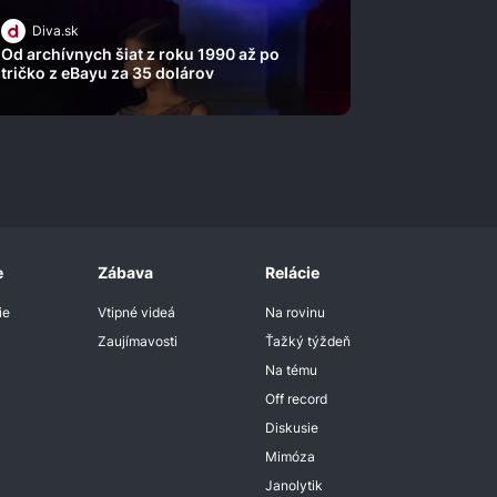
Diva.sk
Od archívnych šiat z roku 1990 až po
tričko z eBayu za 35 dolárov
e
Zábava
Relácie
ie
Vtipné videá
Na rovinu
Zaujímavosti
Ťažký týždeň
Na tému
Off record
Diskusie
Mimóza
Janolytik