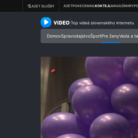
azet.video.sk
Top videá slovenského internetu
Domov
Spravodajstvo
Šport
Pre ženy
Veda a t