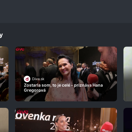
y
Diva.sk
Zostarla som, to je celé - priznáva Hana
Gregorová