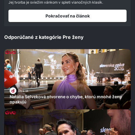
seconds
Jej tvorba je sviežim vánkom v spleti vianočných klasík.
Pokračovať na článok
Odporúčané z kategórie Pre ženy
Diva.sk
Natália Selveková otvorene o chybe, ktorú mnohé ženy
opakujú