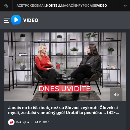
azet.video.sk
0
seconds
Janais na to išla inak, než sú Slováci zvyknutí: Človek si
of
myslí, že ďalší vianočný gýč! Urobiť tú pesničku... (42-
22
25)
minutes,
Koktejl.sk
•
24.11.2025
49