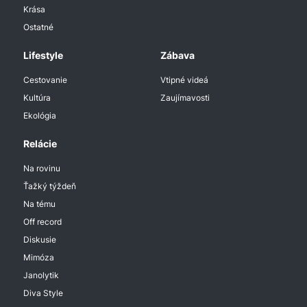
Krása
Ostatné
Lifestyle
Zábava
Cestovanie
Vtipné videá
Kultúra
Zaujímavosti
Ekológia
Relácie
Na rovinu
Ťažký týždeň
Na tému
Off record
Diskusie
Mimóza
Janolytik
Diva Style