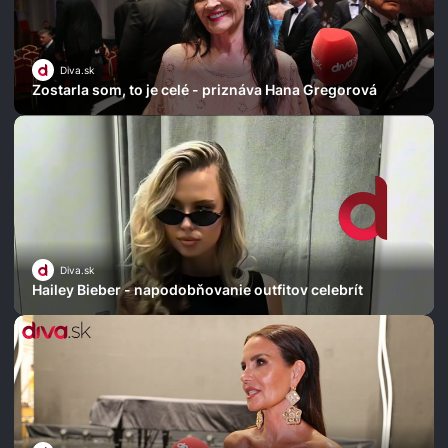
Diva.sk
Zostarla som, to je celé - priznáva Hana Gregorová
Diva.sk
Hailey Bieber - napodobňovanie outfitov celebrít