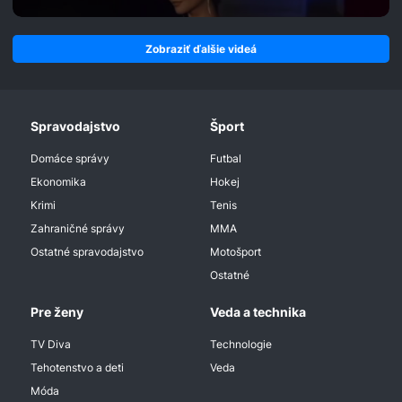
Zobraziť ďalšie videá
Spravodajstvo
Šport
Domáce správy
Futbal
Ekonomika
Hokej
Krimi
Tenis
Zahraničné správy
MMA
Ostatné spravodajstvo
Motošport
Ostatné
Pre ženy
Veda a technika
TV Diva
Technologie
Tehotenstvo a deti
Veda
Móda