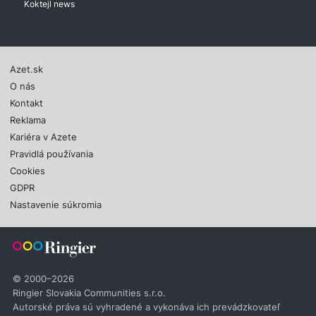
Koktejl news
Azet.sk
O nás
Kontakt
Reklama
Kariéra v Azete
Pravidlá používania
Cookies
GDPR
Nastavenie súkromia
© 2000–2026
Ringier Slovakia Communities s.r.o.
Autorské práva sú vyhradené a vykonáva ich prevádzkovateľ