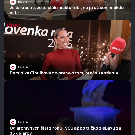
Diva.sk
Je to krásne, že to stále niekto robí, no ja už som niekde
inde
Diva.sk
Dominika Cibulková otvorene o tom, prečo sa stiahla
Diva.sk
Od archívnych šiat z roku 1990 až po tričko z eBayu za
35 dolárov