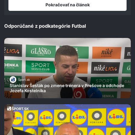
seconds
Pokračovať na článok
Odporúčané z podkategórie Futbal
Šport.sk
Stanislav Šesták po zmene trénera v Prešove a odchode
Jozefa Kostelníka