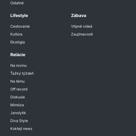
Ostatné
Lifestyle
Zábava
Cestovanie
Vtipné videá
Kultúra
Zaujímavosti
Ekológia
Relácie
Na rovinu
Ťažký týždeň
Na tému
Off record
Diskusie
Mimóza
Janolytik
Diva Style
Koktejl news