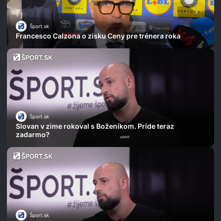
Šport.sk
Francesco Calzona o zisku Ceny pre trénera roka
Šport.sk
Slovan v zime rokoval s Boženíkom. Príde teraz
zadarmo?
Šport.sk