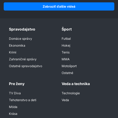
Zobraziť ďalšie videá
Spravodajstvo
Šport
Domáce správy
Futbal
Ekonomika
Hokej
Krimi
Tenis
Zahraničné správy
MMA
Ostatné spravodajstvo
Motošport
Ostatné
Pre ženy
Veda a technika
TV Diva
Technologie
Tehotenstvo a deti
Veda
Móda
Krása