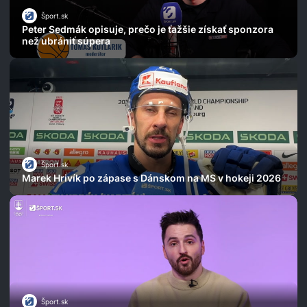
Šport.sk
Peter Sedmák opisuje, prečo je ťažšie získať sponzora
než ubrániť súpera
Šport.sk
Marek Hrivík po zápase s Dánskom na MS v hokeji 2026
Šport.sk