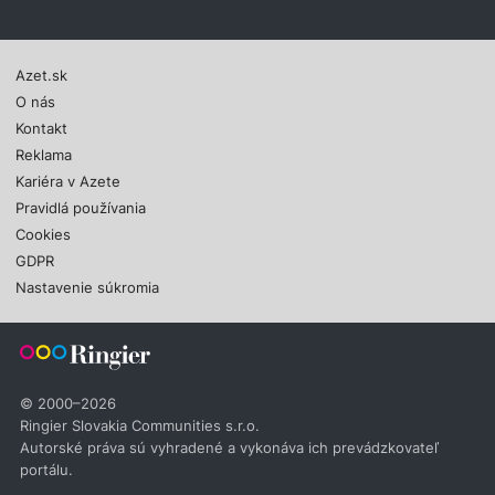
Azet.sk
O nás
Kontakt
Reklama
Kariéra v Azete
Pravidlá používania
Cookies
GDPR
Nastavenie súkromia
© 2000–2026
Ringier Slovakia Communities s.r.o.
Autorské práva sú vyhradené a vykonáva ich prevádzkovateľ
portálu.