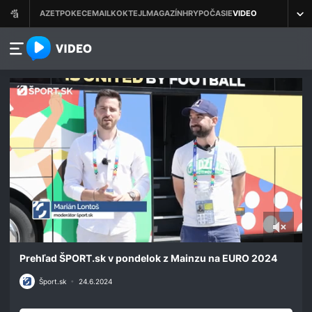
azet.video.sk
0
seconds
Prehľad ŠPORT.sk v pondelok z Mainzu na EURO 2024
of
2
Šport.sk
•
24.6.2024
minutes,
9