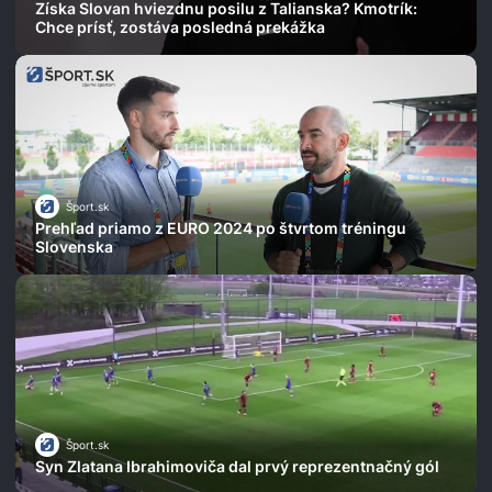
Získa Slovan hviezdnu posilu z Talianska? Kmotrík:
Chce prísť, zostáva posledná prekážka
Šport.sk
Prehľad priamo z EURO 2024 po štvrtom tréningu
Slovenska
Šport.sk
Syn Zlatana Ibrahimoviča dal prvý reprezentnačný gól