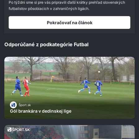
seconds
Po týždni sme si pre vás pripravili ďalší krátky prehľad slovenských
futbalistov pôsobiacich v zahraničných ligách.
Pokračovať na článok
Odporúčané z podkategórie Futbal
Šport.sk
Gól brankára v dedinskej lige