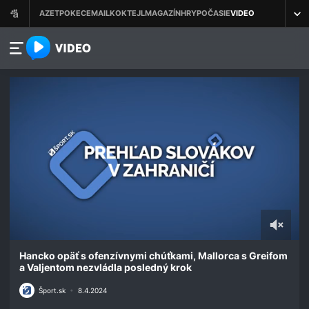
azet.video.sk
0
seconds
Hancko opäť s ofenzívnymi chúťkami, Mallorca s Greifom
of
a Valjentom nezvládla posledný krok
3
minutes,
Šport.sk
•
8.4.2024
7