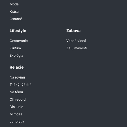
Móda
Krása
Ostatné
Lifestyle
Zábava
Cestovanie
Vtipné videá
Kultúra
Zaujímavosti
Ekológia
Relácie
Na rovinu
Ťažký týždeň
Na tému
Off record
Diskusie
Mimóza
Janolytik