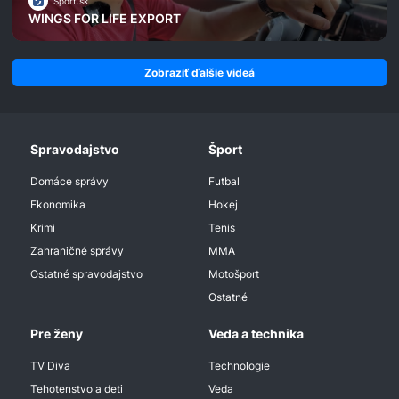
Šport.sk
WINGS FOR LIFE EXPORT
Zobraziť ďalšie videá
Spravodajstvo
Šport
Domáce správy
Futbal
Ekonomika
Hokej
Krimi
Tenis
Zahraničné správy
MMA
Ostatné spravodajstvo
Motošport
Ostatné
Pre ženy
Veda a technika
TV Diva
Technologie
Tehotenstvo a deti
Veda