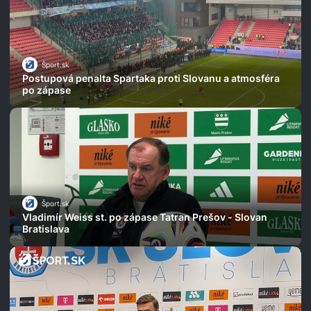
Šport.sk
Postupová penalta Spartaka proti Slovanu a atmosféra
po zápase
Šport.sk
Vladimír Weiss st. po zápase Tatran Prešov - Slovan
Bratislava