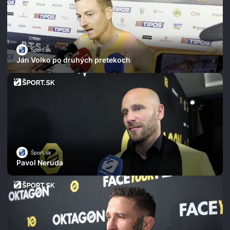
Šport.sk
Ján Volko po druhých pretekoch
Šport.sk
Pavol Neruda