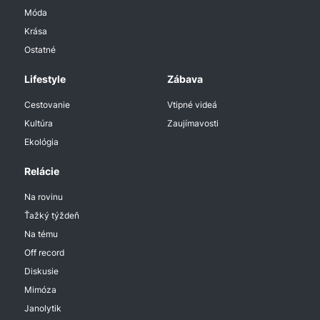
Móda
Krása
Ostatné
Lifestyle
Zábava
Cestovanie
Vtipné videá
Kultúra
Zaujímavosti
Ekológia
Relácie
Na rovinu
Ťažký týždeň
Na tému
Off record
Diskusie
Mimóza
Janolytik