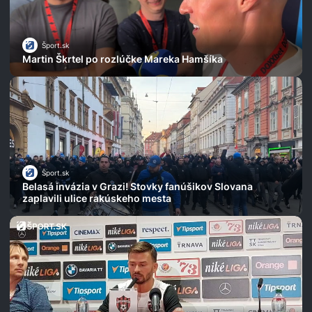
Šport.sk
Martin Škrtel po rozlúčke Mareka Hamšíka
Šport.sk
Belasá invázia v Grazi! Stovky fanúšikov Slovana
zaplavili ulice rakúskeho mesta