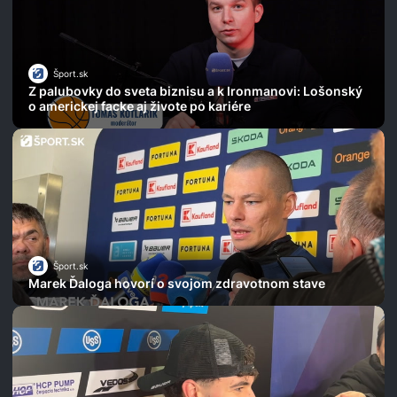
Šport.sk
Z palubovky do sveta biznisu a k Ironmanovi: Lošonský
o americkej facke aj živote po kariére
Šport.sk
Marek Ďaloga hovorí o svojom zdravotnom stave