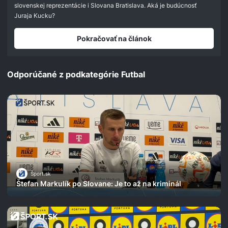
seconds
slovenskej reprezentácie i Slovana Bratislava. Aká je budúcnosť
Juraja Kucku?
Pokračovať na článok
Odporúčané z podkategórie Futbal
Šport.sk
Štefan Markulík po Slovane: Je to až na kriminál