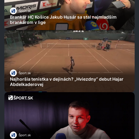
Šport.sk
Brankár HC Košice Jakub Husár sa stal najmladším
brankárom v lige
Šport.sk
Najhoršia tenistka v dejinách? „Hviezdny” debut Hajar
Abdelkaderovej
Šport.sk