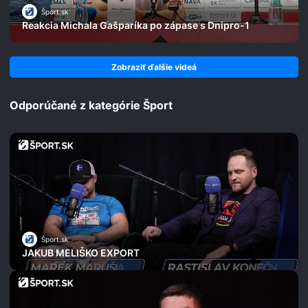
Šport.sk
Reakcia Michala Gašparíka po zápase s Dnipro-1
Zobraziť ďalšie videá
Odporúčané z kategórie Šport
Šport.sk
JAKUB MELIŠKO EXPORT