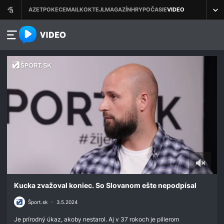
azet.video.sk
0
seconds
Kucka zvažoval koniec. So Slovanom ešte nepodpísal
of
1
Šport.sk
•
3.5.2024
minute,
4
Je prírodný úkaz, akoby nestarol. Aj v 37 rokoch je pilierom