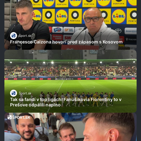
Šport.sk
Francesco Calzona hovorí pred zápasom s Kosovom
Šport.sk
Tak sa fandí v top ligách! Fanúšikovia Fiorentiny to v
Prešove odpálili naplno