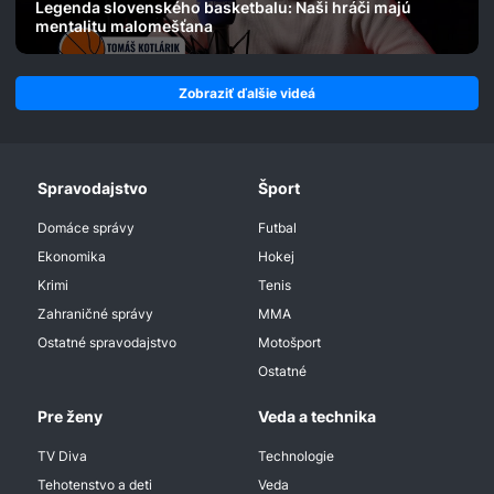
Legenda slovenského basketbalu: Naši hráči majú
mentalitu malomešťana
Zobraziť ďalšie videá
Spravodajstvo
Šport
Domáce správy
Futbal
Ekonomika
Hokej
Krimi
Tenis
Zahraničné správy
MMA
Ostatné spravodajstvo
Motošport
Ostatné
Pre ženy
Veda a technika
TV Diva
Technologie
Tehotenstvo a deti
Veda