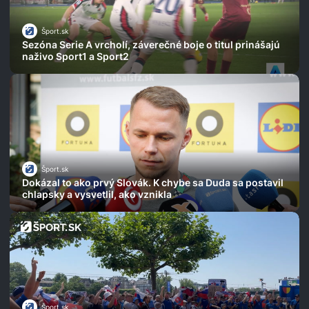
Šport.sk
Sezóna Serie A vrcholí, záverečné boje o titul prinášajú
naživo Sport1 a Sport2
Šport.sk
Dokázal to ako prvý Slovák. K chybe sa Duda sa postavil
chlapsky a vysvetlil, ako vznikla
Šport.sk