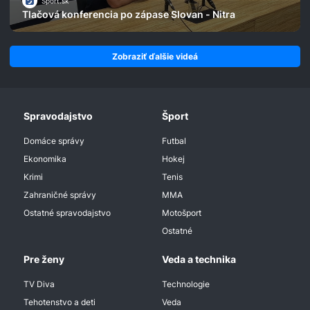
Šport.sk
Tlačová konferencia po zápase Slovan - Nitra
Zobraziť ďalšie videá
Spravodajstvo
Šport
Domáce správy
Futbal
Ekonomika
Hokej
Krimi
Tenis
Zahraničné správy
MMA
Ostatné spravodajstvo
Motošport
Ostatné
Pre ženy
Veda a technika
TV Diva
Technologie
Tehotenstvo a deti
Veda