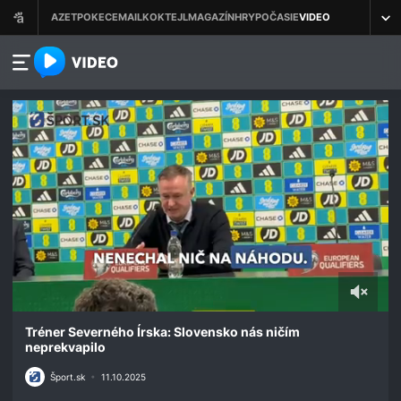
azet.video.sk
0
seconds
Tréner Severného Írska: Slovensko nás ničím
of
neprekvapilo
3
minutes,
Šport.sk
•
11.10.2025
21