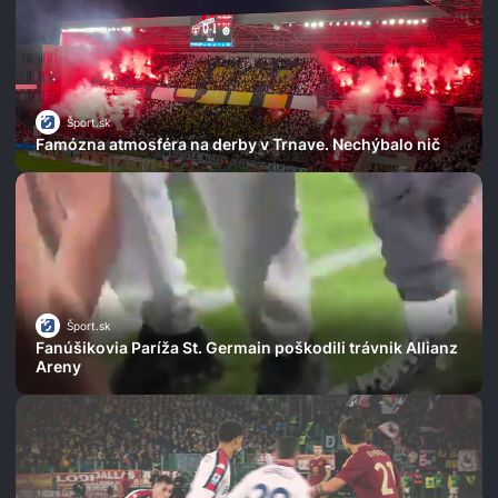
Šport.sk
Famózna atmosféra na derby v Trnave. Nechýbalo nič
Šport.sk
Fanúšikovia Paríža St. Germain poškodili trávnik Allianz
Areny