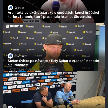
Šport.sk
Architekt levického zázraku o emóciách, konci hráčskej
kariéry i snoch, ktoré presahujú hranice Slovenska
Šport.sk
Štefan Svitko po návrate z Rely Dakar o zranení, nehode
a budúcnosti