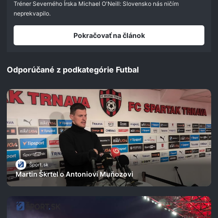
seconds
Tréner Severného Írska Michael O'Neill: Slovensko nás ničím
neprekvapilo.
Pokračovať na článok
Odporúčané z podkategórie Futbal
Šport.sk
Martin Škrtel o Antoniovi Muňozovi