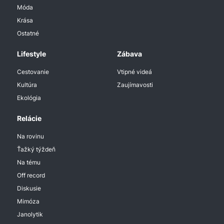
Móda
Krása
Ostatné
Lifestyle
Zábava
Cestovanie
Vtipné videá
Kultúra
Zaujímavosti
Ekológia
Relácie
Na rovinu
Ťažký týždeň
Na tému
Off record
Diskusie
Mimóza
Janolytik