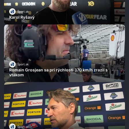
Šport.sk
Karol Ryšavý
Šport.sk
Romain Grosjean sa pri rýchlosti 370 km/h zrazil s
vtákom
Šport.sk