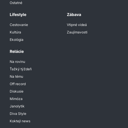
Ostatné
Lifestyle
Zábava
Cestovanie
Vtipné videá
Kultúra
Zaujímavosti
Ekológia
Relácie
Na rovinu
Ťažký týždeň
Na tému
Off record
Diskusie
Mimóza
Janolytik
Diva Style
Koktejl news