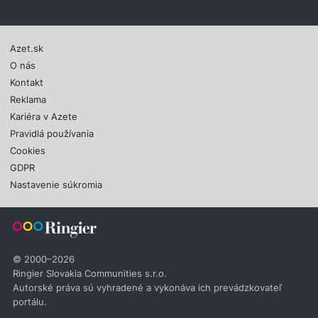
Azet.sk
O nás
Kontakt
Reklama
Kariéra v Azete
Pravidlá používania
Cookies
GDPR
Nastavenie súkromia
© 2000–2026
Ringier Slovakia Communities s.r.o.
Autorské práva sú vyhradené a vykonáva ich prevádzkovateľ
portálu.