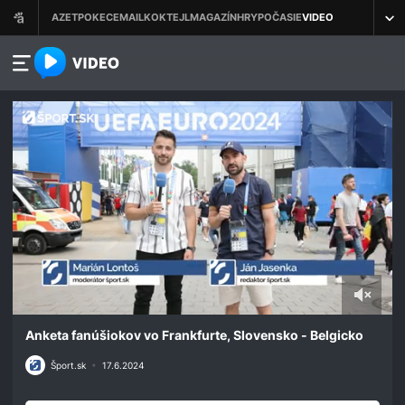
azet.video.sk
0
seconds
Anketa fanúšiokov vo Frankfurte, Slovensko - Belgicko
of
1
Šport.sk
•
17.6.2024
minute,
39