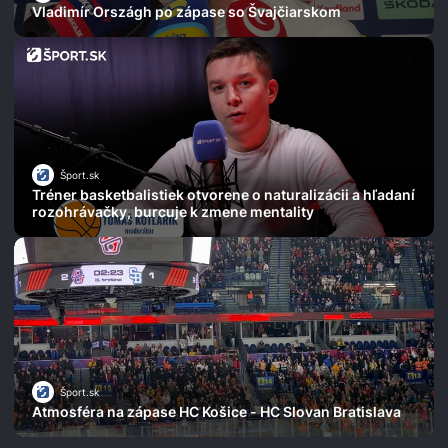
Vladimír Országh po zápase so Švajčiarskom
Šport.sk
Tréner basketbalistiek otvorene o naturalizácii a hľadaní
rozohrávačky, burcuje k zmene mentality
Šport.sk
Atmosféra na zápase HC Košice - HC Slovan Bratislava