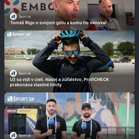
Šport.sk
Tomáš Rigo o svojom gólu a komu ho venoval
Šport.sk
Už sa vidí v cieli. Nádej a zúfalstvo, ProfiCHECK
prekonáva vlastné limity
Šport.sk