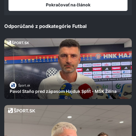
seconds
Pokračovať na článok
Odporúčané z podkategórie Futbal
Šport.sk
Pavol Staňo pred zápasom Hajduk Split - MŠK Žilina