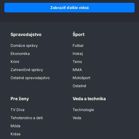
Zobraziť ďalšie videá
Spravodajstvo
Šport
Domáce správy
Futbal
Ekonomika
Hokej
Krimi
Tenis
Zahraničné správy
MMA
Ostatné spravodajstvo
Motošport
Ostatné
Pre ženy
Veda a technika
TV Diva
Technologie
Tehotenstvo a deti
Veda
Móda
Krása