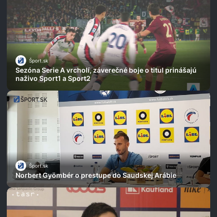
Šport.sk
Sezóna Serie A vrcholí, záverečné boje o titul prinášajú
naživo Sport1 a Sport2
Šport.sk
Norbert Gyömbér o prestupe do Saudskej Arábie