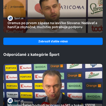
Šport.sk
Oremus po prvom zápase na lavičke Slovana: Nadávať a
haniť je zbytočné, mužstvo potrebuje podporu
Zobraziť ďalšie videá
Odporúčané z kategórie Šport
Šport.sk
Miroslav Šatan hodnotí prípravu na MS v hokeji 20026