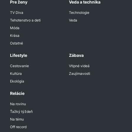
Pre ženy
Veda a technika
TV Diva
Technologie
Tehotenstvo a deti
Veda
Móda
Krása
Ostatné
Lifestyle
Zábava
Cestovanie
Vtipné videá
Kultúra
Zaujímavosti
Ekológia
Relácie
Na rovinu
Ťažký týždeň
Na tému
Off record