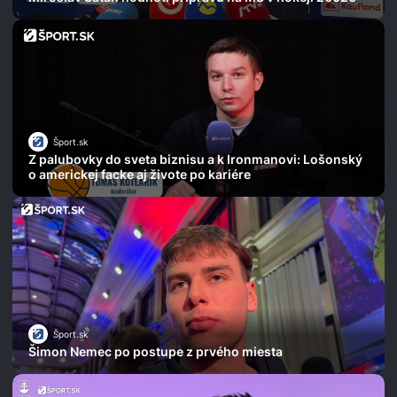
Šport.sk
Z palubovky do sveta biznisu a k Ironmanovi: Lošonský
o americkej facke aj živote po kariére
Šport.sk
Šimon Nemec po postupe z prvého miesta