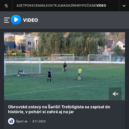
azet.video.sk
0
seconds
Obrovské oslavy na Šariši! Treťoligista sa zapísal do
of
histórie, v pohári si zahrá aj na jar
49
seconds
Šport.sk
•
8.11.2023