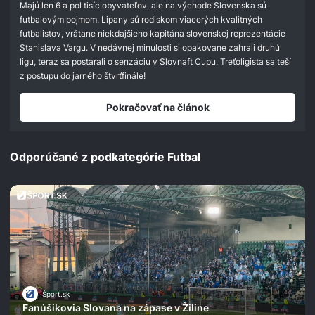
Majú len 6 a pol tisíc obyvateľov, ale na východe Slovenska sú
futbalovým pojmom. Lipany sú rodiskom viacerých kvalitných
futbalistov, vrátane niekdajšieho kapitána slovenskej reprezentácie
Stanislava Vargu. V nedávnej minulosti si opakovane zahrali druhú
ligu, teraz sa postarali o senzáciu v Slovnaft Cupu. Treťoligista sa teší
z postupu do jarného štvrťfinále!
Pokračovať na článok
Odporúčané z podkategórie Futbal
Šport.sk
Fanúšikovia Slovana na zápase v Žiline