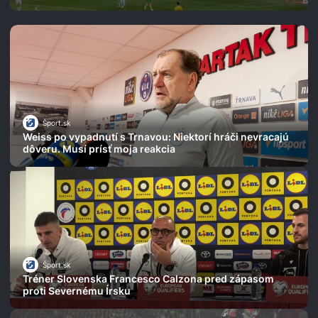
Šport.sk
Weiss po vypadnutí s Trnavou: Niektorí hráči nevracajú
dôveru. Musí prísť moja reakcia
Šport.sk
Tréner Slovenska Francesco Calzona pred zápasom
proti Severnému Írsku