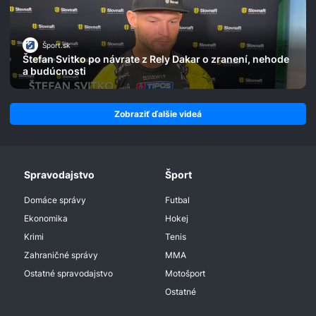
Šport.sk
Štefan Svitko po návrate z Rely Dakar o zranení, nehode
a budúcnosti
Zobraziť ďalšie videá
Spravodajstvo
Šport
Domáce správy
Futbal
Ekonomika
Hokej
Krimi
Tenis
Zahraničné správy
MMA
Ostatné spravodajstvo
Motošport
Ostatné