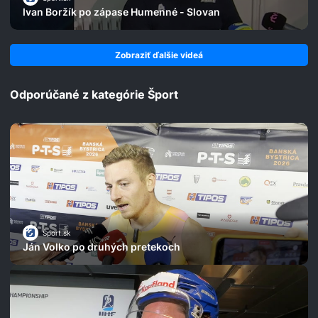
Ivan Boržík po zápase Humenné - Slovan
Zobraziť ďalšie videá
Odporúčané z kategórie Šport
Šport.sk
Ján Volko po druhých pretekoch