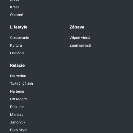
Krása
Ostatné
Lifestyle
Zábava
Cestovanie
Vtipné videá
Kultúra
Zaujímavosti
Ekológia
Relácie
Na rovinu
Ťažký týždeň
Na tému
Off record
Diskusie
Mimóza
Janolytik
Diva Style