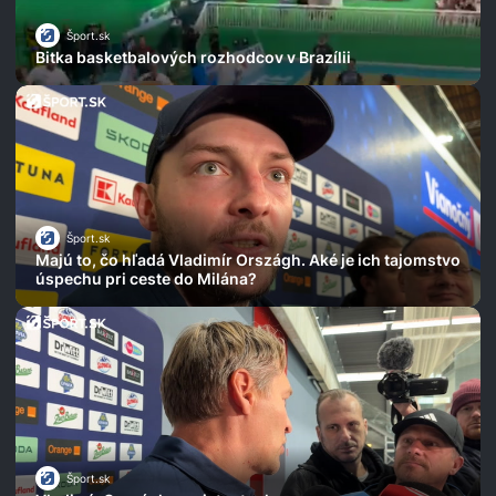
Šport.sk
Bitka basketbalových rozhodcov v Brazílii
Šport.sk
Majú to, čo hľadá Vladimír Országh. Aké je ich tajomstvo
úspechu pri ceste do Milána?
Šport.sk