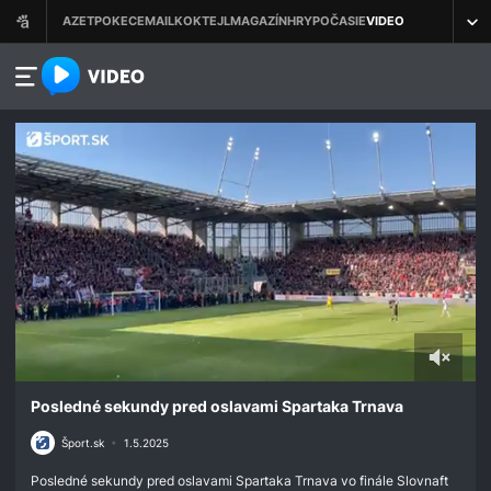
azet.video.sk
0
seconds
Posledné sekundy pred oslavami Spartaka Trnava
of
2
Šport.sk
•
1.5.2025
minutes,
24
Posledné sekundy pred oslavami Spartaka Trnava vo finále Slovnaft