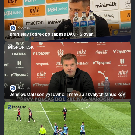
Šport.sk
Branislav Fodrek po zápase DAC - Slovan
Šport.sk
Jens Gustafsson vyzdvihol Trnavu a skvelých fanúšikov