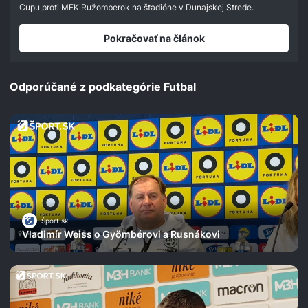
seconds
Cupu proti MFK Ružomberok na štadióne v Dunajskej Strede.
Pokračovať na článok
Odporúčané z podkategórie Futbal
Šport.sk
Vladimír Weiss o Gyömbérovi a Rusnákovi