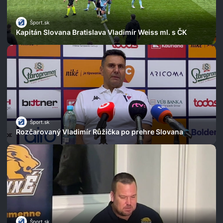
Šport.sk
Kapitán Slovana Bratislava Vladimír Weiss ml. s ČK
Šport.sk
Rozčarovaný Vladimír Růžička po prehre Slovana
Šport.sk