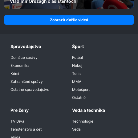
Vladimír Országh o asistentoch
Zobraziť ďalšie videá
Spravodajstvo
Šport
Domáce správy
Futbal
Ekonomika
Hokej
Krimi
Tenis
Zahraničné správy
MMA
Ostatné spravodajstvo
Motošport
Ostatné
Pre ženy
Veda a technika
TV Diva
Technologie
Tehotenstvo a deti
Veda
Móda