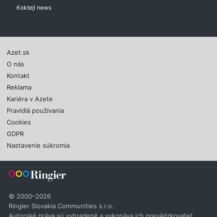
Koktejl news
Azet.sk
O nás
Kontakt
Reklama
Kariéra v Azete
Pravidlá používania
Cookies
GDPR
Nastavenie súkromia
© 2000–2026
Ringier Slovakia Communities s.r.o.
Autorské práva sú vyhradené a vykonáva ich prevádzkovateľ