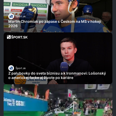
Šport.sk
Martin Chromiak po zápase s Českom na MS v hokeji
2026
Šport.sk
Z palubovky do sveta biznisu a k Ironmanovi: Lošonský
o americkej facke aj živote po kariére