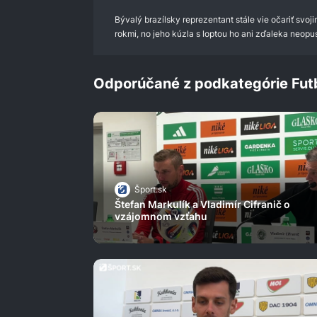
Bývalý brazílsky reprezentant stále vie očariť svoj
rokmi, no jeho kúzla s loptou ho ani zďaleka neopust
Odporúčané z podkategórie Fut
Šport.sk
Štefan Markulík a Vladimír Cifranič o
vzájomnom vzťahu