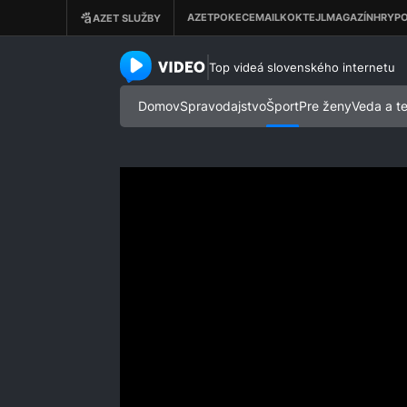
azet.video.sk
Top videá slovenského internetu
Domov
Spravodajstvo
Šport
Pre ženy
Veda a t