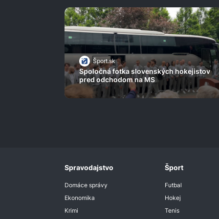
Šport.sk
Spoločná fotka slovenských hokejistov
pred odchodom na MS
Spravodajstvo
Šport
Domáce správy
Futbal
Ekonomika
Hokej
Krimi
Tenis