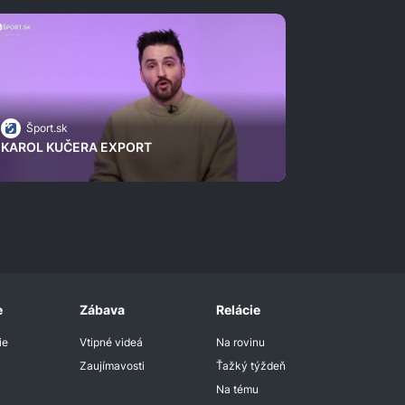
Šport.sk
KAROL KUČERA EXPORT
e
Zábava
Relácie
ie
Vtipné videá
Na rovinu
Zaujímavosti
Ťažký týždeň
Na tému