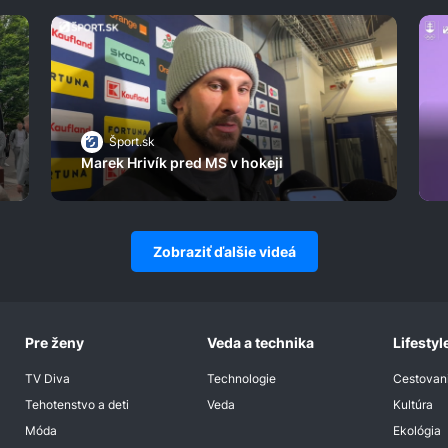
Šport.sk
Marek Hrivík pred MS v hokeji
Zobraziť ďalšie videá
Pre ženy
Veda a technika
Lifestyl
TV Diva
Technologie
Cestovan
Tehotenstvo a deti
Veda
Kultúra
Móda
Ekológia