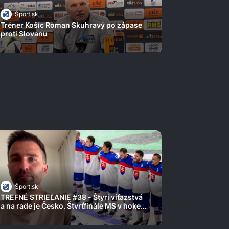
Šport.sk
Tréner Košíc Roman Skuhravý po zápase
proti Slovanu
Šport.sk
TREFNÉ STRIEĽANIE #38 - Štyri víťazstvá
a na rade je Česko. Štvrťfinále MS v hokeji
je na dosah