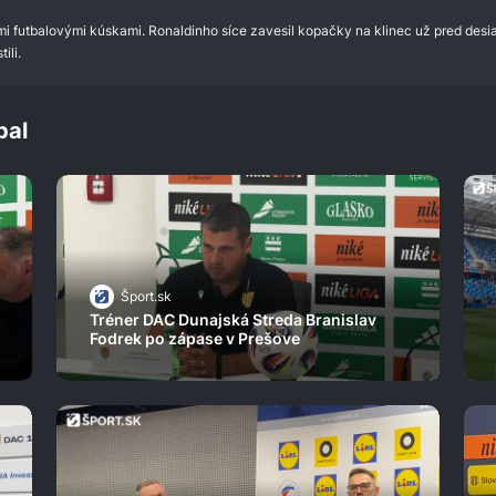
imi futbalovými kúskami. Ronaldinho síce zavesil kopačky na klinec už pred desia
ili.
bal
Šport.sk
Tréner DAC Dunajská Streda Branislav
Fodrek po zápase v Prešove