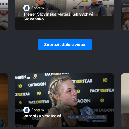
Šport.sk
Tréner Slovinska Matjaž Kek vychválil
Slovensko
Zobraziť ďalšie videá
Šport.sk
Veronika Smolková