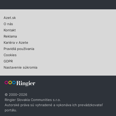
Azet.sk
O nás
Kontakt
Reklama
Kariéra v Azete
Pravidlá používania
Cookies
GDPR
Nastavenie súkromia
© 2000–2026
Ringier Slovakia Communities s.r.o.
Autorské práva sú vyhradené a vykonáva ich prevádzkovateľ
portálu.