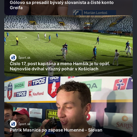
Gólovo sa presadil bývalý slovanista a čisté konto
Greifa
Šport.sk
Číslo 17, post kapitána a meno Hamšík je tu opäť.
Najnovšie dvíhal víťazný pohár v Košiciach
Šport.sk
Patrik Masnica po zápase Humenné - Slovan