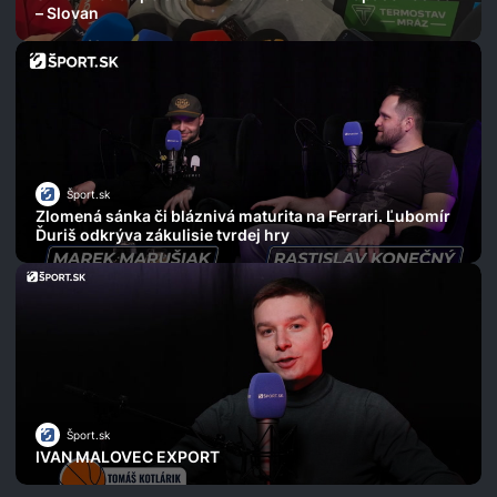
– Slovan
Šport.sk
Zlomená sánka či bláznivá maturita na Ferrari. Ľubomír
Ďuriš odkrýva zákulisie tvrdej hry
Šport.sk
IVAN MALOVEC EXPORT