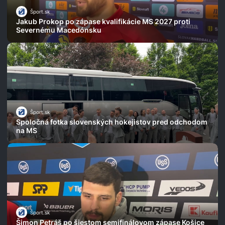
Šport.sk
Jakub Prokop po zápase kvalifikácie MS 2027 proti
Severnému Macedónsku
Šport.sk
Spoločná fotka slovenských hokejistov pred odchodom
na MS
Šport.sk
Šimon Petráš po šiestom semifinálovom zápase Košice