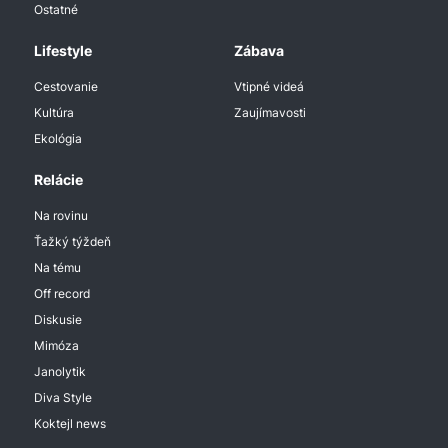
Ostatné
Lifestyle
Zábava
Cestovanie
Vtipné videá
Kultúra
Zaujímavosti
Ekológia
Relácie
Na rovinu
Ťažký týždeň
Na tému
Off record
Diskusie
Mimóza
Janolytik
Diva Style
Koktejl news