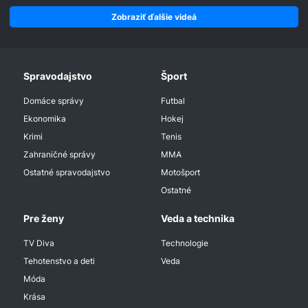
Zobraziť ďalšie videá
Spravodajstvo
Šport
Domáce správy
Futbal
Ekonomika
Hokej
Krimi
Tenis
Zahraničné správy
MMA
Ostatné spravodajstvo
Motošport
Ostatné
Pre ženy
Veda a technika
TV Diva
Technologie
Tehotenstvo a deti
Veda
Móda
Krása