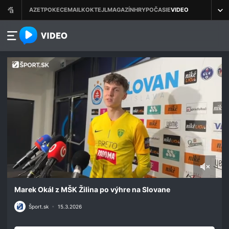
azet.video.sk
0
seconds
Marek Okál z MŠK Žilina po výhre na Slovane
of
2
Šport.sk
•
15.3.2026
minutes,
56