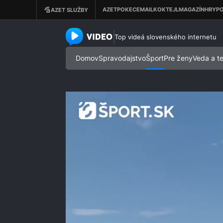
azet.video.sk
Top videá slovenského internetu
Domov
Spravodajstvo
Šport
Pre ženy
Veda a t