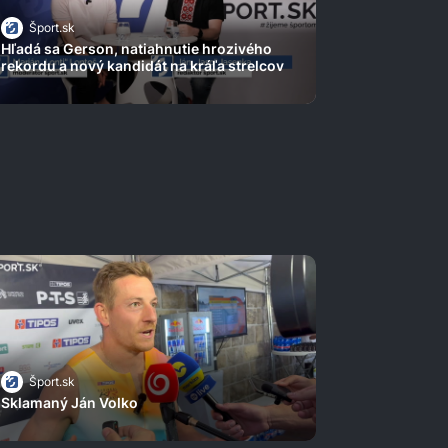
Šport.sk
Hľadá sa Gerson, natiahnutie hrozivého
rekordu a nový kandidát na kráľa strelcov
Šport.sk
Sklamaný Ján Volko