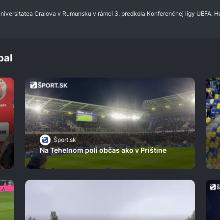
niversitatea Craiova v Rumunsku v rámci 3. predkola Konferenčnej ligy UEFA. H
bal
Šport.sk
Na Tehelnom poli občas ako v Prištine