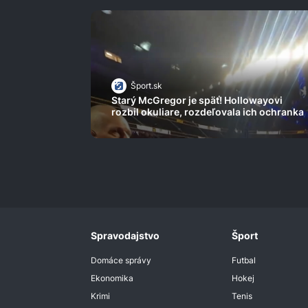
Šport.sk
Starý McGregor je späť! Hollowayovi
rozbil okuliare, rozdeľovala ich ochranka
Spravodajstvo
Šport
Domáce správy
Futbal
Ekonomika
Hokej
Krimi
Tenis