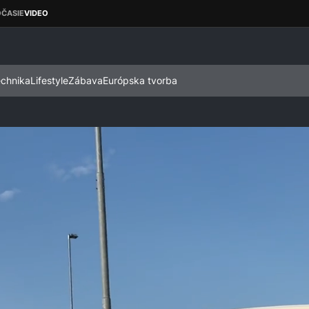
echnika
Lifestyle
Zábava
Európska tvorba