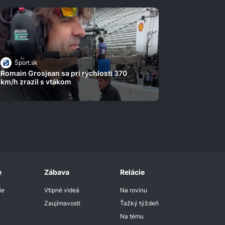
Šport.sk
Romain Grosjean sa pri rýchlosti 370
km/h zrazil s vtákom
e
Zábava
Relácie
ie
Vtipné videá
Na rovinu
Zaujímavosti
Ťažký týždeň
Na tému