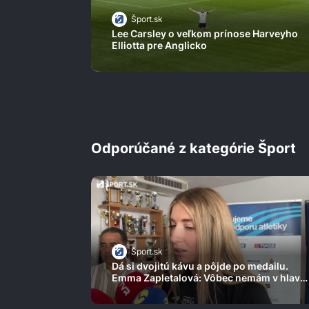
Šport.sk
Lee Carsley o veľkom prínose Harveyho
Elliotta pre Anglicko
Odporúčané z kategórie Šport
Šport.sk
Dá si dvojitú kávu a pôjde po medailu.
Emma Zapletalová: Vôbec nemám v hlave,
čím som si prešla