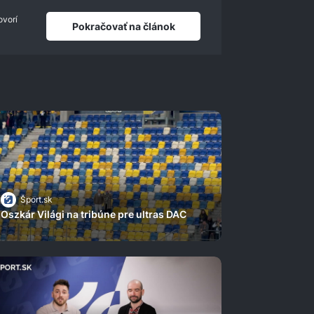
ovorí
Pokračovať na článok
Šport.sk
Oszkár Világi na tribúne pre ultras DAC