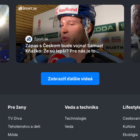
Šport.sk
Zápas s Českom bude vojna! Samuel
Kňažko: Že sú lepší? Pre nás je to
motivácia
Zobraziť ďalšie videá
Pre ženy
Veda a technika
Lifestyl
TV Diva
Technologie
Cestovan
Tehotenstvo a deti
Veda
Kultúra
Móda
Ekológia