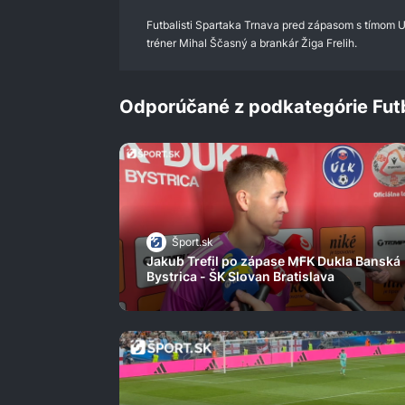
0%
Futbalisti Spartaka Trnava pred zápasom s tímom U
tréner Mihal Ščasný a brankár Žiga Frelih.
Odporúčané z podkategórie Fut
Šport.sk
Jakub Trefil po zápase MFK Dukla Banská
Bystrica - ŠK Slovan Bratislava