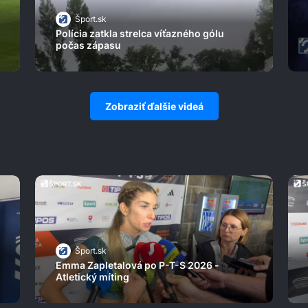
Šport.sk
Polícia zatkla strelca víťazného gólu
počas zápasu
Zobraziť ďalšie videá
Šport.sk
Emma Zapletalová po P-T-S 2026 -
Atletický míting