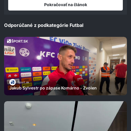
seconds
Pokračovať na článok
Odporúčané z podkategórie Futbal
Šport.sk
Jakub Sylvestr po zápase Komárno - Zvolen