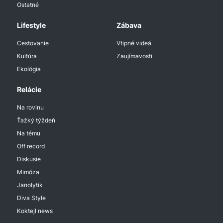
Ostatné
Lifestyle
Zábava
Cestovanie
Vtipné videá
Kultúra
Zaujímavosti
Ekológia
Relácie
Na rovinu
Ťažký týždeň
Na tému
Off record
Diskusie
Mimóza
Janolytik
Diva Style
Koktejl news