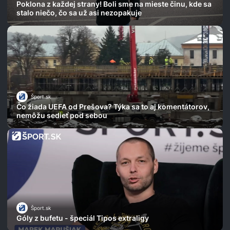
Poklona z každej strany! Boli sme na mieste činu, kde sa
stalo niečo, čo sa už asi nezopakuje
Šport.sk
Čo žiada UEFA od Prešova? Týka sa to aj komentátorov,
nemôžu sedieť pod sebou
Šport.sk
Góly z bufetu - špeciál Tipos extraligy