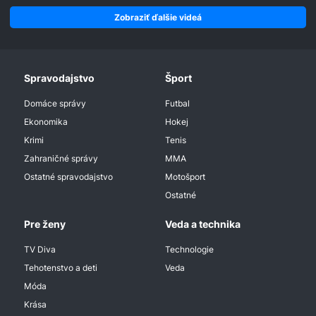
Zobraziť ďalšie videá
Spravodajstvo
Šport
Domáce správy
Futbal
Ekonomika
Hokej
Krimi
Tenis
Zahraničné správy
MMA
Ostatné spravodajstvo
Motošport
Ostatné
Pre ženy
Veda a technika
TV Diva
Technologie
Tehotenstvo a deti
Veda
Móda
Krása