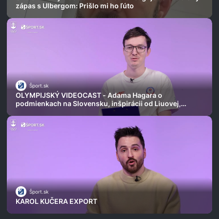
zápas s Ulbergom: Prišlo mi ho ľúto
Šport.sk
OLYMPIJSKÝ VIDEOCAST - Adama Hagara o
podmienkach na Slovensku, inšpirácii od Liuovej,
študovaní na FIIT aj Montreale
Šport.sk
KAROL KUČERA EXPORT