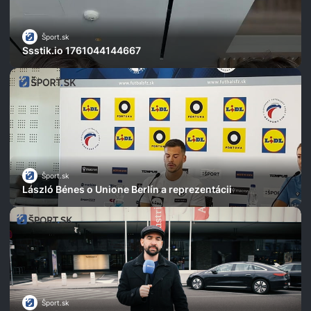
Šport.sk
Ssstik.io 1761044144667
Šport.sk
László Bénes o Unione Berlín a reprezentácii
Šport.sk