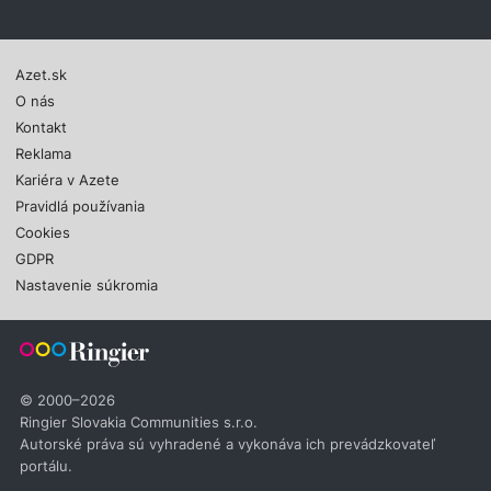
Azet.sk
O nás
Kontakt
Reklama
Kariéra v Azete
Pravidlá používania
Cookies
GDPR
Nastavenie súkromia
© 2000–2026
Ringier Slovakia Communities s.r.o.
Autorské práva sú vyhradené a vykonáva ich prevádzkovateľ
portálu.