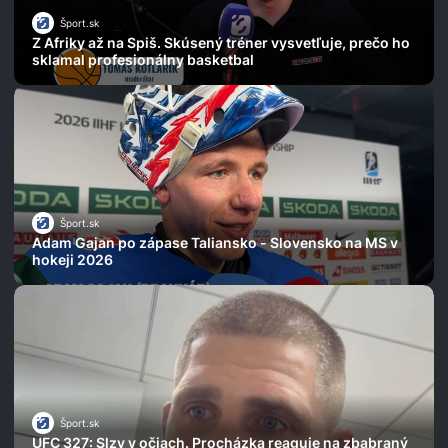
Šport.sk
Z Afriky až na Spiš. Skúsený tréner vysvetľuje, prečo ho
sklamal profesionálny basketbal
Šport.sk
Adam Gajan po zápase Taliansko - Slovensko na MS v
hokeji 2026
Šport.sk
UFC 327: Slzy v očiach. Procházka reaguje na zbabraný