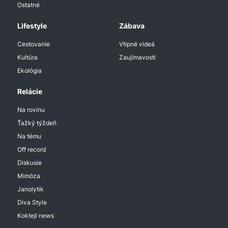
Ostatné
Lifestyle
Zábava
Cestovanie
Vtipné videá
Kultúra
Zaujímavosti
Ekológia
Relácie
Na rovinu
Ťažký týždeň
Na tému
Off record
Diskusie
Mimóza
Janolytik
Diva Style
Koktejl news