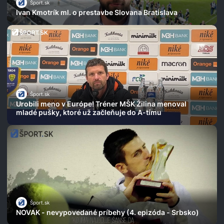
Šport.sk
Ivan Kmotrík ml. o prestavbe Slovana Bratislava
Šport.sk
Urobili meno v Európe! Tréner MŠK Žilina menoval
mladé pušky, ktoré už začleňuje do A-tímu
Šport.sk
NOVAK - nevypovedané príbehy (4. epizóda - Srbsko)