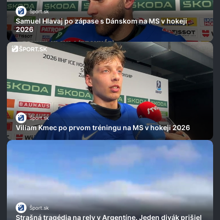
Šport.sk
Samuel Hlavaj po zápase s Dánskom na MS v hokeji
2026
Šport.sk
Viliam Kmec po prvom tréningu na MS v hokeji 2026
Šport.sk
Strašná tragédia na rely v Argentíne. Jeden divák prišiel