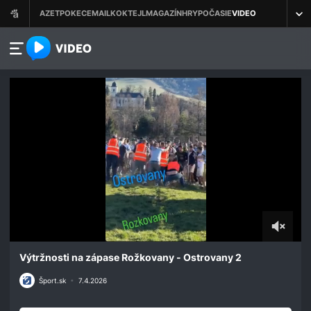
azet.video.sk
0
seconds
Výtržnosti na zápase Rožkovany - Ostrovany 2
of
24
Šport.sk
•
7.4.2026
seconds