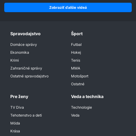
Zobraziť ďalšie videá
Spravodajstvo
Šport
Domáce správy
Futbal
Ekonomika
Hokej
Krimi
Tenis
Zahraničné správy
MMA
Ostatné spravodajstvo
Motošport
Ostatné
Pre ženy
Veda a technika
TV Diva
Technologie
Tehotenstvo a deti
Veda
Móda
Krása