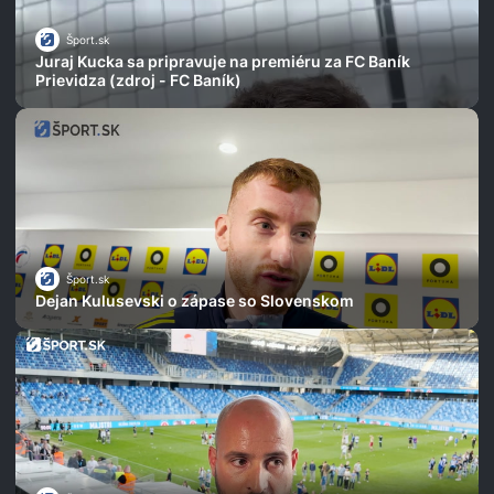
Šport.sk
Juraj Kucka sa pripravuje na premiéru za FC Baník
Prievidza (zdroj - FC Baník)
Šport.sk
Dejan Kulusevski o zápase so Slovenskom