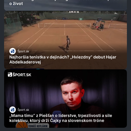
o život
Šport.sk
Najhoršia tenistka v dejinách? „Hviezdny” debut Hajar
Abdelkaderovej
Šport.sk
„Mama tímu” z Piešťan o líderstve, trpezlivosti a sile
kolektívu, ktorý drží Čajky na slovenskom tróne