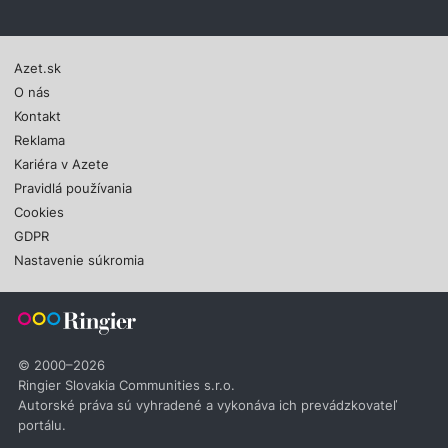
Azet.sk
O nás
Kontakt
Reklama
Kariéra v Azete
Pravidlá používania
Cookies
GDPR
Nastavenie súkromia
© 2000–2026
Ringier Slovakia Communities s.r.o.
Autorské práva sú vyhradené a vykonáva ich prevádzkovateľ
portálu.