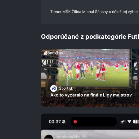
0%
Tréner MŠK Žilina Michal Ščasný o dôležitej výhre v
Odporúčané z podkategórie Fut
Šport.sk
Ako to vyzeralo na finále Ligy majstrov