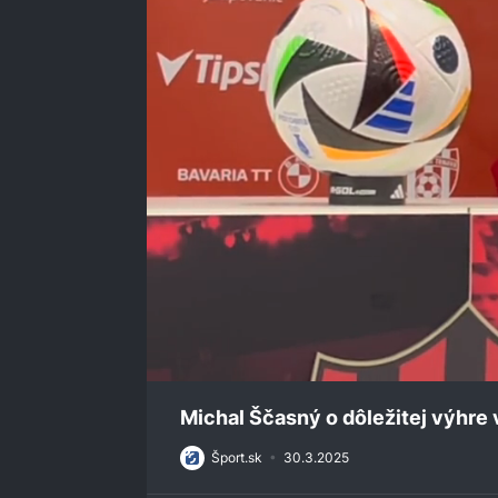
0
seconds
Michal Ščasný o dôležitej výhre 
of
4
Šport.sk
•
30.3.2025
minutes,
56
seconds
Volume