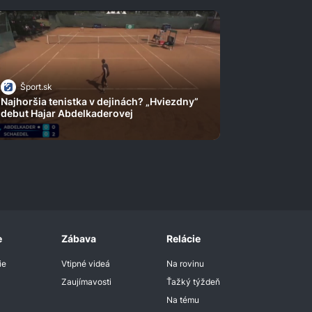
Šport.sk
Najhoršia tenistka v dejinách? „Hviezdny”
debut Hajar Abdelkaderovej
e
Zábava
Relácie
ie
Vtipné videá
Na rovinu
Zaujímavosti
Ťažký týždeň
Na tému