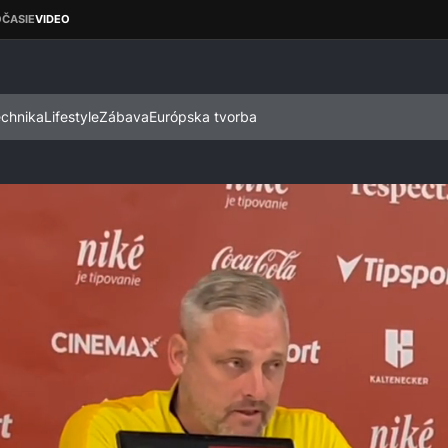
echnika
Lifestyle
Zábava
Európska tvorba