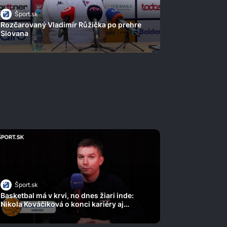
Šport.sk
Rozčarovaný Vladimír Růžička po prehre
Slovana
Šport.sk
Basketbal má v krvi, no dnes žiari inde:
Nikola Kováčiková o konci kariéry aj
novom smere života