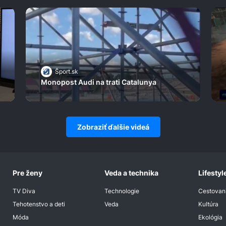
Šport.sk
Monopost Audi na trati Catalunya
Zobraziť ďalšie videá
Pre ženy
Veda a technika
Lifestyl
TV Diva
Technologie
Cestovan
Tehotenstvo a deti
Veda
Kultúra
Móda
Ekológia