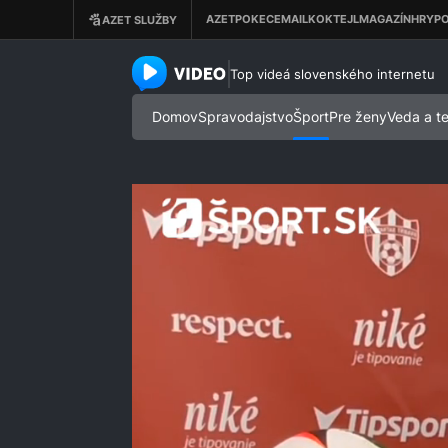
azet.video.sk
Top videá slovenského internetu
Domov
Spravodajstvo
Šport
Pre ženy
Veda a t