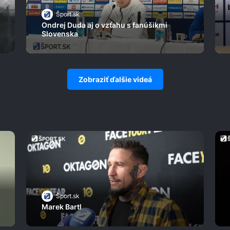
Šport.sk
Ondrej Duda aj o vzťahu s fanúšikmi
Slovenska
Zobraziť ďalšie videá
Šport.sk
Marek Bartl