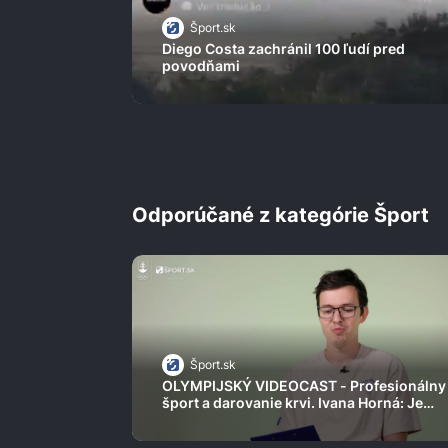
Šport.sk
Diego Costa zachránil 100 ľudí pred
povodňami
Odporúčané z kategórie Šport
Šport.sk
OLYMPIJSKÝ VIDEOCAST - Profesionálny
šport a darovanie krvi. Ivana Horná: Je
mimoriadny pocit, keď vaša krv zachráni
život