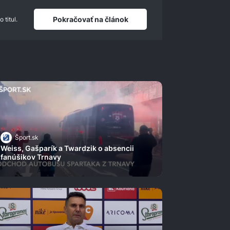
Pokračovať na článok
 titul.
Šport.sk
Weiss, Gašparík a Twardzik o absencii
fanúšikov Trnavy