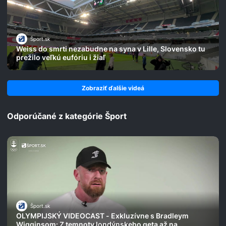
Šport.sk
Weiss do smrti nezabudne na syna v Lille, Slovensko tu
prežilo veľkú eufóriu i žiaľ
Zobraziť ďalšie videá
Odporúčané z kategórie Šport
Šport.sk
OLYMPIJSKÝ VIDEOCAST - Exkluzívne s Bradleym
Wigginsom: Z temnoty londýnskeho geta až na