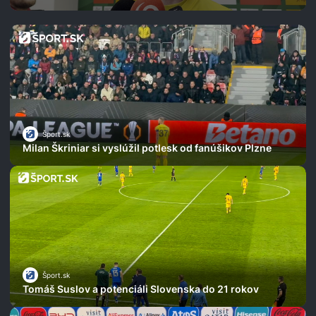
Šport.sk
Milan Škriniar si vyslúžil potlesk od fanúšikov Plzne
Šport.sk
Tomáš Suslov a potenciáli Slovenska do 21 rokov