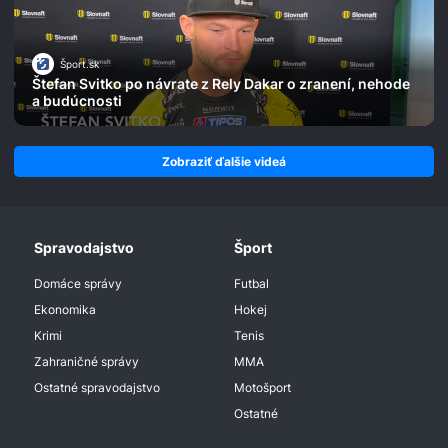
Šport.sk
Štefan Svitko po návrate z Rely Dakar o zranení, nehode
a budúcnosti
Zobraziť ďalšie videá
Spravodajstvo
Šport
Domáce správy
Futbal
Ekonomika
Hokej
Krimi
Tenis
Zahraničné správy
MMA
Ostatné spravodajstvo
Motošport
Ostatné