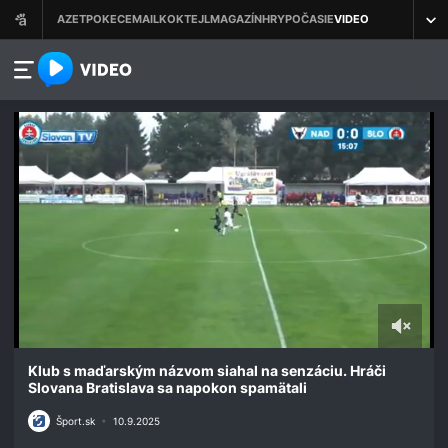
azet.video.sk
0
of
Klub s maďarským názvom siahal na senzáciu. Hráči
11
Slovana Bratislava sa napokon spamätali
seconds
Šport.sk
•
10.9.2025