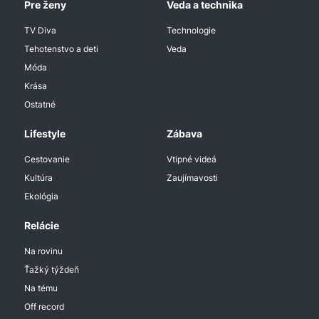
Pre ženy
Veda a technika
TV Diva
Technologie
Tehotenstvo a deti
Veda
Móda
Krása
Ostatné
Lifestyle
Zábava
Cestovanie
Vtipné videá
Kultúra
Zaujímavosti
Ekológia
Relácie
Na rovinu
Ťažký týždeň
Na tému
Off record