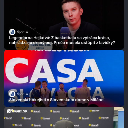
Šport.sk
Legendárna Hejková: Z basketbalu sa vytráca krása,
nahrádza ju drsný boj. Prečo musela ustúpiť z lavičky?
Šport.sk
Slovenskí hokejisti v Slovenskom dome v Miláne