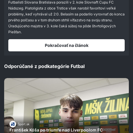
Futbalisti Slovana Bratislava porazili v 2. kole Slovnaft Cupu FC
Nádszeg. Piatoligista z obce Trstice však narobil favoritovi veľké
problémy, keď vyhrával už 2:0. Belasím sa podarilo vyrovnať do konca
prvého polčasu a v tom druhom strhli víťazstvo na svoju stranu.
Úradujúceho majstra v 3. kole čaká súboj na pôde štvrtoligových
Piešťan.
Pokračovať na článok
Odporúčané z podkategórie Futbal
Šport.sk
František Kóša po triumfe nad Liverpoolom FC