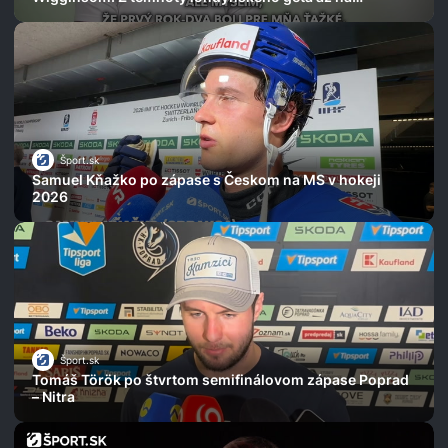
cyklistický Olymp a boj o holý život
Šport.sk
Samuel Kňažko po zápase s Českom na MS v hokeji
2026
Šport.sk
Tomáš Török po štvrtom semifinálovom zápase Poprad
– Nitra