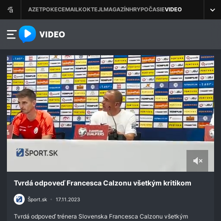
azet.video.sk
0
seconds
Tvrdá odpoveď Francesca Calzonu všetkým kritikom
of
2
Šport.sk
•
17.11.2023
minutes,
21
Tvrdá odpoveď trénera Slovenska Francesca Calzonu všetkým