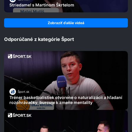
Striedame! s Martinom Škrtelom
Zobraziť ďalšie videá
Odporúčané z kategórie Šport
Šport.sk
Tréner basketbalistiek otvorene o naturalizácii a hľadaní
rozohrávačky, burcuje k zmene mentality