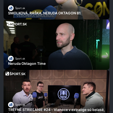
Šport.sk
SMOLKOVÁ, RAŠKA, NERUDA OKTAGON 81
Šport.sk
Neruda Oktagon Time
Šport.sk
TREFNÉ STRIEĽANIE #24 - Vianoce v extralige sú belasé,