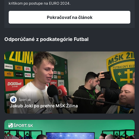
seconds
kritikom po postupe na EURO 2024.
Pokračovať na článok
Odporúčané z podkategórie Futbal
Šport.sk
Jakub Jokl po prehre MŠK Žilina