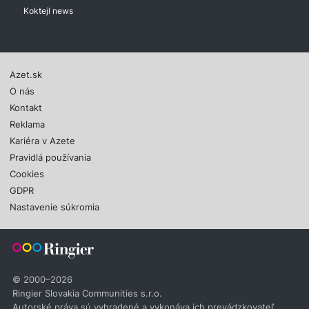
Koktejl news
Azet.sk
O nás
Kontakt
Reklama
Kariéra v Azete
Pravidlá používania
Cookies
GDPR
Nastavenie súkromia
© 2000–2026
Ringier Slovakia Communities s.r.o.
Autorské práva sú vyhradené a vykonáva ich prevádzkovateľ