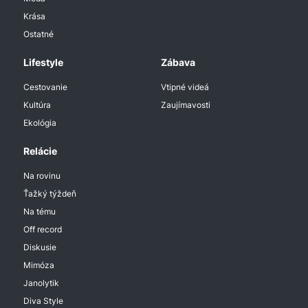
Krása
Ostatné
Lifestyle
Zábava
Cestovanie
Vtipné videá
Kultúra
Zaujímavosti
Ekológia
Relácie
Na rovinu
Ťažký týždeň
Na tému
Off record
Diskusie
Mimóza
Janolytik
Diva Style