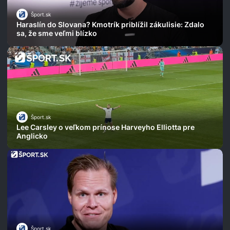
Šport.sk
Haraslín do Slovana? Kmotrík priblížil zákulisie: Zdalo
sa, že sme veľmi blízko
Šport.sk
Lee Carsley o veľkom prínose Harveyho Elliotta pre
Anglicko
Šport.sk