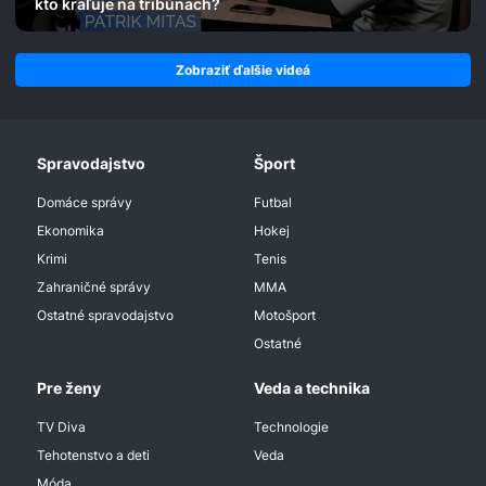
kto kraľuje na tribúnach?
Zobraziť ďalšie videá
Spravodajstvo
Šport
Domáce správy
Futbal
Ekonomika
Hokej
Krimi
Tenis
Zahraničné správy
MMA
Ostatné spravodajstvo
Motošport
Ostatné
Pre ženy
Veda a technika
TV Diva
Technologie
Tehotenstvo a deti
Veda
Móda