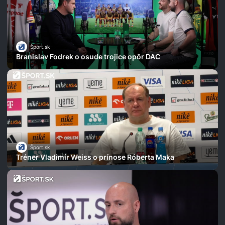
Šport.sk
Branislav Fodrek o osude trojice opôr DAC
Šport.sk
Tréner Vladimír Weiss o prínose Róberta Maka