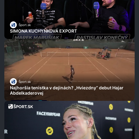
Šport.sk
SIMONA KUCHYŇKOVÁ EXPORT
Šport.sk
Najhoršia tenistka v dejinách? „Hviezdny” debut Hajar
Abdelkaderovej