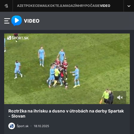
azet.video.sk
0
seconds
Roztržka na ihrisku a dusno v útrobách na derby Spartak
of
- Slovan
1
minute,
Šport.sk
•
18.10.2025
54