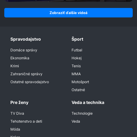
Zobraziť ďalšie videá
Spravodajstvo
Šport
Domáce správy
Futbal
Ekonomika
Hokej
Krimi
Tenis
Zahraničné správy
MMA
Ostatné spravodajstvo
Motošport
Ostatné
Pre ženy
Veda a technika
TV Diva
Technologie
Tehotenstvo a deti
Veda
Móda