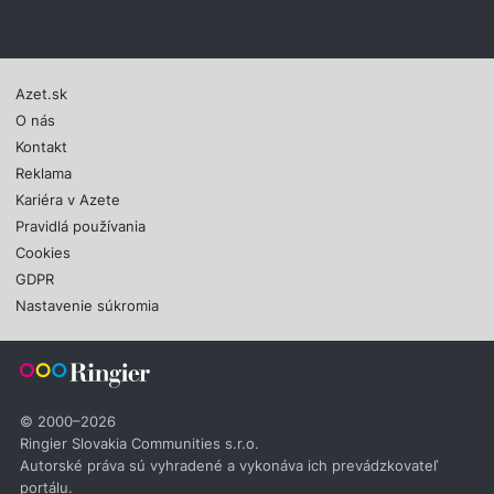
Azet.sk
O nás
Kontakt
Reklama
Kariéra v Azete
Pravidlá používania
Cookies
GDPR
Nastavenie súkromia
© 2000–2026
Ringier Slovakia Communities s.r.o.
Autorské práva sú vyhradené a vykonáva ich prevádzkovateľ
portálu.