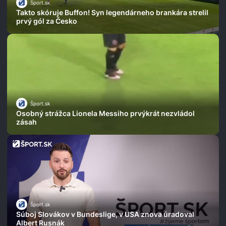
Šport.sk
Takto skóruje Buffon! Syn legendárneho brankára strelil
prvý gól za Česko
Šport.sk
Osobný strážca Lionela Messiho prvýkrát nezvládol
zásah
Šport.sk
Súboj Slovákov v Bundeslige, v USA znova úradoval
Albert Rusnák