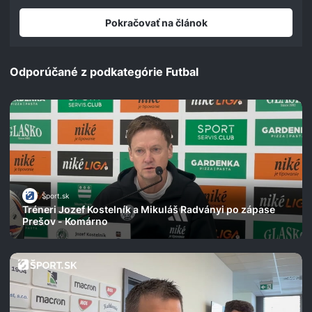
seconds
Pokračovať na článok
Odporúčané z podkategórie Futbal
Šport.sk
Tréneri Jozef Kostelník a Mikuláš Radványi po zápase
Prešov - Komárno