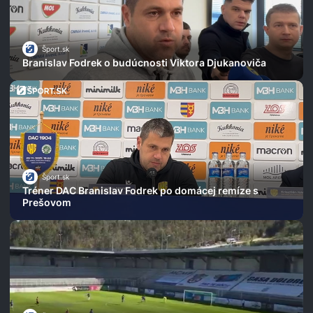
Šport.sk
Branislav Fodrek o budúcnosti Viktora Djukanoviča
Šport.sk
Tréner DAC Branislav Fodrek po domácej remíze s
Prešovom