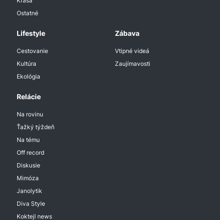
Krása
Ostatné
Lifestyle
Zábava
Cestovanie
Vtipné videá
Kultúra
Zaujímavosti
Ekológia
Relácie
Na rovinu
Ťažký týždeň
Na tému
Off record
Diskusie
Mimóza
Janolytik
Diva Style
Koktejl news