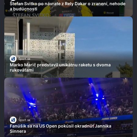
Štefan Svitko po návrate z Rely Dakar o zranení, nehode
a budúcnosti
Šport.sk
Marko Marič predstavil unikátnu raketu s dvoma
rukoväťami
Šport.sk
Fanúšik sa na US Open pokúsil okradnúť Jannika
Sinnera