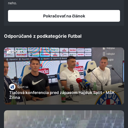
second
neho.
Pokračovať na článok
Odporúčané z podkategórie Futbal
Šport.sk
Tlačová konferencia pred zápasom Hajduk Split - MŠK
Žilina