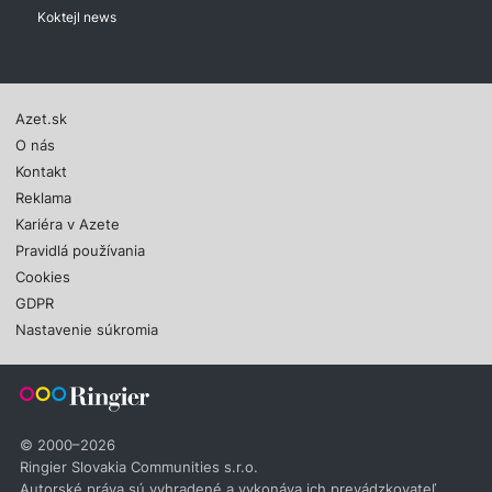
Koktejl news
Azet.sk
O nás
Kontakt
Reklama
Kariéra v Azete
Pravidlá používania
Cookies
GDPR
Nastavenie súkromia
© 2000–2026
Ringier Slovakia Communities s.r.o.
Autorské práva sú vyhradené a vykonáva ich prevádzkovateľ