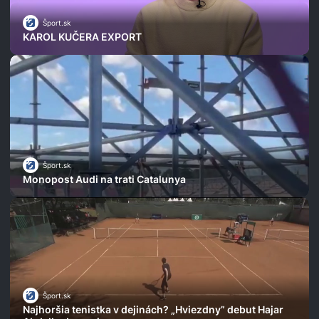
Šport.sk
KAROL KUČERA EXPORT
Šport.sk
Monopost Audi na trati Catalunya
Šport.sk
Najhoršia tenistka v dejinách? „Hviezdny” debut Hajar