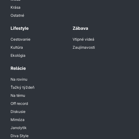
Krása
Ostatné
Lifestyle
Zábava
Cestovanie
Vtipné videá
Kultúra
Zaujímavosti
Ekológia
Relácie
Na rovinu
Ťažký týždeň
Na tému
Off record
Diskusie
Mimóza
Janolytik
Diva Style