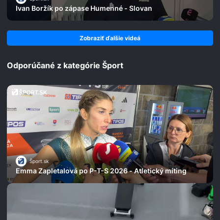
Ivan Boržík po zápase Humenné - Slovan
Zobraziť ďalšie videá
Odporúčané z kategórie Šport
Šport.sk
Emma Zapletalová po P-T-S 2026 - Atletický míting