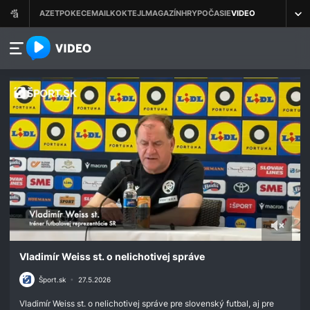
azet.video.sk
0
seconds
Vladimír Weiss st. o nelichotivej správe
of
1
Šport.sk
•
27.5.2026
minute,
1
Vladimír Weiss st. o nelichotivej správe pre slovenský futbal, aj pre