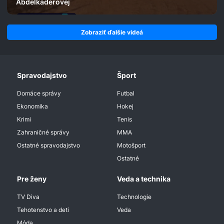
Abdelkaderovej
Zobraziť ďalšie videá
Spravodajstvo
Šport
Domáce správy
Futbal
Ekonomika
Hokej
Krimi
Tenis
Zahraničné správy
MMA
Ostatné spravodajstvo
Motošport
Ostatné
Pre ženy
Veda a technika
TV Diva
Technologie
Tehotenstvo a deti
Veda
Móda