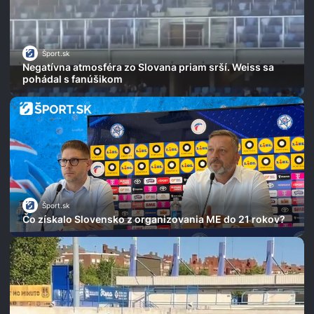
Šport.sk
Negatívna atmosféra zo Slovana priam srší. Weiss sa
pohádal s fanúšikom
Šport.sk
Čo získalo Slovensko z organizovania ME do 21 rokov?