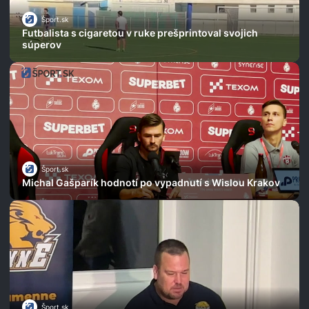
Šport.sk
Futbalista s cigaretou v ruke prešprintoval svojich
súperov
Šport.sk
Michal Gašparík hodnotí po vypadnutí s Wislou Krakov
Šport.sk