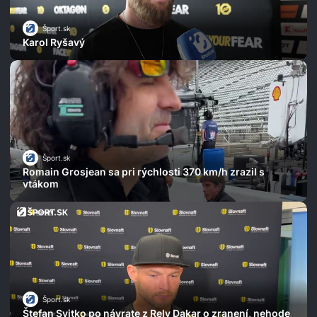
Šport.sk
Karol Ryšavý
Šport.sk
Romain Grosjean sa pri rýchlosti 370 km/h zrazil s
vtákom
Šport.sk
Štefan Svitko po návrate z Rely Dakar o zranení, nehode