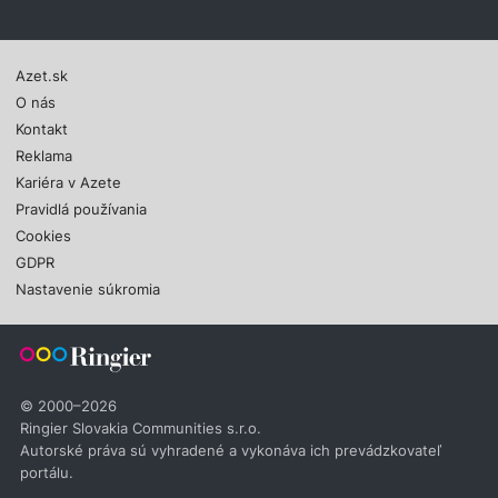
Azet.sk
O nás
Kontakt
Reklama
Kariéra v Azete
Pravidlá používania
Cookies
GDPR
Nastavenie súkromia
© 2000–2026
Ringier Slovakia Communities s.r.o.
Autorské práva sú vyhradené a vykonáva ich prevádzkovateľ
portálu.