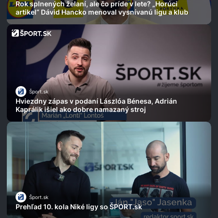
Rok splnených želaní, ale čo príde v lete? „Horúci
artikel“ Dávid Hancko menoval vysnívanú ligu a klub
Šport.sk
Hviezdny zápas v podaní Lászlóa Bénesa, Adrián
Kaprálik išiel ako dobre namazaný stroj
Šport.sk
Prehľad 10. kola Niké ligy so ŠPORT.sk