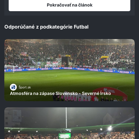
seconds
Pokračovať na článok
Odporúčané z podkategórie Futbal
Šport.sk
Atmosféra na zápase Slovensko - Severné Írsko