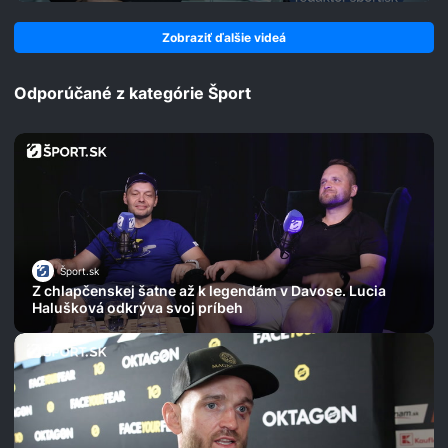
Zobraziť ďalšie videá
Odporúčané z kategórie Šport
Šport.sk
Z chlapčenskej šatne až k legendám v Davose. Lucia
Halušková odkrýva svoj príbeh