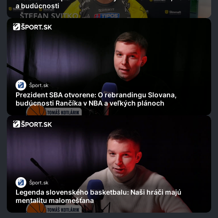
a budúcnosti
Šport.sk
Prezident SBA otvorene: O rebrandingu Slovana,
budúcnosti Rančíka v NBA a veľkých plánoch
Šport.sk
Legenda slovenského basketbalu: Naši hráči majú
mentalitu malomešťana