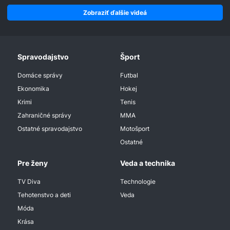
Zobraziť ďalšie videá
Spravodajstvo
Šport
Domáce správy
Futbal
Ekonomika
Hokej
Krimi
Tenis
Zahraničné správy
MMA
Ostatné spravodajstvo
Motošport
Ostatné
Pre ženy
Veda a technika
TV Diva
Technologie
Tehotenstvo a deti
Veda
Móda
Krása