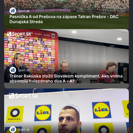
Šport.sk
Pesnička A od Prešova na zápase Tatran Prešov - DAC
Dunajská Streda
Šport.sk
Tréner Rakúska zložil Slovákom kompliment. Ako vníma
absenciu hviezdneho dua A - A?
Šport.sk