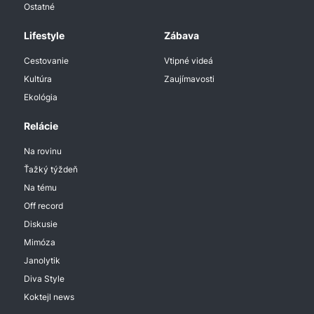
Ostatné
Lifestyle
Zábava
Cestovanie
Vtipné videá
Kultúra
Zaujímavosti
Ekológia
Relácie
Na rovinu
Ťažký týždeň
Na tému
Off record
Diskusie
Mimóza
Janolytik
Diva Style
Koktejl news