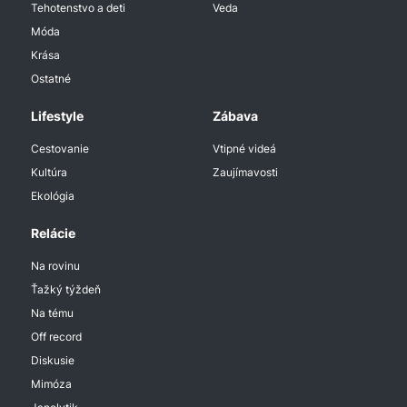
Tehotenstvo a deti
Veda
Móda
Krása
Ostatné
Lifestyle
Zábava
Cestovanie
Vtipné videá
Kultúra
Zaujímavosti
Ekológia
Relácie
Na rovinu
Ťažký týždeň
Na tému
Off record
Diskusie
Mimóza