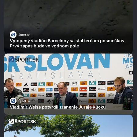
Šport.sk
Vytopený štadión Barcelony sa stal terčom posmeškov.
Prvý zápas bude vo vodnom póle
Šport.sk
Vladimír Weiss potvrdil zranenie Juraja Kucku