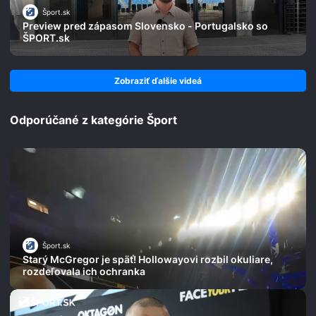
Šport.sk
Preview pred zápasom Slovensko - Portugalsko so
ŠPORT.sk
Zobraziť ďalšie videá
Odporúčané z kategórie Šport
Šport.sk
Starý McGregor je späť! Hollowayovi rozbil okuliare,
rozdeľovala ich ochranka