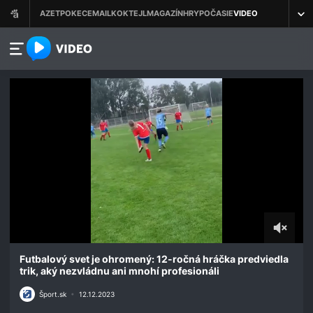
azet.video.sk
0
seconds
Futbalový svet je ohromený: 12-ročná hráčka predviedla
of
trik, aký nezvládnu ani mnohí profesionáli
10
seconds
Šport.sk
•
12.12.2023