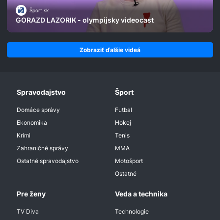
Šport.sk
GORAZD LAZORIK - olympijsky videocast
Zobraziť ďalšie videá
Spravodajstvo
Šport
Domáce správy
Futbal
Ekonomika
Hokej
Krimi
Tenis
Zahraničné správy
MMA
Ostatné spravodajstvo
Motošport
Ostatné
Pre ženy
Veda a technika
TV Diva
Technologie