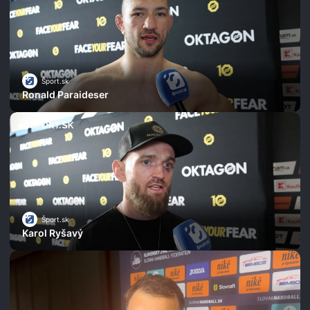
Šport.sk
Ronald Paraideser
Šport.sk
Karol Ryšavý