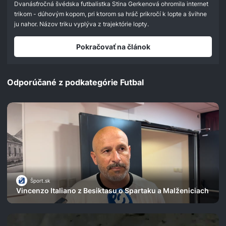
Dvanásťročná švédska futbalistka Stina Gerkenová ohromila internet
trikom - dúhovým kopom, pri ktorom sa hráč prikročí k lopte a švihne
ju nahor. Názov triku vyplýva z trajektórie lopty.
Pokračovať na článok
Odporúčané z podkategórie Futbal
Šport.sk
Vincenzo Italiano z Besiktasu o Spartaku a Malženiciach