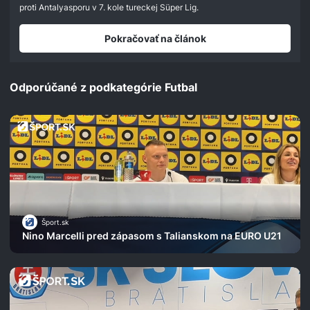
seconds
proti Antalyasporu v 7. kole tureckej Süper Lig.
Pokračovať na článok
Odporúčané z podkategórie Futbal
Šport.sk
Nino Marcelli pred zápasom s Talianskom na EURO U21