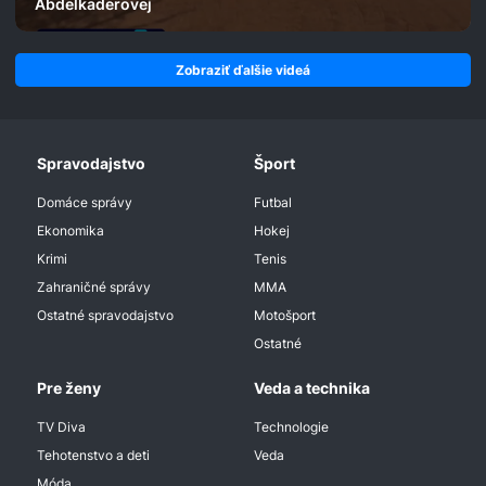
Abdelkaderovej
Zobraziť ďalšie videá
Spravodajstvo
Šport
Domáce správy
Futbal
Ekonomika
Hokej
Krimi
Tenis
Zahraničné správy
MMA
Ostatné spravodajstvo
Motošport
Ostatné
Pre ženy
Veda a technika
TV Diva
Technologie
Tehotenstvo a deti
Veda
Móda