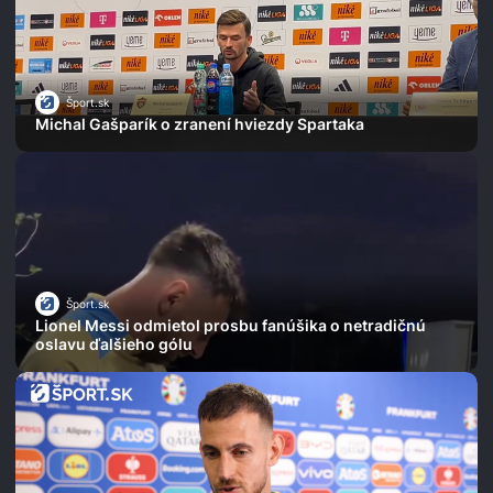
Šport.sk
Michal Gašparík o zranení hviezdy Spartaka
Šport.sk
Lionel Messi odmietol prosbu fanúšika o netradičnú
oslavu ďalšieho gólu