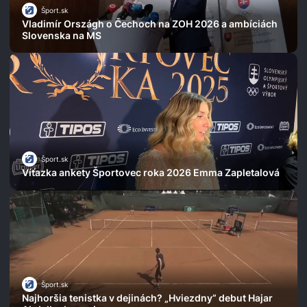
Šport.sk
Vladimír Országh o Čechoch na ZOH 2026 a ambíciách
Slovenska na MS
Šport.sk
Víťazka ankety Športovec roka 2026 Emma Zapletalová
Šport.sk
Najhoršia tenistka v dejinách? „Hviezdny” debut Hajar