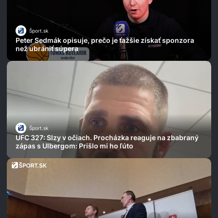
Šport.sk
Peter Sedmák opisuje, prečo je ťažšie získať sponzora
než ubrániť súpera
Šport.sk
UFC 327: Slzy v očiach. Procházka reaguje na zbabraný
zápas s Ulbergom: Prišlo mi ho ľúto