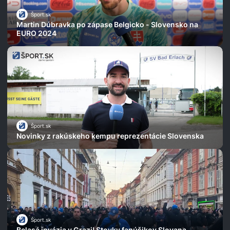
Šport.sk
Martin Dúbravka po zápase Belgicko - Slovensko na
EURO 2024
Šport.sk
Novinky z rakúskeho kempu reprezentácie Slovenska
Šport.sk
Belasá invázia v Grazi! Stovky fanúšikov Slovana