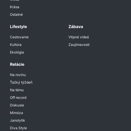
Krása
Ostatné
Lifestyle
Zábava
Cestovanie
Vtipné videá
Kultúra
Zaujímavosti
Ekológia
Relácie
Na rovinu
Ťažký týždeň
Na tému
Off record
Diskusie
Mimóza
Janolytik
Diva Style