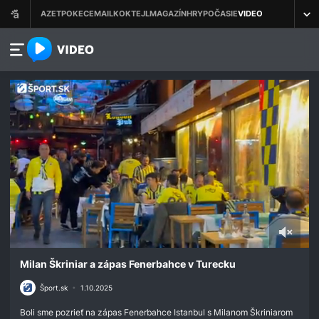
azet.video.sk
0
seconds
Milan Škriniar a zápas Fenerbahce v Turecku
of
4
Šport.sk
•
1.10.2025
minutes,
31
Boli sme pozrieť na zápas Fenerbahce Istanbul s Milanom Škriniarom