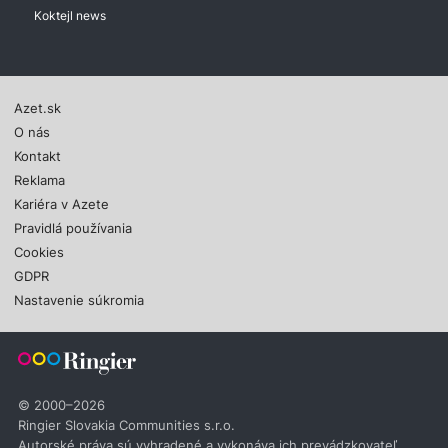
Koktejl news
Azet.sk
O nás
Kontakt
Reklama
Kariéra v Azete
Pravidlá používania
Cookies
GDPR
Nastavenie súkromia
© 2000–2026
Ringier Slovakia Communities s.r.o.
Autorské práva sú vyhradené a vykonáva ich prevádzkovateľ