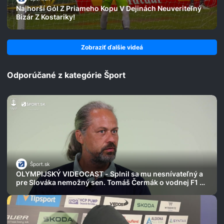
Najhorší Gól Z Priameho Kopu V Dejinách Neuveriteľný
Bizár Z Kostariky!
Zobraziť ďalšie videá
Odporúčané z kategórie Šport
Šport.sk
OLYMPIJSKÝ VIDEOCAST - Splnil sa mu nesnívateľný a
pre Slováka nemožný sen. Tomáš Čermák o vodnej F1 aj
najdlhších pretekoch