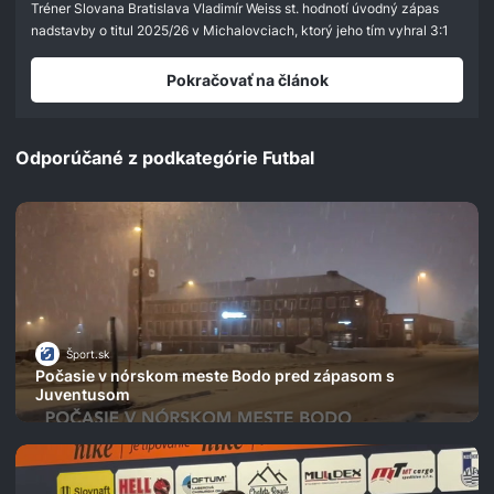
seconds
Tréner Slovana Bratislava Vladimír Weiss st. hodnotí úvodný zápas
nadstavby o titul 2025/26 v Michalovciach, ktorý jeho tím vyhral 3:1
Pokračovať na článok
Odporúčané z podkategórie Futbal
Šport.sk
Počasie v nórskom meste Bodo pred zápasom s
Juventusom