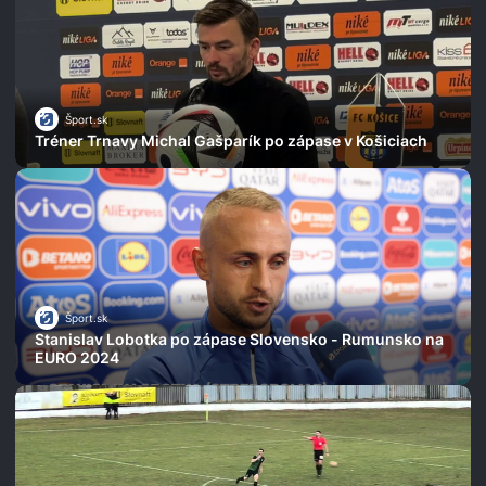
Šport.sk
Tréner Trnavy Michal Gašparík po zápase v Košiciach
Šport.sk
Stanislav Lobotka po zápase Slovensko - Rumunsko na
EURO 2024