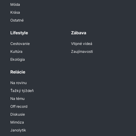
Móda
Krása
Ostatné
Lifestyle
Zábava
Cestovanie
Vtipné videá
Kultúra
Zaujímavosti
Ekológia
Relácie
Na rovinu
Ťažký týždeň
Na tému
Off record
Diskusie
Mimóza
Janolytik