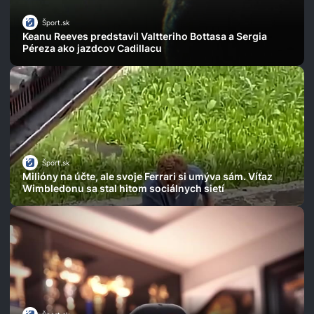
Šport.sk
Keanu Reeves predstavil Valtteriho Bottasa a Sergia
Péreza ako jazdcov Cadillacu
Šport.sk
Milióny na účte, ale svoje Ferrari si umýva sám. Víťaz
Wimbledonu sa stal hitom sociálnych sietí