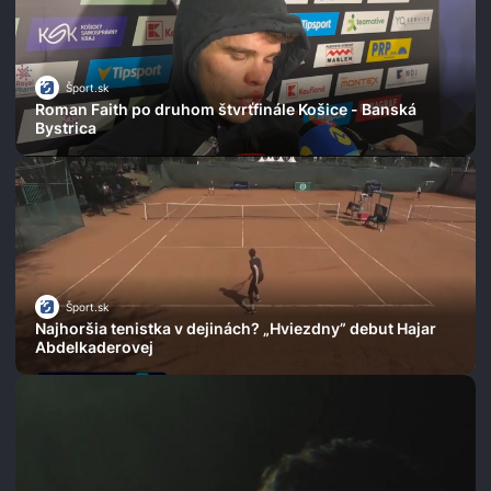
Šport.sk
Roman Faith po druhom štvrťfinále Košice - Banská
Bystrica
Šport.sk
Najhoršia tenistka v dejinách? „Hviezdny” debut Hajar
Abdelkaderovej