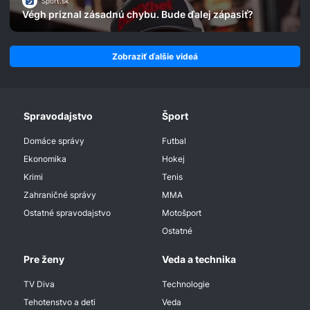
Šport.sk
Végh priznal zásadnú chybu. Bude ďalej zápasiť?
Zobraziť ďalšie videá
Spravodajstvo
Šport
Domáce správy
Futbal
Ekonomika
Hokej
Krimi
Tenis
Zahraničné správy
MMA
Ostatné spravodajstvo
Motošport
Ostatné
Pre ženy
Veda a technika
TV Diva
Technologie
Tehotenstvo a deti
Veda