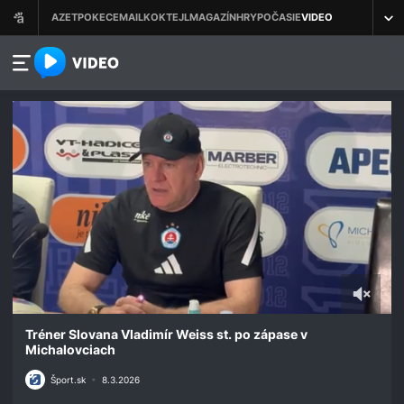
azet.video.sk
0
seconds
Tréner Slovana Vladimír Weiss st. po zápase v
of
Michalovciach
2
minutes,
Šport.sk
•
8.3.2026
39