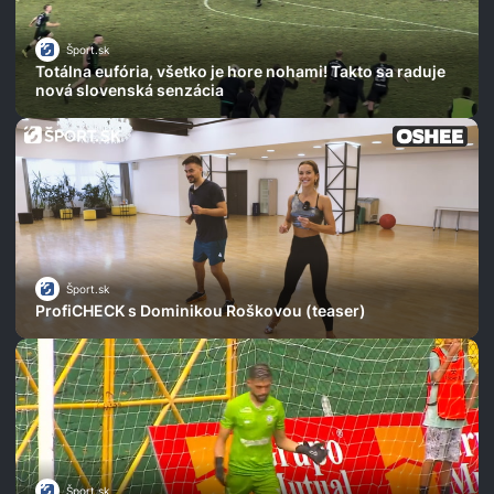
Šport.sk
Totálna eufória, všetko je hore nohami! Takto sa raduje
nová slovenská senzácia
Šport.sk
ProfiCHECK s Dominikou Roškovou (teaser)
Šport.sk