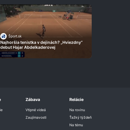
Šport.sk
Najhoršia tenistka v dejinách? „Hviezdny”
debut Hajar Abdelkaderovej
e
Zábava
Relácie
ie
Vtipné videá
Na rovinu
Zaujímavosti
Ťažký týždeň
Na tému