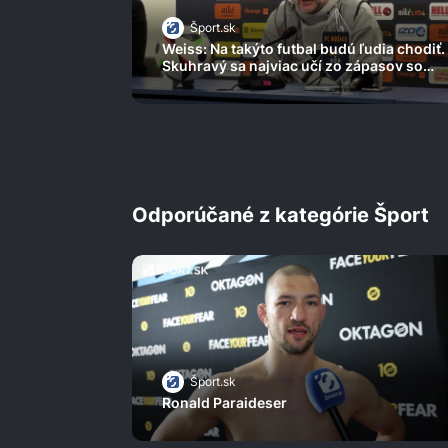
Šport.sk
Weiss: Na takýto futbal budú ľudia chodiť.
Skuhravý sa najviac učí zo zápasov so
Slovanom
Odporúčané z kategórie Šport
Šport.sk
Ronald Paraideser