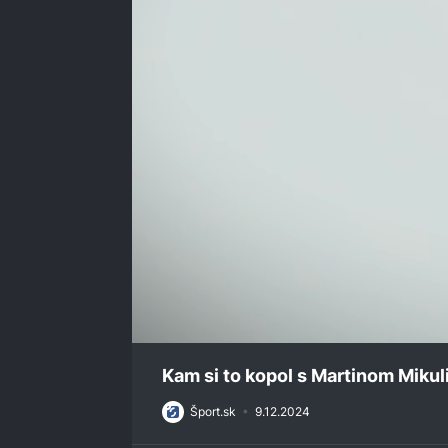
0
seconds
Kam si to kopol s Martinom Mikul
of
46
Šport.sk
•
9.12.2024
minutes,
40
seconds
Volume