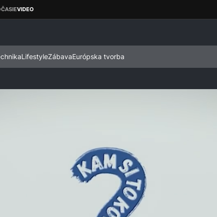
echnika
Lifestyle
Zábava
Európska tvorba