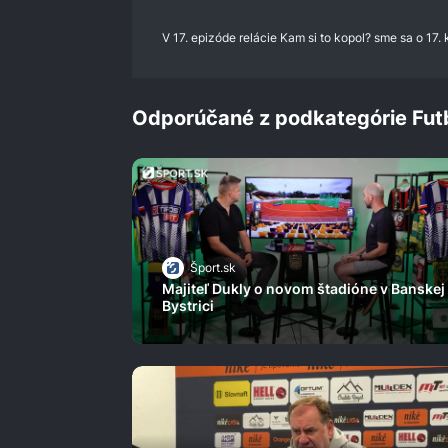
0%
V 17. epizóde relácie Kam si to kopol? sme sa o 17
Odporúčané z podkategórie Fut
Šport.sk
Majiteľ Dukly o novom štadióne v Banskej
Bystrici