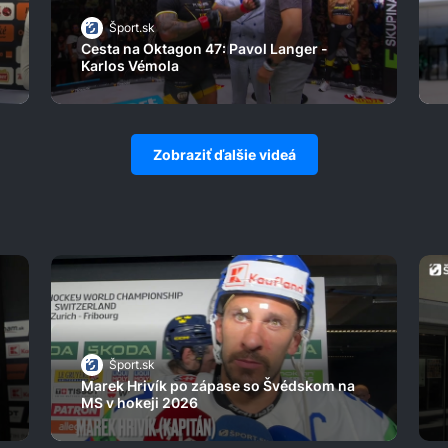
Šport.sk
Cesta na Oktagon 47: Pavol Langer -
Karlos Vémola
Zobraziť ďalšie videá
Šport.sk
Marek Hrivík po zápase so Švédskom na
MS v hokeji 2026