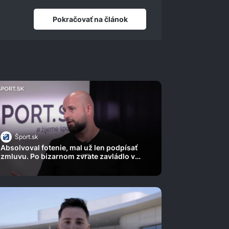
Pokračovať na článok
Šport.sk
Absolvoval fotenie, mal už len podpísať
zmluvu. Po bizarnom zvrate zavládlo v
Slovane veľké sklamanie