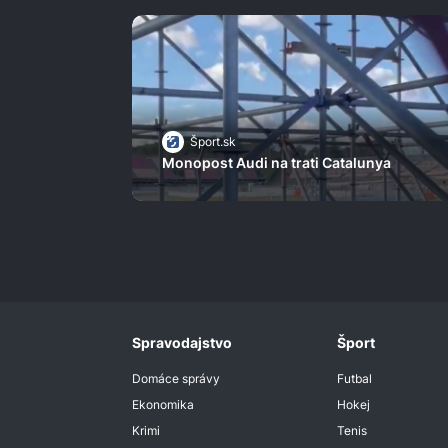
Šport.sk
Monopost Audi na trati Catalunya
Spravodajstvo
Šport
Domáce správy
Futbal
Ekonomika
Hokej
Krimi
Tenis