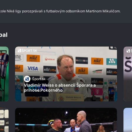
. kole Niké ligy porozprávali s futbalovým odborníkom Martinom Mikuličom.
bal
Šport.sk
Vladimír Weiss o absencii Šporara a
prínose Pokorného