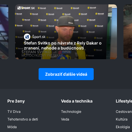
Šport.sk
Štefan Svitko po návrate z Rely Dakar o
zranení, nehode a budúcnosti
Zobraziť ďalšie videá
Pre ženy
Veda a technika
Lifestyl
TV Diva
Technologie
Cestovan
Tehotenstvo a deti
Veda
Kultúra
Móda
Ekológia