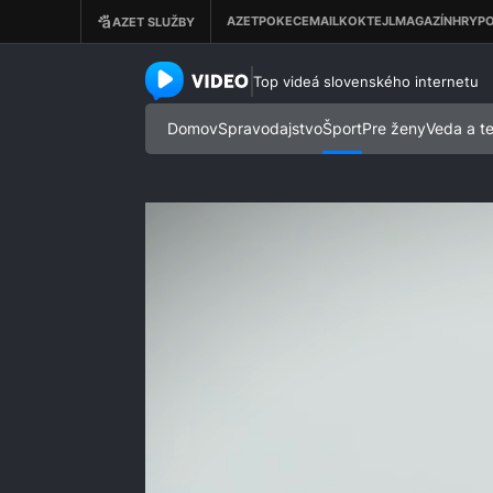
azet.video.sk
Top videá slovenského internetu
Domov
Spravodajstvo
Šport
Pre ženy
Veda a t