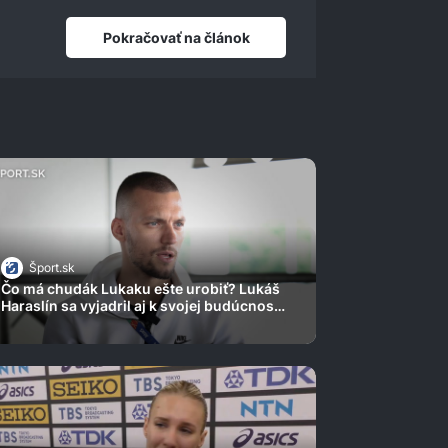
Pokračovať na článok
Šport.sk
Čo má chudák Lukaku ešte urobiť? Lukáš
Haraslín sa vyjadril aj k svojej budúcnosti
na Letnej