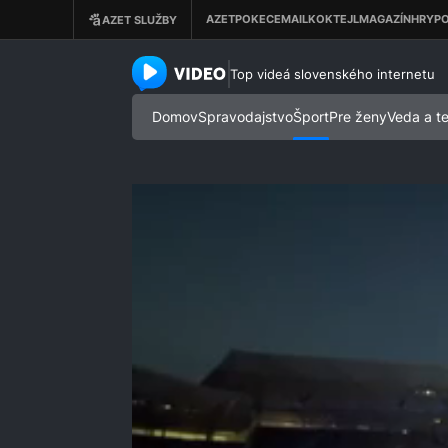
azet.video.sk
Top videá slovenského internetu
Domov
Spravodajstvo
Šport
Pre ženy
Veda a t