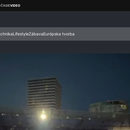
echnika
Lifestyle
Zábava
Európska tvorba