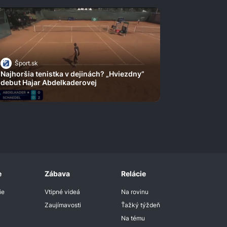
Šport.sk
Najhoršia tenistka v dejinách? „Hviezdny”
debut Hajar Abdelkaderovej
e
Zábava
Relácie
ie
Vtipné videá
Na rovinu
Zaujímavosti
Ťažký týždeň
Na tému