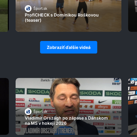
Šport.sk
ProfiCHECK s Dominikou Roškovou
(teaser)
Zobraziť ďalšie videá
Šport.sk
Vladimír Országh po zápase s Dánskom
na MS v hokeji 2026