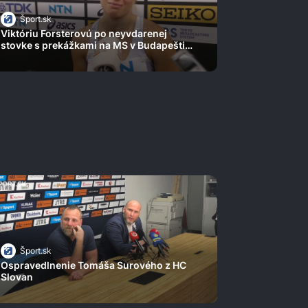
Šport.sk
Viktóriu Forsterovú po neyvdarenej
stovke s prekážkami na MS v Budapešti
premohli emócie
Šport.sk
Ospravedlnenie Tomáša Surového z HC
Slovan