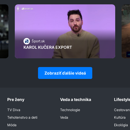
Šport.sk
KAROL KUČERA EXPORT
Zobraziť ďalšie videá
Pre ženy
Veda a technika
Lifestyl
TV Diva
Technologie
Cestovan
Tehotenstvo a deti
Veda
Kultúra
Móda
Ekológia