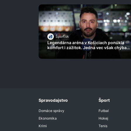
Šport.sk
Legendárna aréna v Košiciach ponúkla
komfort i zážitok. Jedna vec však chýbala
k dokonalosti
Spravodajstvo
Šport
Domáce správy
Futbal
Ekonomika
Hokej
Krimi
Tenis