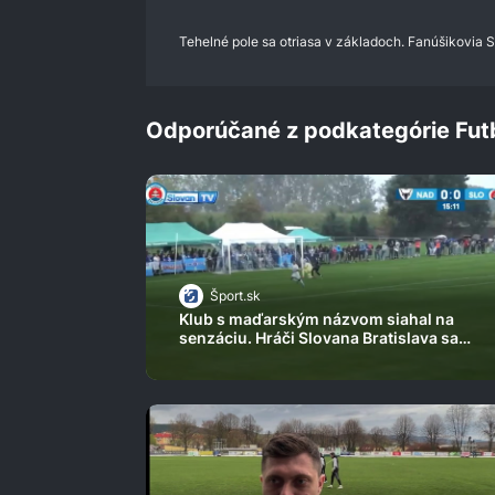
0%
Tehelné pole sa otriasa v základoch. Fanúšikovia 
Odporúčané z podkategórie Fut
Šport.sk
Klub s maďarským názvom siahal na
senzáciu. Hráči Slovana Bratislava sa
napokon spamätali