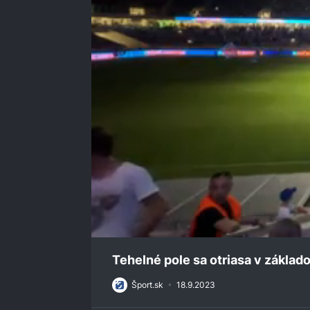
0
seconds
Tehelné pole sa otriasa v základ
of
1
Šport.sk
•
18.9.2023
minute,
51
seconds
Volume