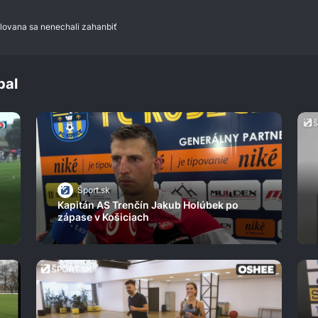
Slovana sa nenechali zahanbiť
bal
Šport.sk
Kapitán AS Trenčín Jakub Holúbek po
zápase v Košiciach