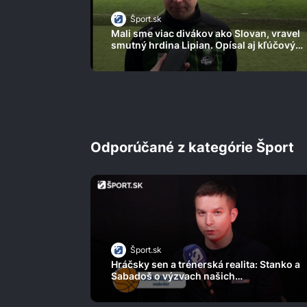
Šport.sk
Mali sme viac divákov ako Slovan, vravel
smutný hrdina Lipian. Opísal aj kľúčový
okamih
Odporúčané z kategórie Šport
Šport.sk
Hráčsky sen a trénerská realita: Stanko a
Sabadoš o výzvach našich
basketbalových nádejí