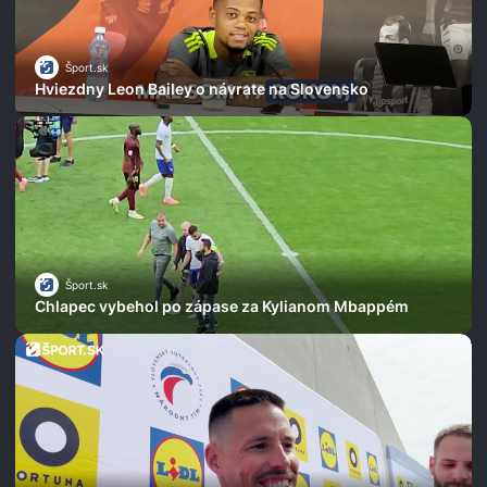
Šport.sk
Hviezdny Leon Bailey o návrate na Slovensko
Šport.sk
Chlapec vybehol po zápase za Kylianom Mbappém