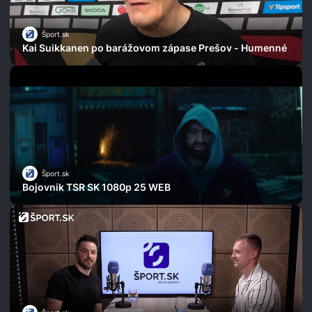
Šport.sk
Kai Suikkanen po barážovom zápase Prešov - Humenné
Šport.sk
Bojovnik TSR SK 1080p 25 WEB