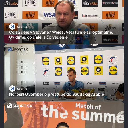
Šport.sk
Čo sa deje v Slovane? Weiss: Veci tu nie sú optimálne.
Uvidíme, čo ďalej a čo vedenie
Šport.sk
Norbert Gyömbér o prestupe do Saudskej Arábie