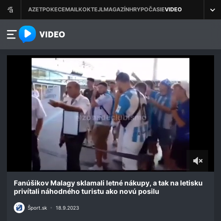
azet.video.sk
0
seconds
Fanúšikov Malagy sklamali letné nákupy, a tak na letisku
of
privítali náhodného turistu ako novú posilu
42
seconds
Šport.sk
•
18.9.2023