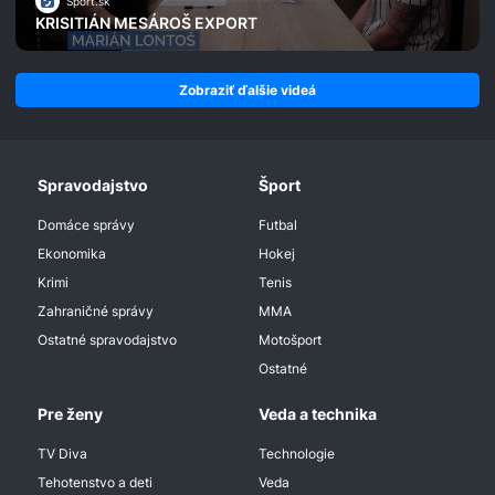
Šport.sk
KRISITIÁN MESÁROŠ EXPORT
Zobraziť ďalšie videá
Spravodajstvo
Šport
Domáce správy
Futbal
Ekonomika
Hokej
Krimi
Tenis
Zahraničné správy
MMA
Ostatné spravodajstvo
Motošport
Ostatné
Pre ženy
Veda a technika
TV Diva
Technologie
Tehotenstvo a deti
Veda