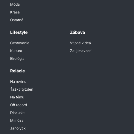
Móda
Krása
Ostatné
Lifestyle
Zábava
Cestovanie
Vtipné videá
Kultúra
Zaujímavosti
Ekológia
Relácie
Na rovinu
Ťažký týždeň
Na tému
Off record
Diskusie
Mimóza
Janolytik