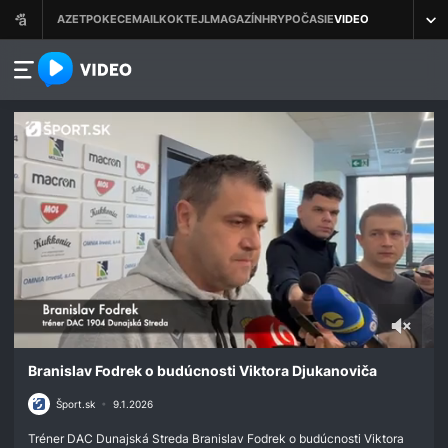
azet.video.sk
0
seconds
Branislav Fodrek o budúcnosti Viktora Djukanoviča
of
47
Šport.sk
•
9.1.2026
seconds
Tréner DAC Dunajská Streda Branislav Fodrek o budúcnosti Viktora