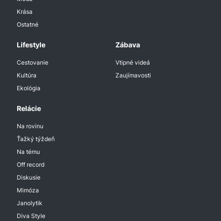
Krása
Ostatné
Lifestyle
Zábava
Cestovanie
Vtipné videá
Kultúra
Zaujímavosti
Ekológia
Relácie
Na rovinu
Ťažký týždeň
Na tému
Off record
Diskusie
Mimóza
Janolytik
Diva Style