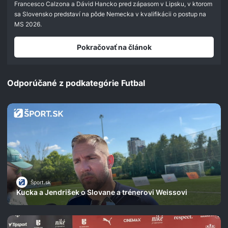
seconds
Francesco Calzona a Dávid Hancko pred zápasom v Lipsku, v ktorom
sa Slovensko predstaví na pôde Nemecka v kvalifikácii o postup na
MS 2026.
Pokračovať na článok
Odporúčané z podkategórie Futbal
Šport.sk
Kucka a Jendrišek o Slovane a trénerovi Weissovi