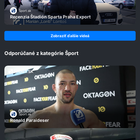
Šport.sk
Recenzia Štadión Sparta Praha Export
Zobraziť ďalšie videá
Odporúčané z kategórie Šport
Šport.sk
Ronald Paraideser