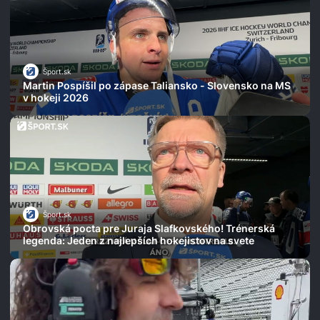
Šport.sk
Martin Pospíšil po zápase Taliansko - Slovensko na MS
v hokeji 2026
Šport.sk
Obrovská pocta pre Juraja Slafkovského! Trénerská
legenda: Jeden z najlepších hokejistov na svete