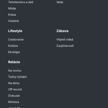
Tehotenstvo a deti
Veda
Móda
Krása
Ostatné
Lifestyle
Zábava
Cestovanie
Vtipné videá
Kultúra
Zaujímavosti
Ekológia
Relácie
Na rovinu
Ťažký týždeň
Na tému
Off record
Diskusie
Mimóza