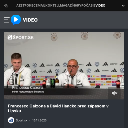
azet.video.sk
0
seconds
Francesco Calzona a Dávid Hancko pred zápasom v
of
Lipsku
3
minutes,
Šport.sk
•
16.11.2025
7