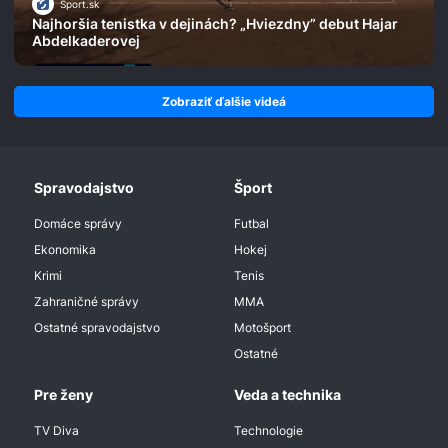
Šport.sk
Najhoršia tenistka v dejinách? „Hviezdny” debut Hajar
Abdelkaderovej
Zobraziť ďalšie videá
Spravodajstvo
Šport
Domáce správy
Futbal
Ekonomika
Hokej
Krimi
Tenis
Zahraničné správy
MMA
Ostatné spravodajstvo
Motošport
Ostatné
Pre ženy
Veda a technika
TV Diva
Technologie