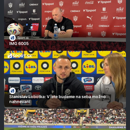
Šport.sk
IMG 6005
Šport.sk
Stanislav Lobotka: V lete budeme na seba možno
nahnevaní