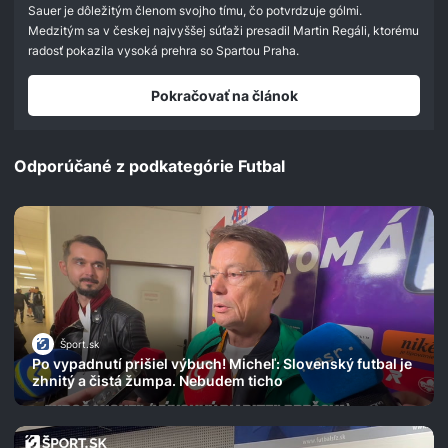
seconds
Sauer je dôležitým členom svojho tímu, čo potvrdzuje gólmi.
Medzitým sa v českej najvyššej súťaži presadil Martin Regáli, ktorému
radosť pokazila vysoká prehra so Spartou Praha.
Pokračovať na článok
Odporúčané z podkategórie Futbal
Šport.sk
Po vypadnutí prišiel výbuch! Micheľ: Slovenský futbal je
zhnitý a čistá žumpa. Nebudem ticho