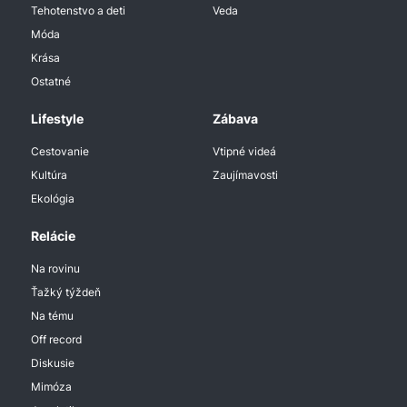
Tehotenstvo a deti
Veda
Móda
Krása
Ostatné
Lifestyle
Zábava
Cestovanie
Vtipné videá
Kultúra
Zaujímavosti
Ekológia
Relácie
Na rovinu
Ťažký týždeň
Na tému
Off record
Diskusie
Mimóza