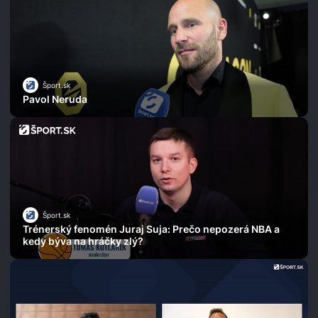
Šport.sk
Pavol Neruda
Šport.sk
Trénerský fenomén Juraj Suja: Prečo nepozerá NBA a
kedy býva na hráčky zlý?