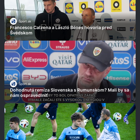
Šport.sk
Francesco Calzona a László Bénes hovoria pred
Švédskom
Šport.sk
Dohodnutá remíza Slovenska s Rumunskom? Mali by sa
nám ospravedlniť