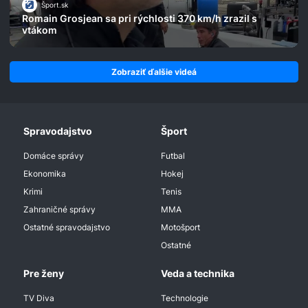
Šport.sk
Romain Grosjean sa pri rýchlosti 370 km/h zrazil s
vtákom
Zobraziť ďalšie videá
Spravodajstvo
Šport
Domáce správy
Futbal
Ekonomika
Hokej
Krimi
Tenis
Zahraničné správy
MMA
Ostatné spravodajstvo
Motošport
Ostatné
Pre ženy
Veda a technika
TV Diva
Technologie