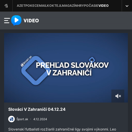
azet.video.sk
0
seconds
Slováci V Zahraničí 04.12.24
of
2
Šport.sk
•
4.12.2024
minutes,
9
Slovenskí futbalisti rozžiarili zahraničné ligy svojimi výkonmi. Leo