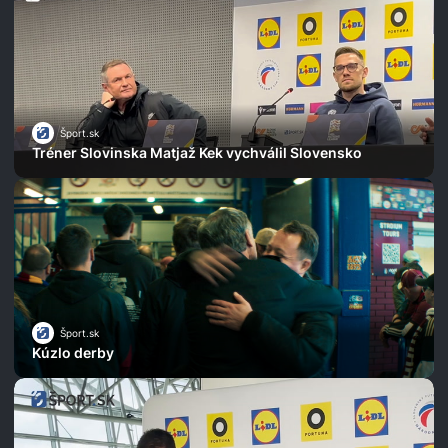
Šport.sk
Tréner Slovinska Matjaž Kek vychválil Slovensko
Šport.sk
Kúzlo derby