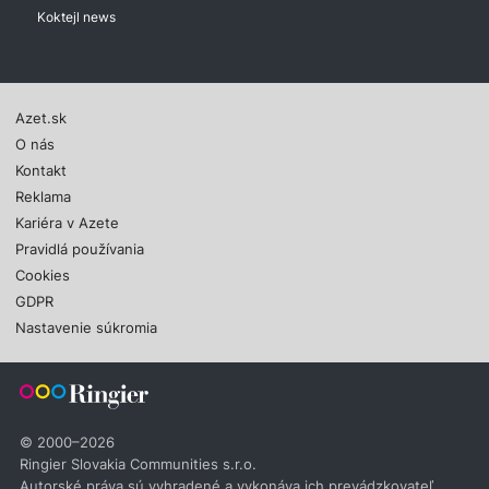
Koktejl news
Azet.sk
O nás
Kontakt
Reklama
Kariéra v Azete
Pravidlá používania
Cookies
GDPR
Nastavenie súkromia
© 2000–2026
Ringier Slovakia Communities s.r.o.
Autorské práva sú vyhradené a vykonáva ich prevádzkovateľ