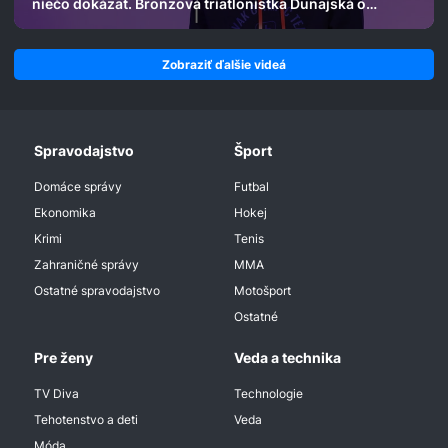
niečo dokázať. Bronzová triatlonistka Dunajská o
olympiáde aj filozofii
Zobraziť ďalšie videá
Spravodajstvo
Šport
Domáce správy
Futbal
Ekonomika
Hokej
Krimi
Tenis
Zahraničné správy
MMA
Ostatné spravodajstvo
Motošport
Ostatné
Pre ženy
Veda a technika
TV Diva
Technologie
Tehotenstvo a deti
Veda
Móda