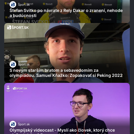
Šport.sk
Štefan Svitko po návrate z Rely Dakar o zranení, nehode
a budúcnosti
Šport.sk
S novým starším bratom a sebavedomím za
olympiádou. Samuel Kňažko: Zopakovať si Peking 2022
Šport.sk
Olympijský videocast - Myslí ako človek, ktorý chce