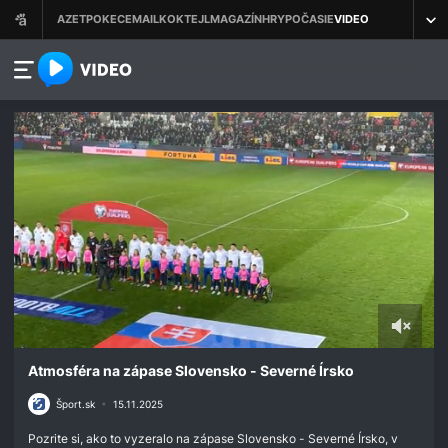
azet.video.sk
0
seconds
Atmosféra na zápase Slovensko - Severné Írsko
of
1
Šport.sk
•
15.11.2025
minute,
49
Pozrite si, ako to vyzeralo na zápase Slovensko - Severné Írsko, v