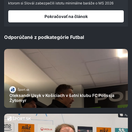
seconds
ktorom si Slovái zabezpečili istotu minimálne baráže o MS 2026
Pokračovať na článok
Odporúčané z podkategórie Futbal
Šport.sk
Oleksandr Usyk v Košiciach v šatni klubu FC Polissja
Žytomyr