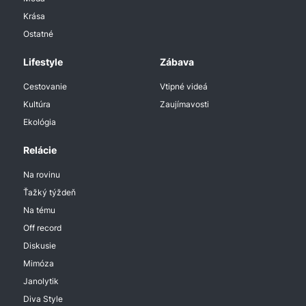
Krása
Ostatné
Lifestyle
Zábava
Cestovanie
Vtipné videá
Kultúra
Zaujímavosti
Ekológia
Relácie
Na rovinu
Ťažký týždeň
Na tému
Off record
Diskusie
Mimóza
Janolytik
Diva Style