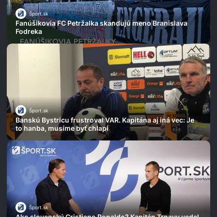
Šport.sk
Fanúšikovia FC Petržalka skandujú meno Branislava
Fodreka
Šport.sk
Banskú Bystricu frustroval VAR. Kapitána aj iná vec: Je
to hanba, musíme byť chlapi
Šport.sk
Ako slovenský Cristiano Ronaldo? Kapitán Trnavy vedel,