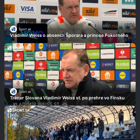
Šport.sk
Vladimír Weiss o absencii Šporara a prínose Pokorného
Šport.sk
Tréner Slovana Vladimír Weiss st. po prehre vo Fínsku