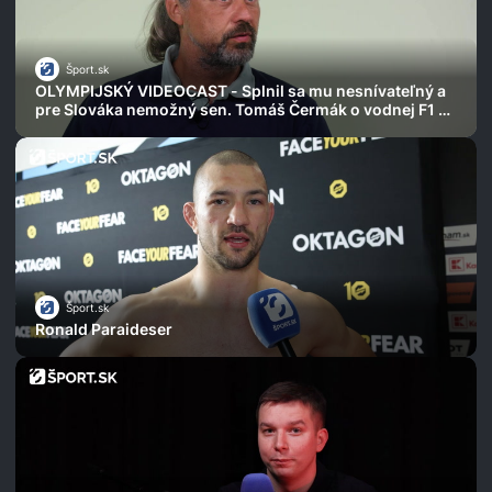
Šport.sk
OLYMPIJSKÝ VIDEOCAST - Splnil sa mu nesnívateľný a
pre Slováka nemožný sen. Tomáš Čermák o vodnej F1 aj
najdlhších pretekoch
Šport.sk
Ronald Paraideser