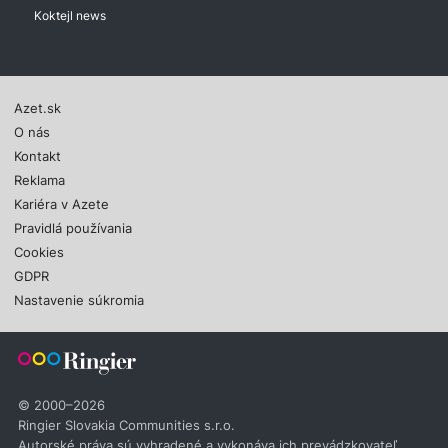
Koktejl news
Azet.sk
O nás
Kontakt
Reklama
Kariéra v Azete
Pravidlá používania
Cookies
GDPR
Nastavenie súkromia
© 2000–2026
Ringier Slovakia Communities s.r.o.
Autorské práva sú vyhradené a vykonáva ich prevádzkovateľ