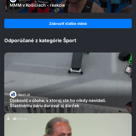
MMM v Košiciach - reakcie
Zobraziť ďalšie videá
Odporúčané z kategórie Šport
Šport.sk
Djokovič v úlohe, v ktorej ste ho nikdy nevideli.
Šťastnému páru daroval aj darček