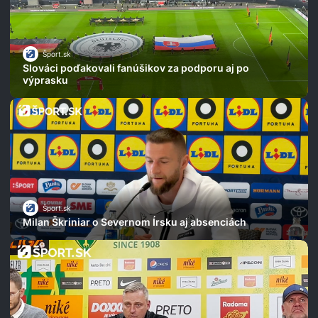
Šport.sk
Slováci poďakovali fanúšikov za podporu aj po
výprasku
Šport.sk
Milan Škriniar o Severnom Írsku aj absenciách