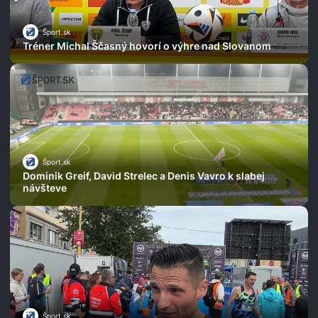
Šport.sk
Tréner Michal Ščasný hovorí o výhre nad Slovanom
Šport.sk
Dominik Greif, David Strelec a Denis Vavro k slabej
návšteve
Šport.sk