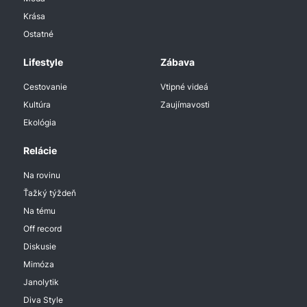
Krása
Ostatné
Lifestyle
Zábava
Cestovanie
Vtipné videá
Kultúra
Zaujímavosti
Ekológia
Relácie
Na rovinu
Ťažký týždeň
Na tému
Off record
Diskusie
Mimóza
Janolytik
Diva Style