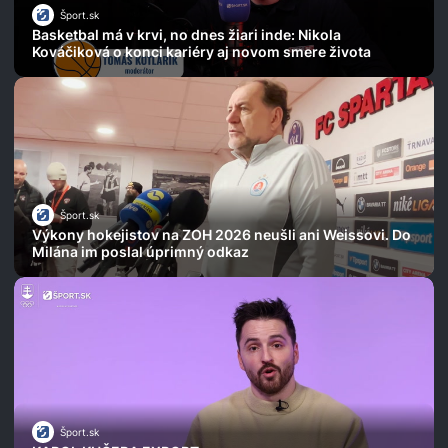
Šport.sk
Basketbal má v krvi, no dnes žiari inde: Nikola
Kováčiková o konci kariéry aj novom smere života
Šport.sk
Výkony hokejistov na ZOH 2026 neušli ani Weissovi. Do
Milána im poslal úprimný odkaz
Šport.sk