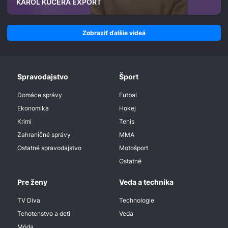
KAROL KUČERA EXPORT
Zobraziť ďalšie videá
Spravodajstvo
Šport
Domáce správy
Futbal
Ekonomika
Hokej
Krimi
Tenis
Zahraničné správy
MMA
Ostatné spravodajstvo
Motošport
Ostatné
Pre ženy
Veda a technika
TV Diva
Technologie
Tehotenstvo a deti
Veda
Móda