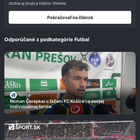
seconds
zložila aj dvojica hráčov Viktorie.
Pokračovať na článok
Odporúčané z podkategórie Futbal
Šport.sk
Roman Čerepkai o ťažení FC Košice i o svojej
individuálnej forme