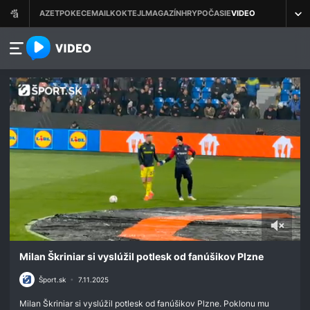
azet.video.sk
0
seconds
Milan Škriniar si vyslúžil potlesk od fanúšikov Plzne
of
1
Šport.sk
•
7.11.2025
minute,
41
Milan Škriniar si vyslúžil potlesk od fanúšikov Plzne. Poklonu mu