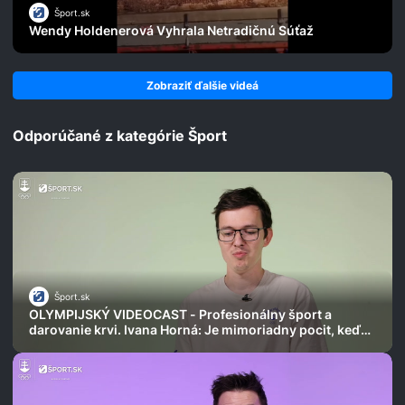
Šport.sk
Wendy Holdenerová Vyhrala Netradičnú Súťaž
Zobraziť ďalšie videá
Odporúčané z kategórie Šport
Šport.sk
OLYMPIJSKÝ VIDEOCAST - Profesionálny šport a
darovanie krvi. Ivana Horná: Je mimoriadny pocit, keď
vaša krv zachráni život