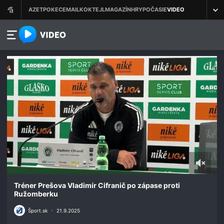
azet.video.sk
0
seconds
Tréner Prešova Vladimír Cifranič po zápase proti
of
Ružomberku
1
minute,
Šport.sk
•
21.9.2025
36