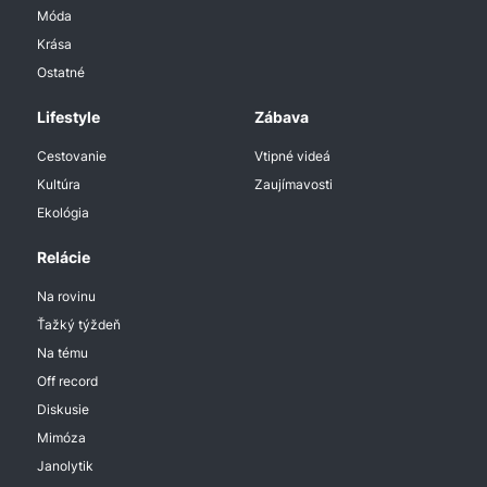
Móda
Krása
Ostatné
Lifestyle
Zábava
Cestovanie
Vtipné videá
Kultúra
Zaujímavosti
Ekológia
Relácie
Na rovinu
Ťažký týždeň
Na tému
Off record
Diskusie
Mimóza
Janolytik