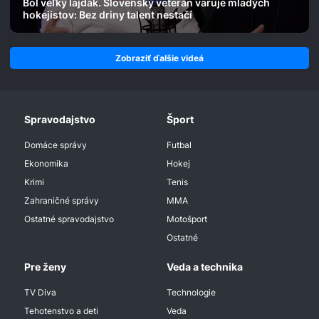
Bol veľký lajdák. Slovenský veterán varuje mladých
hokejistov: Bez driny talent nestačí
Zobraziť ďalšie videá
Spravodajstvo
Šport
Domáce správy
Futbal
Ekonomika
Hokej
Krimi
Tenis
Zahraničné správy
MMA
Ostatné spravodajstvo
Motošport
Ostatné
Pre ženy
Veda a technika
TV Diva
Technologie
Tehotenstvo a deti
Veda