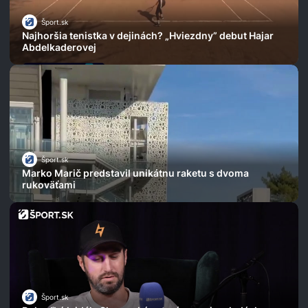
Šport.sk
Najhoršia tenistka v dejinách? „Hviezdny” debut Hajar
Abdelkaderovej
Šport.sk
Marko Marič predstavil unikátnu raketu s dvoma
rukoväťami
Šport.sk