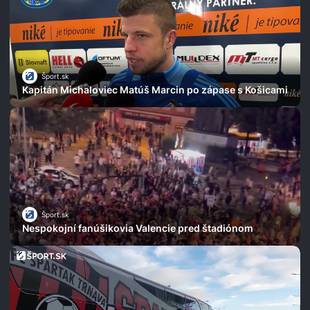
Šport.sk
Kapitán Michaloviec Matúš Marcin po zápase s Košicami
Šport.sk
Nespokojní fanúšikovia Valencie pred štadiónom