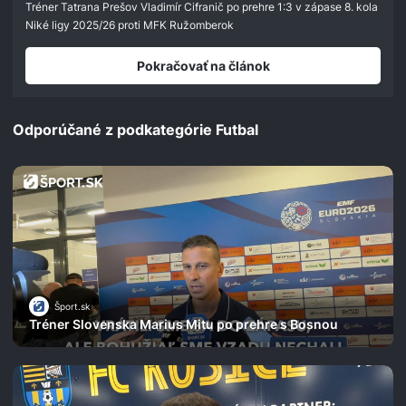
seconds
Tréner Tatrana Prešov Vladimír Cifranič po prehre 1:3 v zápase 8. kola
Niké ligy 2025/26 proti MFK Ružomberok
Pokračovať na článok
Odporúčané z podkategórie Futbal
Šport.sk
Tréner Slovenska Marius Mitu po prehre s Bosnou