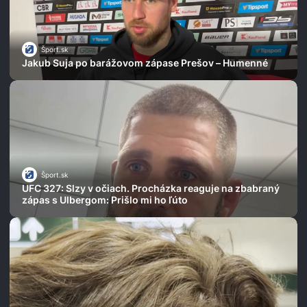
Šport.sk
Jakub Suja po barážovom zápase Prešov – Humenné
Šport.sk
UFC 327: Slzy v očiach. Procházka reaguje na zbabraný
zápas s Ulbergom: Prišlo mi ho ľúto