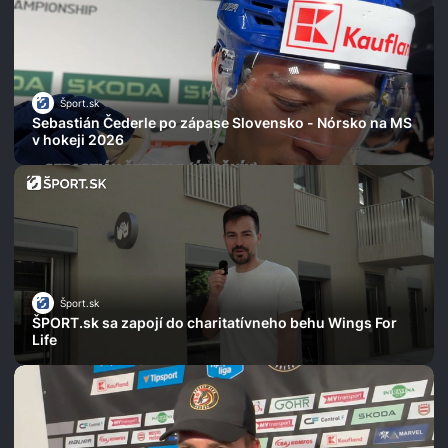
Šport.sk
Sebastián Čederle po zápase Slovensko - Nórsko na MS
v hokeji 2026
Šport.sk
ŠPORT.sk sa zapojí do charitatívneho behu Wings For
Life