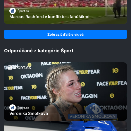
Šport.sk
Marcus Rashford v konflikte s fanúšikmi
Zobraziť ďalšie videá
Odporúčané z kategórie Šport
Šport.sk
Veronika Smolková