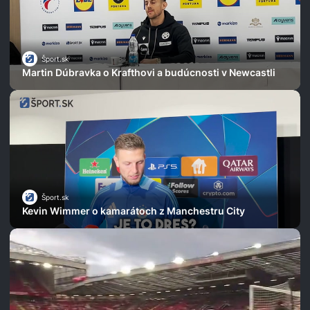
Šport.sk
Martin Dúbravka o Krafthovi a budúcnosti v Newcastli
Šport.sk
Kevin Wimmer o kamarátoch z Manchestru City