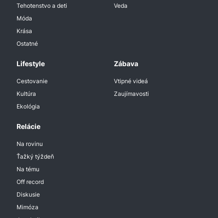
Tehotenstvo a deti
Veda
Móda
Krása
Ostatné
Lifestyle
Zábava
Cestovanie
Vtipné videá
Kultúra
Zaujímavosti
Ekológia
Relácie
Na rovinu
Ťažký týždeň
Na tému
Off record
Diskusie
Mimóza