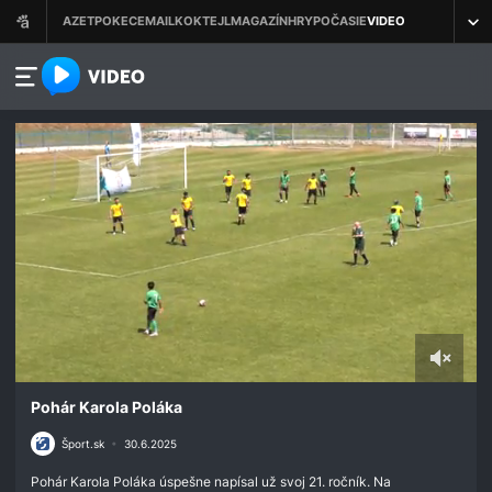
azet.video.sk
0
seconds
Pohár Karola Poláka
of
39
Šport.sk
•
30.6.2025
seconds
Pohár Karola Poláka úspešne napísal už svoj 21. ročník. Na