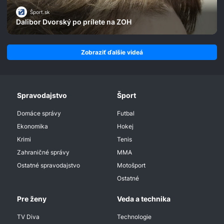
Šport.sk
Dalibor Dvorský po prílete na ZOH
Zobraziť ďalšie videá
Spravodajstvo
Šport
Domáce správy
Futbal
Ekonomika
Hokej
Krimi
Tenis
Zahraničné správy
MMA
Ostatné spravodajstvo
Motošport
Ostatné
Pre ženy
Veda a technika
TV Diva
Technologie