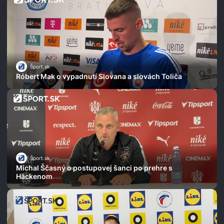
Šport.sk
Róbert Mak o vypadnutí Slovana a slovách Toliča
Šport.sk
Michal Ščasný o postupovej šanci po prehre s
Häckenom