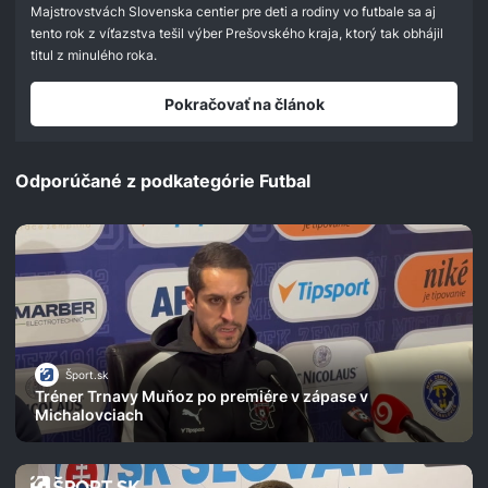
Majstrovstvách Slovenska centier pre deti a rodiny vo futbale sa aj
tento rok z víťazstva tešil výber Prešovského kraja, ktorý tak obhájil
titul z minulého roka.
Pokračovať na článok
Odporúčané z podkategórie Futbal
Šport.sk
Tréner Trnavy Muňoz po premiére v zápase v
Michalovciach