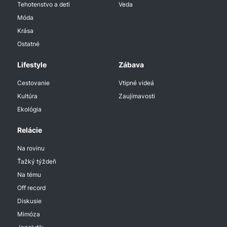
Tehotenstvo a deti
Veda
Móda
Krása
Ostatné
Lifestyle
Zábava
Cestovanie
Vtipné videá
Kultúra
Zaujímavosti
Ekológia
Relácie
Na rovinu
Ťažký týždeň
Na tému
Off record
Diskusie
Mimóza