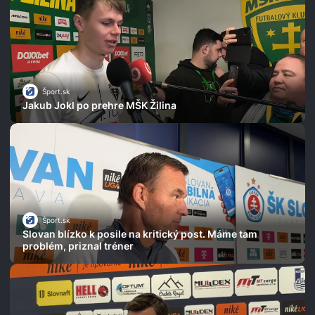
Šport.sk
Jakub Jokl po prehre MŠK Žilina
Šport.sk
Slovan blízko k posile na kritický post. Máme tam
problém, priznal tréner