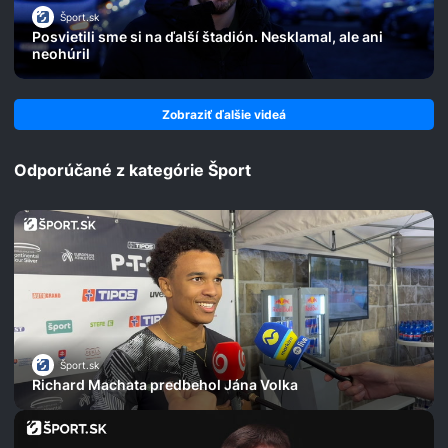
Šport.sk
Posvietili sme si na ďalší štadión. Nesklamal, ale ani
neohúril
Zobraziť ďalšie videá
Odporúčané z kategórie Šport
Šport.sk
Richard Machata predbehol Jána Volka