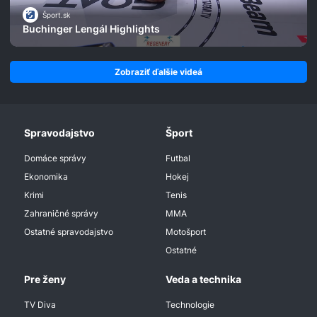
Šport.sk
Buchinger Lengál Highlights
Zobraziť ďalšie videá
Spravodajstvo
Šport
Domáce správy
Futbal
Ekonomika
Hokej
Krimi
Tenis
Zahraničné správy
MMA
Ostatné spravodajstvo
Motošport
Ostatné
Pre ženy
Veda a technika
TV Diva
Technologie