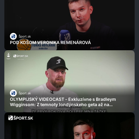
Šport.sk
POD KOŠOM VERONIKA REMENÁROVÁ
Šport.sk
OLYMPIJSKÝ VIDEOCAST - Exkluzívne s Bradleym
Wigginsom: Z temnoty londýnskeho geta až na
cyklistický Olymp a boj o holý život