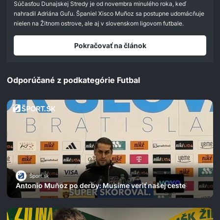
Súčasťou Dunajskej Stredy je od novembra minulého roka, keď
nahradil Adriána Guľu. Španiel Xisco Muñoz sa postupne udomácňuje
nielen na Žitnom ostrove, ale aj v slovenskom ligovom futbale.
Pokračovať na článok
Odporúčané z podkategórie Futbal
Šport.sk
Antonio Muňoz po derby: Musíme veriť našej ceste