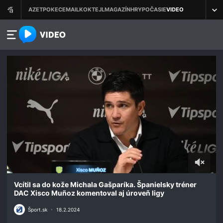
azet.video.sk
0
seconds
Vcítil sa do kože Michala Gašparíka. Španielsky tréner
of
DAC Xisco Muñoz komentoval aj úroveň ligy
1
minute,
Šport.sk
•
18.2.2024
0