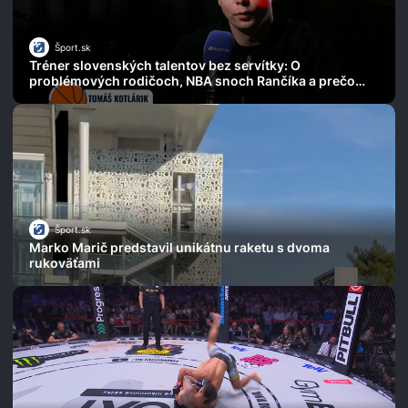
Šport.sk
Tréner slovenských talentov bez servítky: O
problémových rodičoch, NBA snoch Rančíka a prečo
zlyhal NextGen
Šport.sk
Marko Marič predstavil unikátnu raketu s dvoma
rukoväťami