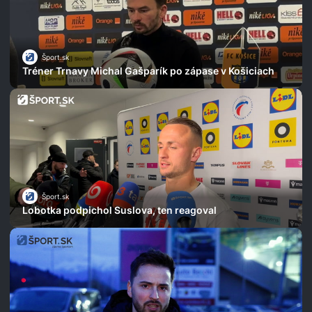
Šport.sk
Tréner Trnavy Michal Gašparík po zápase v Košiciach
Šport.sk
Lobotka podpichol Suslova, ten reagoval