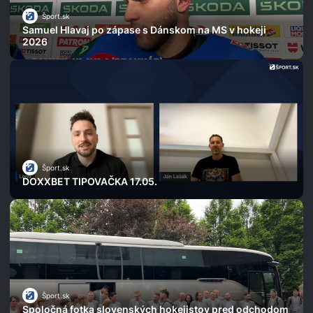
Šport.sk
Samuel Hlavaj po zápase s Dánskom na MS v hokeji
2026
Šport.sk
DOXXBET TIPOVAČKA 17.05.
Šport.sk
Spoločná fotka slovenských hokejistov pred odchodom