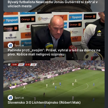
Bývalý futbalista Newcastlu Jonás Gutiérrez si zahral v
uliciach mesta
Šport.sk
Pačinda proti „svojim“: Prišiel, vyhral a tešil sa domov na
pivo. Košice mali neligovú súpisku
Šport.sk
Slovensko 3:0 Lichtenštajnsko (Róbert Mak)