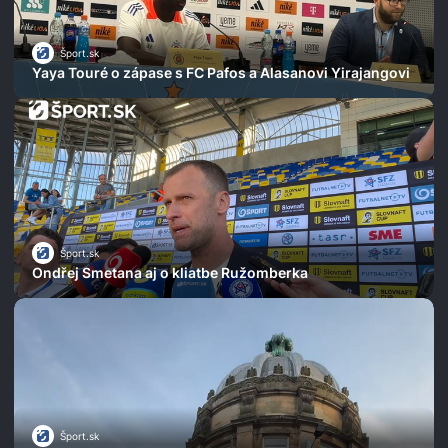
Šport.sk
Yaya Touré o zápase s FC Pafos a Alasanovi Yirajangovi
Šport.sk
Ondřej Smetana aj o kliatbe Ružomberka
Šport.sk