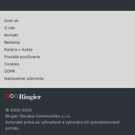
Azet.sk
O nás
Kontakt
Reklama
Kariéra v Azete
Pravidlá používania
Cookies
GDPR
Nastavenie súkromia
© 2000–2026
Ringier Slovakia Communities s.r.o.
Autorské práva sú vyhradené a vykonáva ich prevádzkovateľ
portálu.