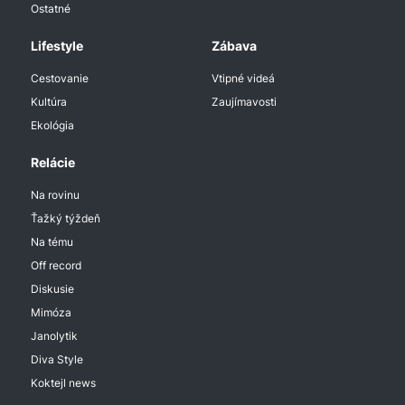
Ostatné
Lifestyle
Zábava
Cestovanie
Vtipné videá
Kultúra
Zaujímavosti
Ekológia
Relácie
Na rovinu
Ťažký týždeň
Na tému
Off record
Diskusie
Mimóza
Janolytik
Diva Style
Koktejl news