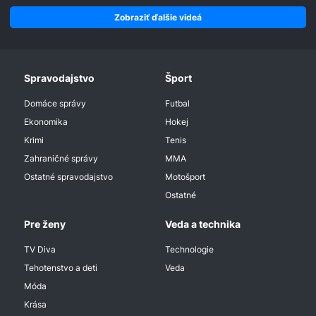
Zobraziť ďalšie videá
Spravodajstvo
Šport
Domáce správy
Futbal
Ekonomika
Hokej
Krimi
Tenis
Zahraničné správy
MMA
Ostatné spravodajstvo
Motošport
Ostatné
Pre ženy
Veda a technika
TV Diva
Technologie
Tehotenstvo a deti
Veda
Móda
Krása