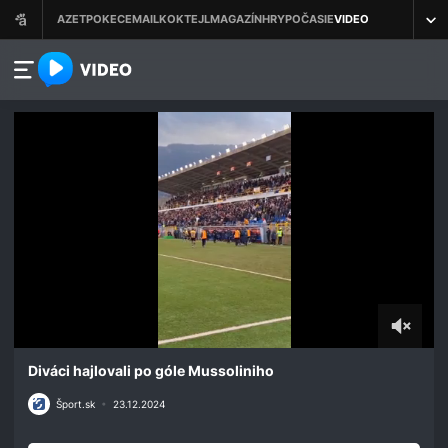
azet.video.sk
0
seconds
Diváci hajlovali po góle Mussoliniho
of
20
Šport.sk
•
23.12.2024
seconds