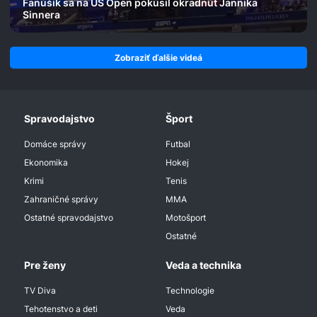
Fanúšik sa na US Open pokúsil okradnúť Jannika
Sinnera
Zobraziť ďalšie videá
Spravodajstvo
Šport
Domáce správy
Futbal
Ekonomika
Hokej
Krimi
Tenis
Zahraničné správy
MMA
Ostatné spravodajstvo
Motošport
Ostatné
Pre ženy
Veda a technika
TV Diva
Technologie
Tehotenstvo a deti
Veda