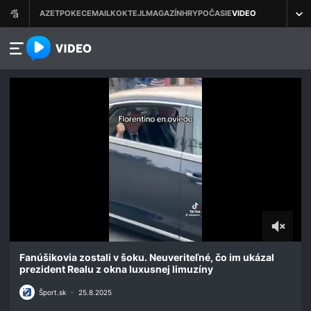
azet.video.sk
0
seconds
Fanúšikovia zostali v šoku. Neuveriteľné, čo im ukázal
of
prezident Realu z okna luxusnej limuzíny
6
seconds
Šport.sk
•
25.8.2025