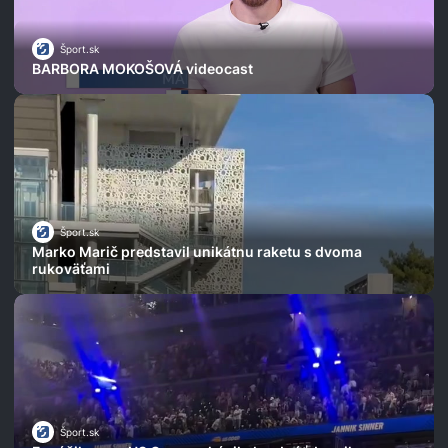
Šport.sk
BARBORA MOKOŠOVÁ videocast
Šport.sk
Marko Marič predstavil unikátnu raketu s dvoma
rukoväťami
Šport.sk