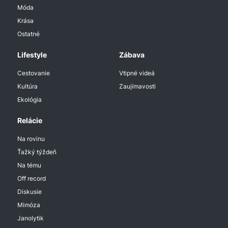
Móda
Krása
Ostatné
Lifestyle
Zábava
Cestovanie
Vtipné videá
Kultúra
Zaujímavosti
Ekológia
Relácie
Na rovinu
Ťažký týždeň
Na tému
Off record
Diskusie
Mimóza
Janolytik