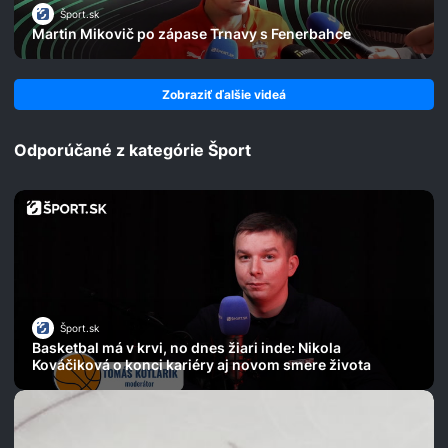
Šport.sk
Martin Mikovič po zápase Trnavy s Fenerbahce
Zobraziť ďalšie videá
Odporúčané z kategórie Šport
Šport.sk
Basketbal má v krvi, no dnes žiari inde: Nikola
Kováčiková o konci kariéry aj novom smere života