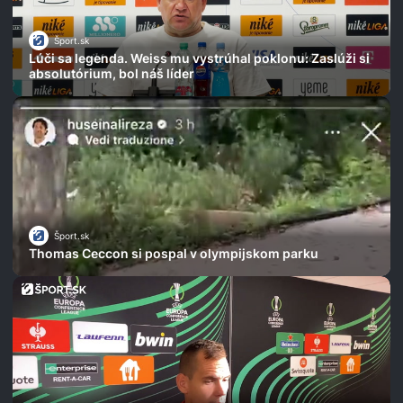
Šport.sk
Lúči sa legenda. Weiss mu vystrúhal poklonu: Zaslúži si
absolutórium, bol náš líder
Šport.sk
Thomas Ceccon si pospal v olympijskom parku