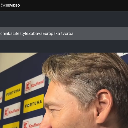
echnika
Lifestyle
Zábava
Európska tvorba