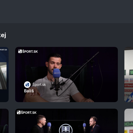
ej
Šport.sk
Bališ