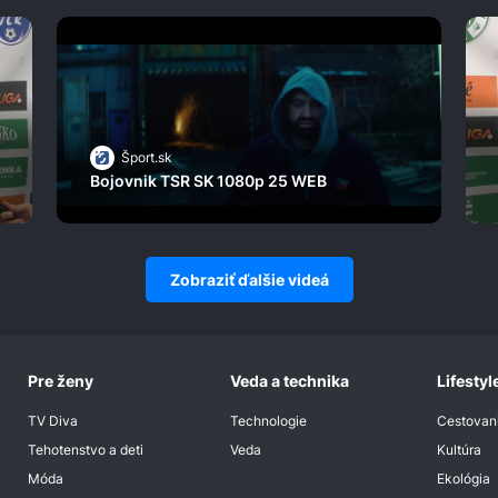
Šport.sk
Bojovnik TSR SK 1080p 25 WEB
Zobraziť ďalšie videá
Pre ženy
Veda a technika
Lifestyl
TV Diva
Technologie
Cestovan
Tehotenstvo a deti
Veda
Kultúra
Móda
Ekológia