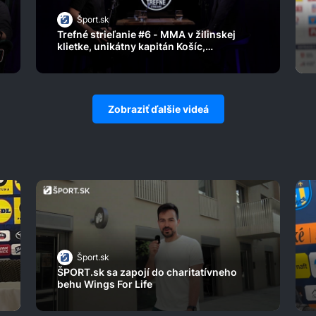
Šport.sk
Trefné strieľanie #6 - MMA v žilinskej
klietke, unikátny kapitán Košíc,
prestupový rozruch
Zobraziť ďalšie videá
Šport.sk
ŠPORT.sk sa zapojí do charitatívneho
behu Wings For Life