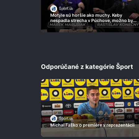
Šport.sk
Motýle sú horšie ako muchy. Keby
nespadla strecha v Púchove, možno by
nebol cyklista / Peter Velits
Odporúčané z kategórie Šport
Šport.sk
Michal Faško o premiére v reprezentácii