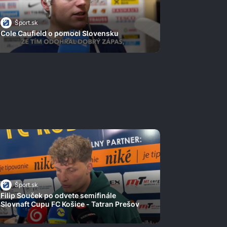
Šport.sk
Cole Caufield o pomoci Slovensku
Šport.sk
Filip Souček po odvete semifinále
Slovnaft Cupu FC Košice - Tatran Prešov