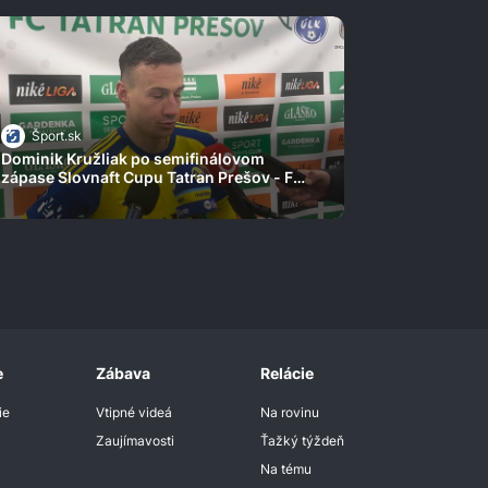
Šport.sk
Dominik Kružliak po semifinálovom
zápase Slovnaft Cupu Tatran Prešov - FC
Košice
e
Zábava
Relácie
ie
Vtipné videá
Na rovinu
Zaujímavosti
Ťažký týždeň
Na tému