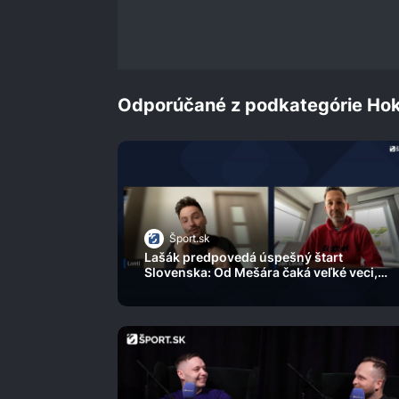
0%
Odporúčané z podkategórie Hok
Šport.sk
Lašák predpovedá úspešný štart
Slovenska: Od Mešára čaká veľké veci,
varuje pred Lotyšmi