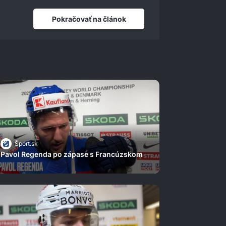
Pokračovať na článok
Šport.sk
Pavol Regenda po zápase s Francúzskom