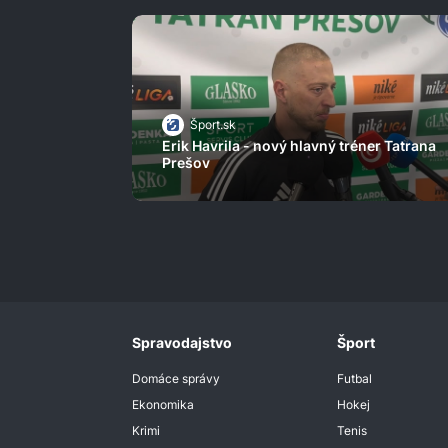
Šport.sk
Erik Havrila - nový hlavný tréner Tatrana
Prešov
Spravodajstvo
Šport
Domáce správy
Futbal
Ekonomika
Hokej
Krimi
Tenis