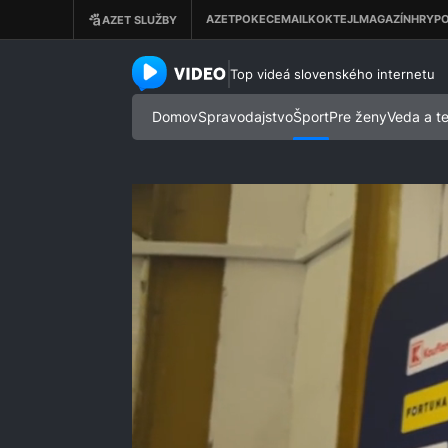
azet.video.sk
Top videá slovenského internetu
Domov
Spravodajstvo
Šport
Pre ženy
Veda a t