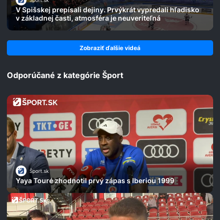
Šport.sk
V Spišskej prepísali dejiny. Prvýkrát vypredali hľadisko
v základnej časti, atmosféra je neuveriteľná
Zobraziť ďalšie videá
Odporúčané z kategórie Šport
Šport.sk
Yaya Touré zhodnotil prvý zápas s Iberiou 1999