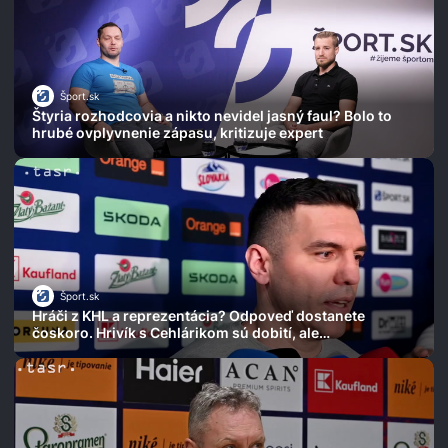
Šport.sk
Štyria rozhodcovia a nikto nevidel jasný faul? Bolo to
hrubé ovplyvnenie zápasu, kritizuje expert
Šport.sk
Hráči z KHL a reprezentácia? Odpoveď dostanete
čoskoro. Hrivík s Cehlárikom sú dobití, ale…