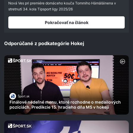
seconds
Nová Ves pri premiére domáceho kouča Tommiho Hämäläinena v
stretnutí 34. kola Tipsport ligy 2025/26
Pokračovať na článok
Odporúčané z podkategórie Hokej
Šport.sk
Finálové nedeľné menu, ktoré rozhodne o medailových
pozíciách. Predikcie 15. hracieho dňa MS v hokeji