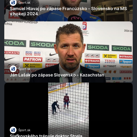
Šport.sk
Samuel Hlavaj po zápase Francúzsko - Slovensko na MS
v hokeji 2024
Šport.sk
Ján Lašák po zápase Slovensko - Kazachstan
Šport.sk
Slafkovského trénuje doktor Strela