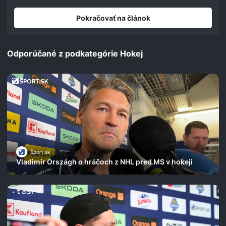
Pokračovať na článok
Odporúčané z podkategórie Hokej
Šport.sk
Vladimír Országh o hráčoch z NHL pred MS v hokeji