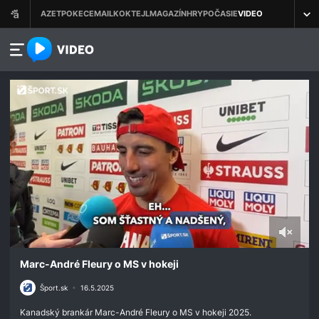
azet.video.sk
0
seconds
Marc-André Fleury o MS v hokeji
of
58
Šport.sk
•
16.5.2025
seconds
Kanadský brankár Marc-André Fleury o MS v hokeji 2025.