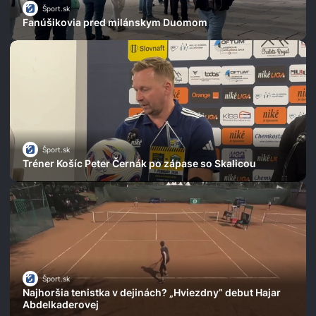
Šport.sk
Fanúšikovia pred milánskym Duomom
Šport.sk
Tréner Košíc Peter Černák po zápase so Skalicou
Šport.sk
Najhoršia tenistka v dejinách? „Hviezdny” debut Hajar
Abdelkaderovej