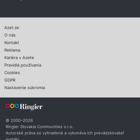
Azet.sk
O nás
Kontakt
Reklama
Kariéra v Azete
Pravidlá používania
Cookies
GDPR
Nastavenie súkromia
© 2000–2026
Ringier Slovakia Communities s.r.o.
Autorské práva sú vyhradené a vykonáva ich prevádzkovateľ
portálu.