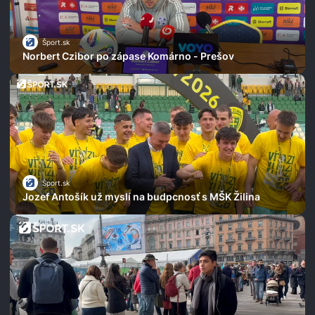
Šport.sk
Norbert Czibor po zápase Komárno - Prešov
Šport.sk
Jozef Antošík už myslí na budpcnosť s MŠK Žilina