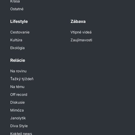
Krása
Ostatné
Lifestyle
Zábava
Cestovanie
Vtipné videá
Kultúra
Zaujímavosti
Ekológia
Relácie
Na rovinu
Ťažký týždeň
Na tému
Off record
Diskusie
Mimóza
Janolytik
Diva Style
Koktejl news