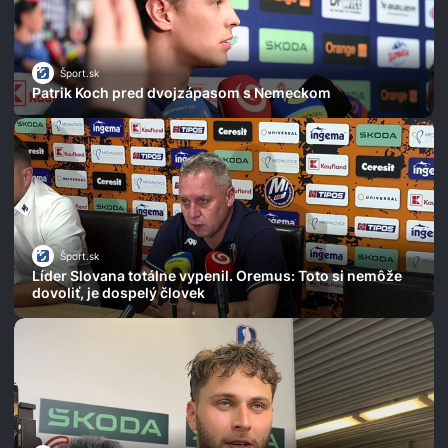
Šport.sk
Patrik Koch pred dvojzápasom s Nemeckom
Šport.sk
Líder Slovana totálne vypenil. Oremus: Toto si nemôže
dovoliť, je dospelý človek