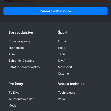
Zobraziť ďalšie videá
Spravodajstvo
Šport
Domáce správy
Futbal
Ekonomika
Hokej
Krimi
Tenis
Zahraničné správy
MMA
Ostatné spravodajstvo
Motošport
Ostatné
Pre ženy
Veda a technika
TV Diva
Technologie
Tehotenstvo a deti
Veda
Móda