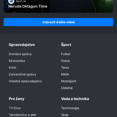
Šport.sk
Neruda Oktagon Time
Zobraziť ďalšie videá
Spravodajstvo
Šport
Domáce správy
Futbal
Ekonomika
Hokej
Krimi
Tenis
Zahraničné správy
MMA
Ostatné spravodajstvo
Motošport
Ostatné
Pre ženy
Veda a technika
TV Diva
Technologie
Tehotenstvo a deti
Veda