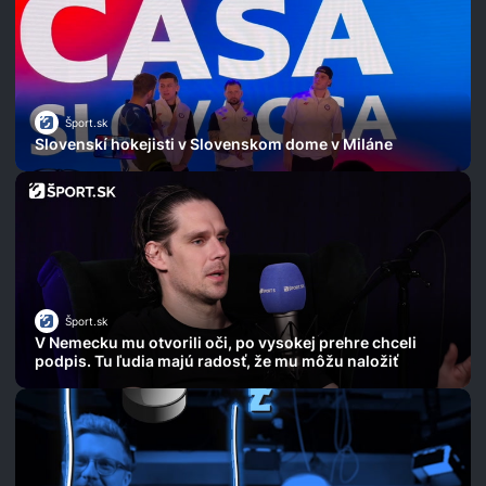
Šport.sk
Slovenskí hokejisti v Slovenskom dome v Miláne
Šport.sk
V Nemecku mu otvorili oči, po vysokej prehre chceli
podpis. Tu ľudia majú radosť, že mu môžu naložiť