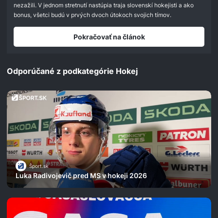
nezažili. V jednom stretnutí nastúpia traja slovenskí hokejisti a ako
bonus, všetci budú v prvých dvoch útokoch svojich tímov.
Pokračovať na článok
Odporúčané z podkategórie Hokej
Šport.sk
Luka Radivojevič pred MS v hokeji 2026