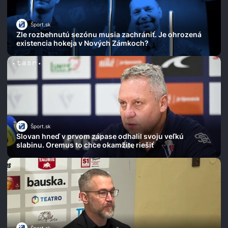
Šport.sk
Zle rozbehnutú sezónu musia zachrániť. Je ohrozená
existencia hokeja v Nových Zámkoch?
Šport.sk
Slovan hneď v prvom zápase odhalil svoju veľkú
slabinu. Oremus to chce okamžite riešiť