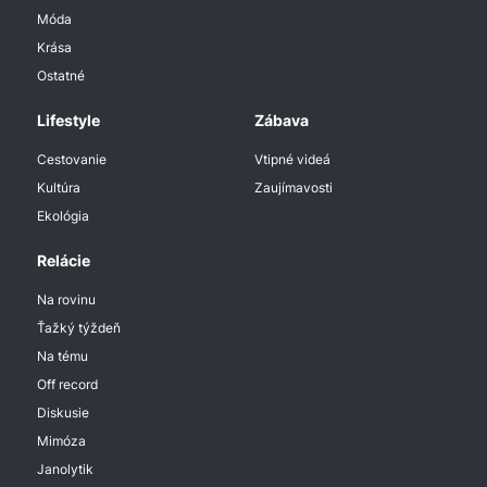
Móda
Krása
Ostatné
Lifestyle
Zábava
Cestovanie
Vtipné videá
Kultúra
Zaujímavosti
Ekológia
Relácie
Na rovinu
Ťažký týždeň
Na tému
Off record
Diskusie
Mimóza
Janolytik