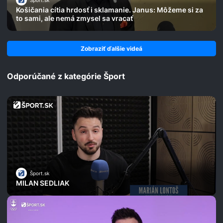
Šport.sk
Košičania cítia hrdosť i sklamanie. Janus: Môžeme si za
to sami, ale nemá zmysel sa vracať
Zobraziť ďalšie videá
Odporúčané z kategórie Šport
Šport.sk
MILAN SEDLIAK