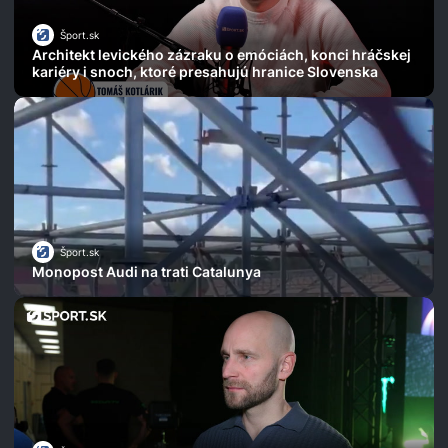
Šport.sk
Architekt levického zázraku o emóciách, konci hráčskej
kariéry i snoch, ktoré presahujú hranice Slovenska
Šport.sk
Monopost Audi na trati Catalunya