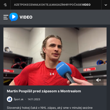
azet.video.sk
0
seconds
Martin Pospíšil pred zápasom s Montrealom
of
46
Šport.sk
•
14.11.2023
seconds
Slovenský hokej čaká v NHL zápas, aký sme v minulej sezóne