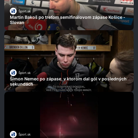
Šport.sk
Martin Bakoš po treťom semifinálovom zápase Košice -
Slovan
Šport.sk
Šimon Nemec po zápase, v ktorom dal gól v posledných
sekundách
Šport.sk