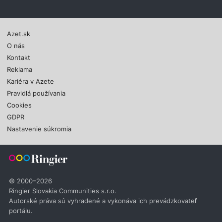
Azet.sk
O nás
Kontakt
Reklama
Kariéra v Azete
Pravidlá používania
Cookies
GDPR
Nastavenie súkromia
© 2000–2026
Ringier Slovakia Communities s.r.o.
Autorské práva sú vyhradené a vykonáva ich prevádzkovateľ
portálu.