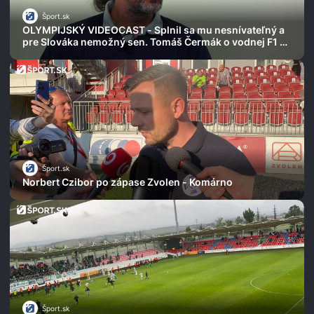
Šport.sk
OLYMPIJSKÝ VIDEOCAST - Splnil sa mu nesnívateľný a
pre Slováka nemožný sen. Tomáš Čermák o vodnej F1 aj
najdlhších pretekoch
Šport.sk
Norbert Czibor po zápase Zvolen - Komárno
Šport.sk