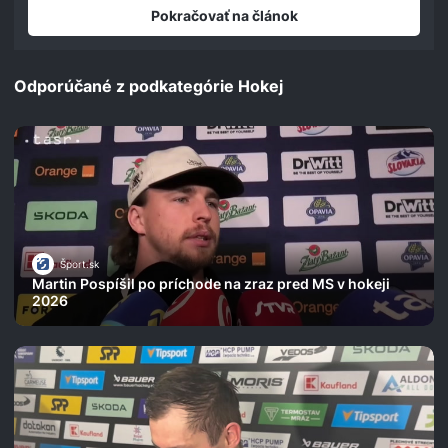
seconds
Pokračovať na článok
Odporúčané z podkategórie Hokej
Šport.sk
Martin Pospíšil po príchode na zraz pred MS v hokeji
2026