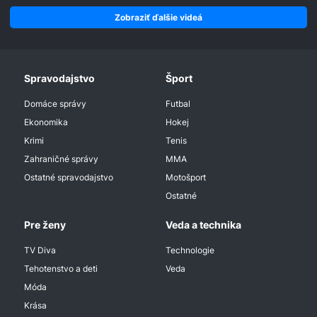
Zobraziť ďalšie videá
Spravodajstvo
Šport
Domáce správy
Futbal
Ekonomika
Hokej
Krimi
Tenis
Zahraničné správy
MMA
Ostatné spravodajstvo
Motošport
Ostatné
Pre ženy
Veda a technika
TV Diva
Technologie
Tehotenstvo a deti
Veda
Móda
Krása