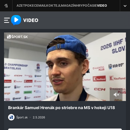
azet.video.sk
0
seconds
Brankár Samuel Hrenák po striebre na MS v hokeji U18
of
4
Šport.sk
•
2.5.2026
minutes,
18