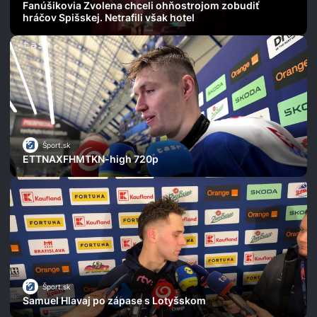
Fanúšikovia Zvolena chceli ohňostrojom zobudiť
hráčov Spišskej. Netrafili však hotel
Šport.sk
ETTNAXFHMTKN-high 720p
Šport.sk
Samuel Hlavaj po zápase s Lotyšskom