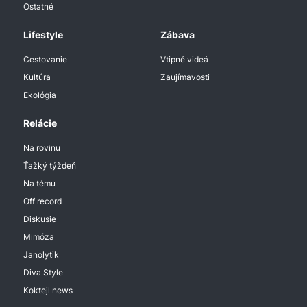
Ostatné
Lifestyle
Zábava
Cestovanie
Vtipné videá
Kultúra
Zaujímavosti
Ekológia
Relácie
Na rovinu
Ťažký týždeň
Na tému
Off record
Diskusie
Mimóza
Janolytik
Diva Style
Koktejl news