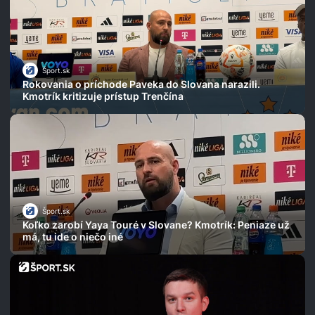
Šport.sk
Rokovania o príchode Paveka do Slovana narazili.
Kmotrík kritizuje prístup Trenčína
Šport.sk
Koľko zarobí Yaya Touré v Slovane? Kmotrík: Peniaze už
má, tu ide o niečo iné