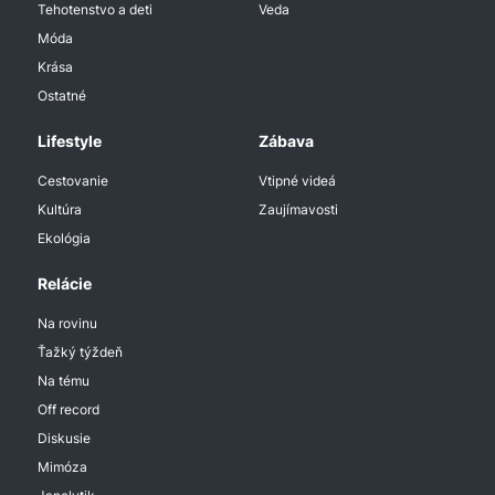
Tehotenstvo a deti
Veda
Móda
Krása
Ostatné
Lifestyle
Zábava
Cestovanie
Vtipné videá
Kultúra
Zaujímavosti
Ekológia
Relácie
Na rovinu
Ťažký týždeň
Na tému
Off record
Diskusie
Mimóza