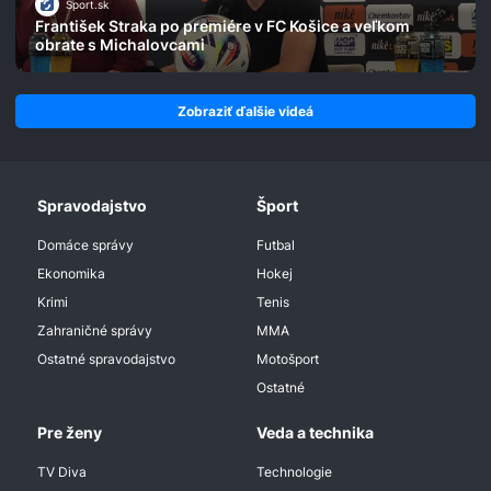
Šport.sk
František Straka po premiére v FC Košice a veľkom
obrate s Michalovcami
Zobraziť ďalšie videá
Spravodajstvo
Šport
Domáce správy
Futbal
Ekonomika
Hokej
Krimi
Tenis
Zahraničné správy
MMA
Ostatné spravodajstvo
Motošport
Ostatné
Pre ženy
Veda a technika
TV Diva
Technologie