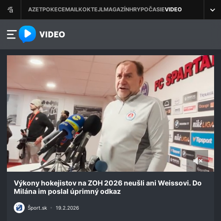
azet.video.sk
0
seconds
Výkony hokejistov na ZOH 2026 neušli ani Weissovi. Do
of
Milána im poslal úprimný odkaz
47
seconds
Šport.sk
•
19.2.2026