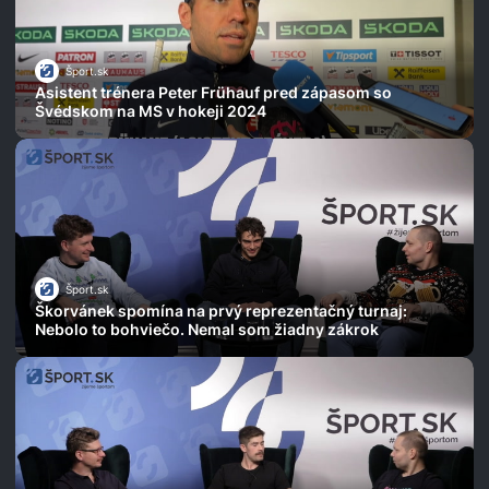
Šport.sk
Asistent trénera Peter Frühauf pred zápasom so
Švédskom na MS v hokeji 2024
Šport.sk
Škorvánek spomína na prvý reprezentačný turnaj:
Nebolo to bohviečo. Nemal som žiadny zákrok