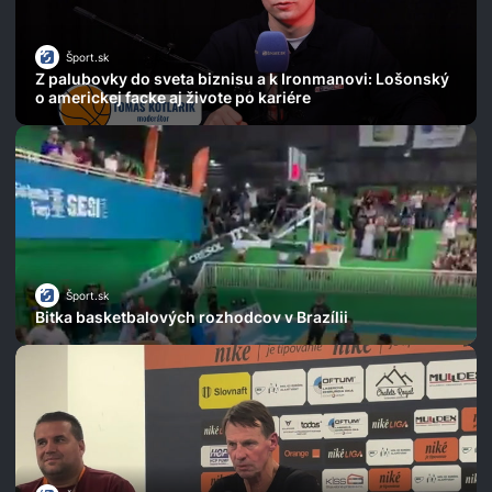
Šport.sk
Z palubovky do sveta biznisu a k Ironmanovi: Lošonský
o americkej facke aj živote po kariére
Šport.sk
Bitka basketbalových rozhodcov v Brazílii