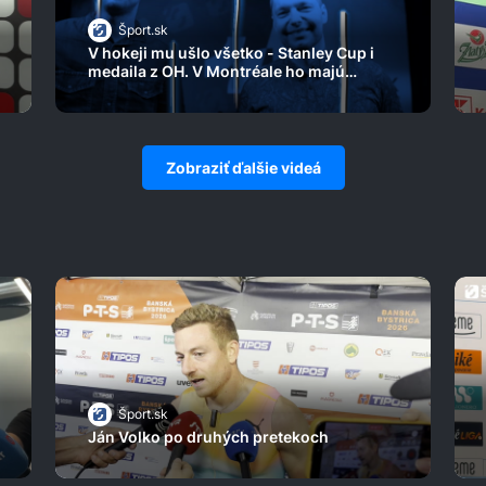
Šport.sk
V hokeji mu ušlo všetko - Stanley Cup i
medaila z OH. V Montréale ho majú
fanúšikovia stále radi
Zobraziť ďalšie videá
Šport.sk
Ján Volko po druhých pretekoch