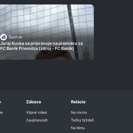
Šport.sk
Juraj Kucka sa pripravuje na premiéru za
FC Baník Prievidza (zdroj - FC Baník)
e
Zábava
Relácie
ie
Vtipné videá
Na rovinu
Zaujímavosti
Ťažký týždeň
Na tému