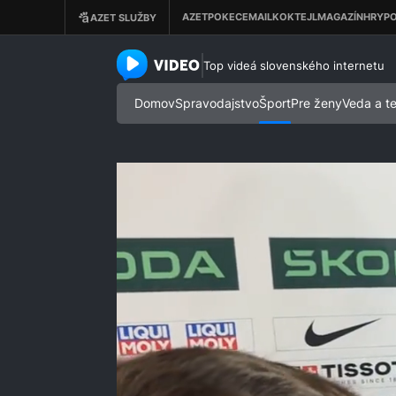
azet.video.sk
Top videá slovenského internetu
Domov
Spravodajstvo
Šport
Pre ženy
Veda a t