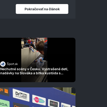
Pokračovať na článok
Šport.sk
Nechutné scény v Česku. Vystrašené deti,
nadávky na Slováka a bitka kustóda s
fanúšikom