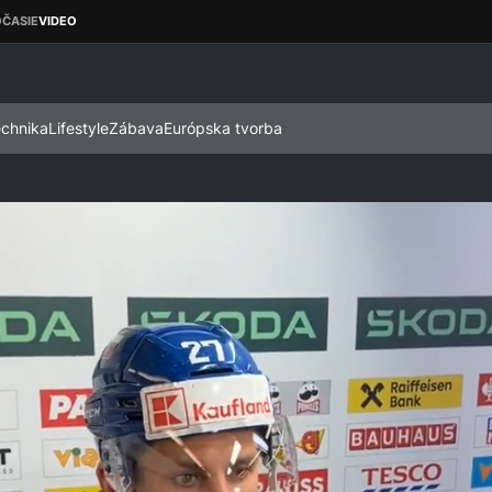
echnika
Lifestyle
Zábava
Európska tvorba