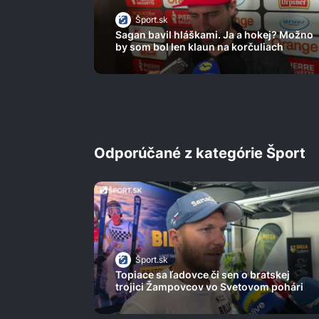
Šport.sk
Sagan bavil hláškami. Ja a hokej? Možno
by som bol len klaun na korčuliach
Odporúčané z kategórie Šport
Šport.sk
Topiace sa ľadovce či sen o bratskej
trojici Žampovcov vo Svetovom pohári