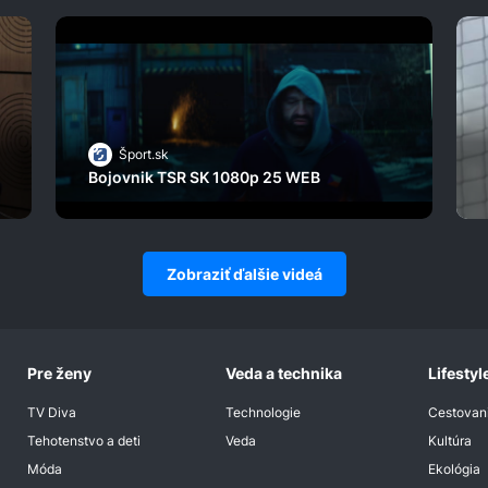
Šport.sk
Bojovnik TSR SK 1080p 25 WEB
Zobraziť ďalšie videá
Pre ženy
Veda a technika
Lifestyl
TV Diva
Technologie
Cestovan
Tehotenstvo a deti
Veda
Kultúra
Móda
Ekológia