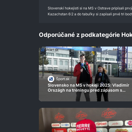
0%
Slovenskí hokejisti si na MS v Ostrave pripísali p
Kazachstan 6:2 a do tabuľky si zapísali prvé tri bod
Odporúčané z podkategórie Hok
Šport.sk
Slovensko na MS v hokeji 2025: Vladimír
Országh na tréningu pred zápasom s
hviezdami pritvrdil