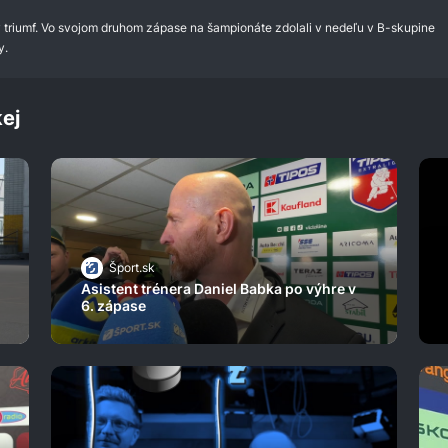
rvý triumf. Vo svojom druhom zápase na šampionáte zdolali v nedeľu v B-skupine
y.
ej
Šport.sk
Asistent trénera Daniel Babka po výhre v
6. zápase