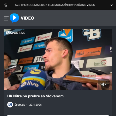
azet.video.sk
0
seconds
HK Nitra po prehre so Slovanom
of
50
Šport.sk
•
23.4.2026
seconds