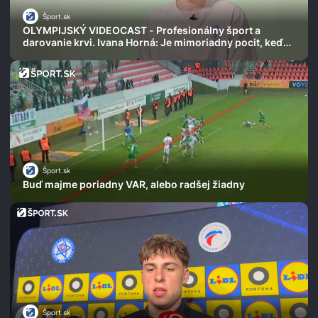
Šport.sk
OLYMPIJSKÝ VIDEOCAST - Profesionálny šport a
darovanie krvi. Ivana Horná: Je mimoriadny pocit, keď
vaša krv zachráni život
Šport.sk
Buď majme poriadny VAR, alebo radšej žiadny
Šport.sk