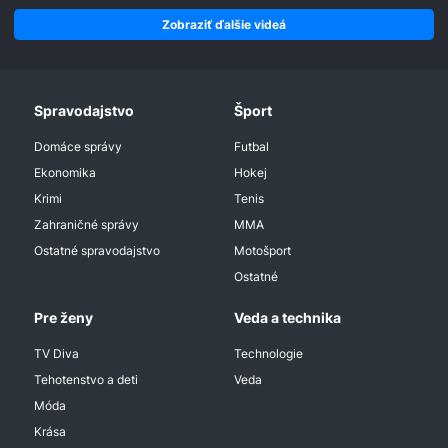
Zobraziť ďalšie videá
Spravodajstvo
Šport
Domáce správy
Futbal
Ekonomika
Hokej
Krimi
Tenis
Zahraničné správy
MMA
Ostatné spravodajstvo
Motošport
Ostatné
Pre ženy
Veda a technika
TV Diva
Technologie
Tehotenstvo a deti
Veda
Móda
Krása