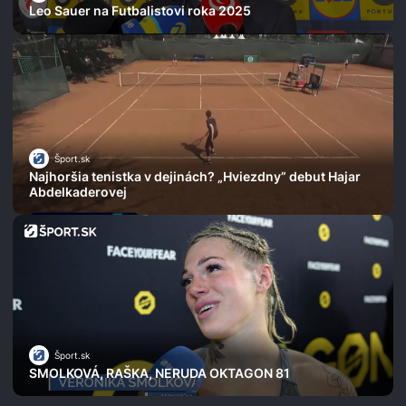
Leo Sauer na Futbalistovi roka 2025
Šport.sk
Najhoršia tenistka v dejinách? „Hviezdny” debut Hajar
Abdelkaderovej
Šport.sk
SMOLKOVÁ, RAŠKA, NERUDA OKTAGON 81