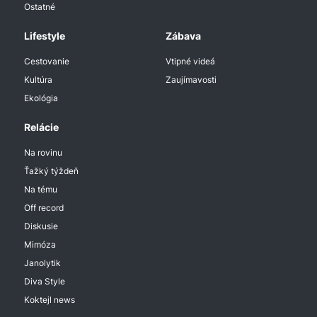
Ostatné
Lifestyle
Zábava
Cestovanie
Vtipné videá
Kultúra
Zaujímavosti
Ekológia
Relácie
Na rovinu
Ťažký týždeň
Na tému
Off record
Diskusie
Mimóza
Janolytik
Diva Style
Koktejl news