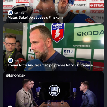
Šport.sk
Matúš Sukeľ po zápase s Fínskom
Šport.sk
Tréner Nitry Andrej Kmeč po prehre Nitry v 6. zápase