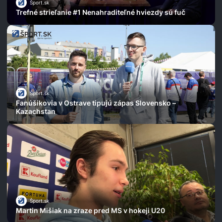
Šport.sk
Trefné strieľanie #1 Nenahraditeľné hviezdy sú fuč
Šport.sk
Fanúšikovia v Ostrave tipujú zápas Slovensko –
Kazachstan
Šport.sk
Martin Mišiak na zraze pred MS v hokeji U20