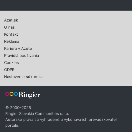
Azet.sk
O nás
Kontakt
Reklama
Kariéra v Azete
Pravidlá používania
Cookies
GDPR
Nastavenie súkromia
© 2000–2026
Ringier Slovakia Communities s.r.o.
Autorské práva sú vyhradené a vykonáva ich prevádzkovateľ
portálu.