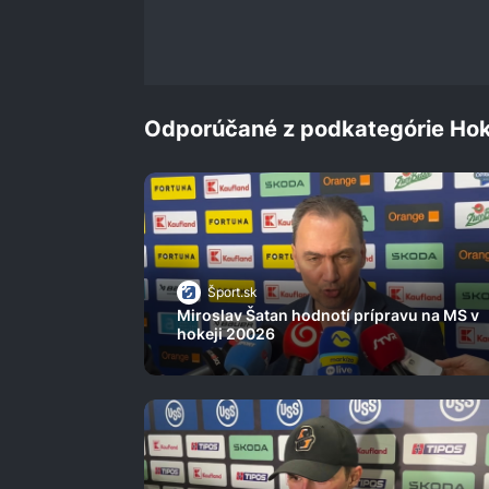
0%
Odporúčané z podkategórie Hok
Šport.sk
Miroslav Šatan hodnotí prípravu na MS v
hokeji 20026