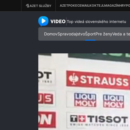
azet.video.sk
Top videá slovenského internetu
Domov
Spravodajstvo
Šport
Pre ženy
Veda a t