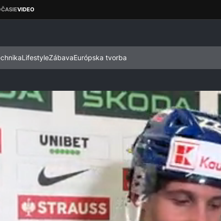
echnika
Lifestyle
Zábava
Európska tvorba