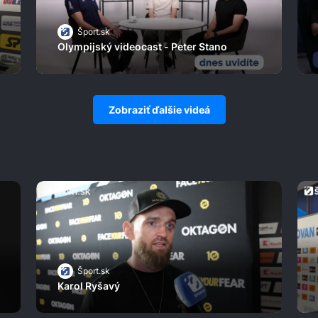
Šport.sk
Olympijský videocast - Peter Stano
Zobraziť ďalšie videá
Šport.sk
Karol Ryšavý