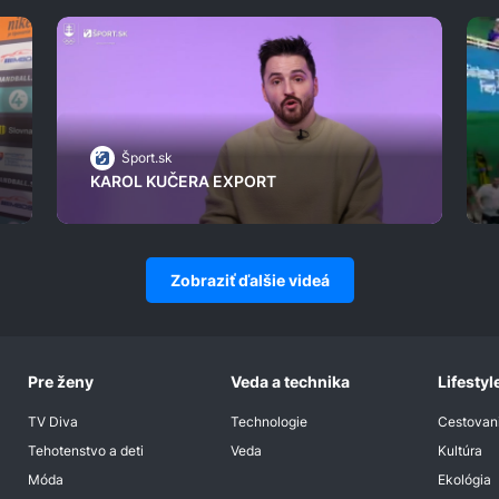
Šport.sk
KAROL KUČERA EXPORT
Zobraziť ďalšie videá
Pre ženy
Veda a technika
Lifestyl
TV Diva
Technologie
Cestovan
Tehotenstvo a deti
Veda
Kultúra
Móda
Ekológia