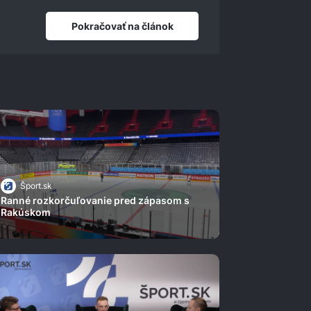
Pokračovať na článok
Šport.sk
Ranné rozkorčuľovanie pred zápasom s
Rakúskom