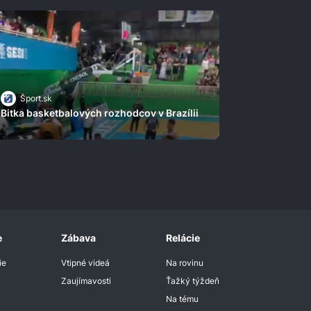
Šport.sk
Bitka basketbalových rozhodcov v Brazílii
e
Zábava
Relácie
ie
Vtipné videá
Na rovinu
Zaujímavosti
Ťažký týždeň
Na tému