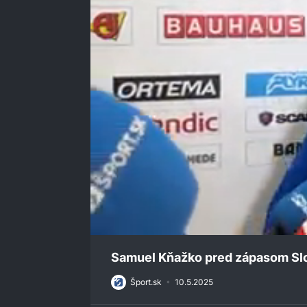
0
seconds
Samuel Kňažko pred zápasom Slo
of
1
Šport.sk
•
10.5.2025
minute,
57
seconds
Volume