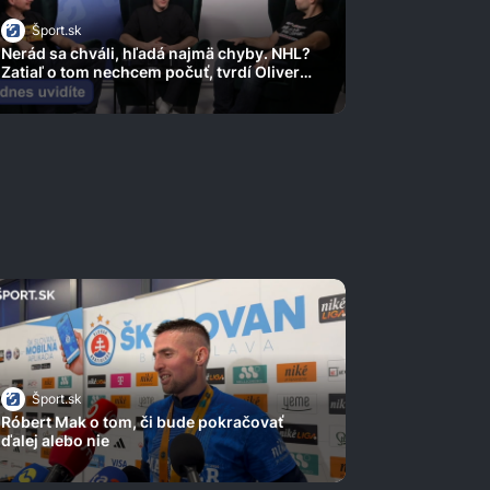
Šport.sk
Nerád sa chváli, hľadá najmä chyby. NHL?
Zatiaľ o tom nechcem počuť, tvrdí Oliver
Okuliar
Šport.sk
Róbert Mak o tom, či bude pokračovať
ďalej alebo nie