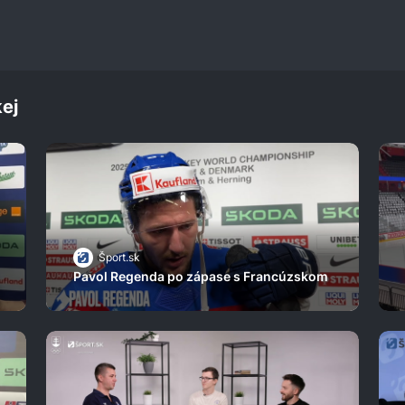
ej
Šport.sk
Pavol Regenda po zápase s Francúzskom