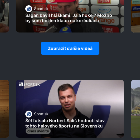
Šport.sk
Sagan bavil hláškami. Ja a hokej? Možno
by som bol len klaun na korčuliach
Zobraziť ďalšie videá
Šport.sk
Šéf futsalu Norbert Sališ hodnotí stav
tohto halového športu na Slovensku