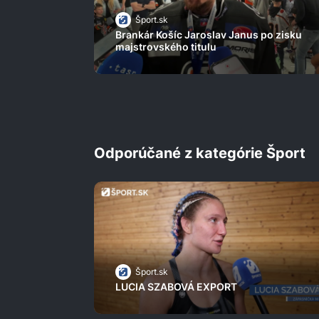
Šport.sk
Brankár Košíc Jaroslav Janus po zisku
majstrovského titulu
Odporúčané z kategórie Šport
Šport.sk
LUCIA SZABOVÁ EXPORT