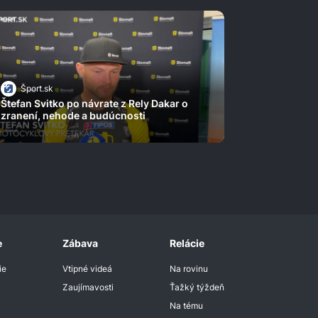
Šport.sk
Štefan Svitko po návrate z Rely Dakar o
zranení, nehode a budúcnosti
e
Zábava
Relácie
ie
Vtipné videá
Na rovinu
Zaujímavosti
Ťažký týždeň
Na tému