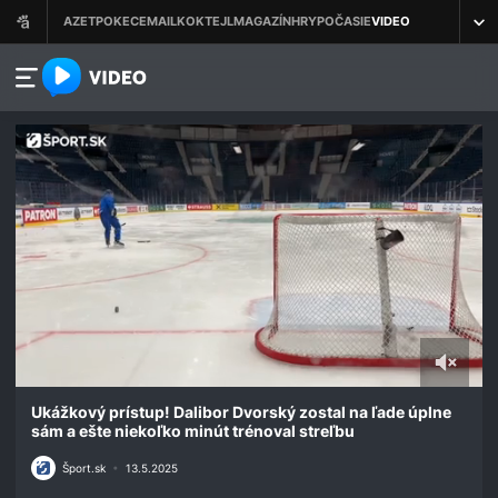
azet.video.sk
0
of
Ukážkový prístup! Dalibor Dvorský zostal na ľade úplne
1
sám a ešte niekoľko minút trénoval streľbu
minute,
52
Šport.sk
•
13.5.2025
seconds