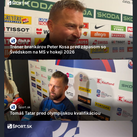
Šport.sk
Tréner brankárov Peter Kosa pred zápasom so
Švédskom na MS v hokeji 2026
Šport.sk
Tomáš Tatar pred olympijskou kvalifikáciou