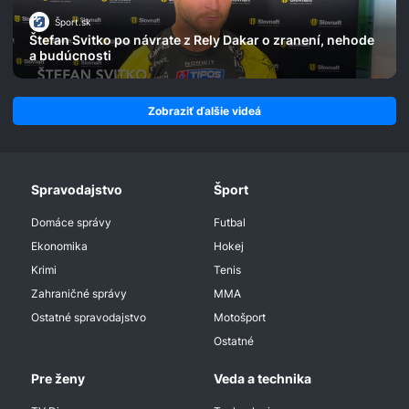
Šport.sk
Štefan Svitko po návrate z Rely Dakar o zranení, nehode
a budúcnosti
Zobraziť ďalšie videá
Spravodajstvo
Šport
Domáce správy
Futbal
Ekonomika
Hokej
Krimi
Tenis
Zahraničné správy
MMA
Ostatné spravodajstvo
Motošport
Ostatné
Pre ženy
Veda a technika