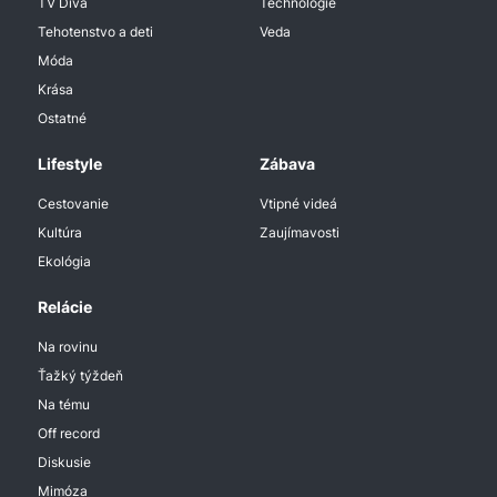
TV Diva
Technologie
Tehotenstvo a deti
Veda
Móda
Krása
Ostatné
Lifestyle
Zábava
Cestovanie
Vtipné videá
Kultúra
Zaujímavosti
Ekológia
Relácie
Na rovinu
Ťažký týždeň
Na tému
Off record
Diskusie
Mimóza