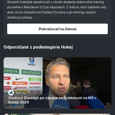
Slovenkí hokejisti absolvovali v utorok doobeda dobrovoľný tréning
po prehre s Rakúskom 2:3 po nájazdoch. Z hráčov, ktorí odohrali celý
duel, sa ho zúčastnil len Dalibor Dvorský a po tréningu ukázal
ukážkový prístup.
Pokračovať na článok
Odporúčané z podkategórie Hokej
Šport.sk
Vladimír Országh po zápase so Švédskom na MS v
hokeji 2026