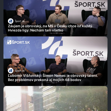
Šport.sk
Záujem je obrovský, na MS v Česku chce ísť každý.
Hviezda ligy: Nechám tam všetko
Šport.sk
Ľubomír Višňovský: Šimon Nemec je obrovský talent.
Bez problémov prekoná aj mojich 68 bodov