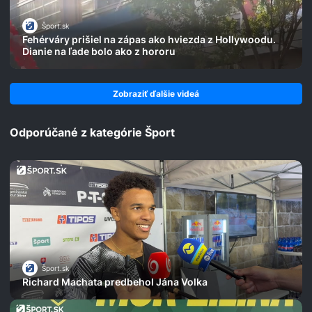
Šport.sk
Fehérváry prišiel na zápas ako hviezda z Hollywoodu.
Dianie na ľade bolo ako z hororu
Zobraziť ďalšie videá
Odporúčané z kategórie Šport
Šport.sk
Richard Machata predbehol Jána Volka