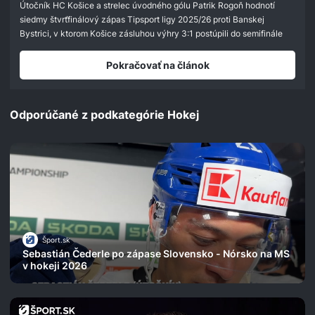
seconds
Útočník HC Košice a strelec úvodného gólu Patrik Rogoň hodnotí
siedmy štvrťfinálový zápas Tipsport ligy 2025/26 proti Banskej
Bystrici, v ktorom Košice zásluhou výhry 3:1 postúpili do semifinále
Pokračovať na článok
Odporúčané z podkategórie Hokej
Šport.sk
Sebastián Čederle po zápase Slovensko - Nórsko na MS
v hokeji 2026