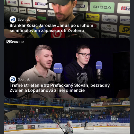
Šport.sk
Brankár Košíc Jaroslav Janus po druhom
semifinálovom zápase proti Zvolenu
Šport.sk
Trefné strieľanie #2 Prefackaný Slovan, bezradný
Zvolen a Lopušanová z inej dimenzie