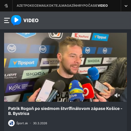
azet.video.sk
0
seconds
Patrik Rogoň po siedmom štvrťfinálovom zápase Košice -
of
B. Bystrica
1
minute,
Šport.sk
•
30.3.2026
10