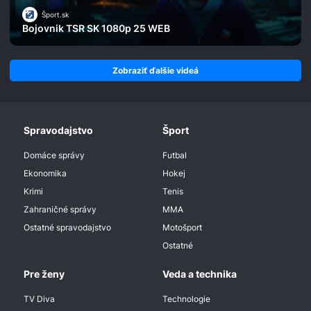
Šport.sk
Bojovnik TSR SK 1080p 25 WEB
Zobraziť ďalšie videá
Spravodajstvo
Šport
Domáce správy
Futbal
Ekonomika
Hokej
Krimi
Tenis
Zahraničné správy
MMA
Ostatné spravodajstvo
Motošport
Ostatné
Pre ženy
Veda a technika
TV Diva
Technologie