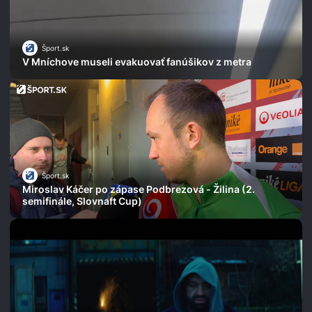
Šport.sk
V Mníchove museli evakuovať fanúšikov z metra
Šport.sk
Miroslav Káčer po zápase Podbrezová - Žilina (2.
semifinále, Slovnaft Cup)