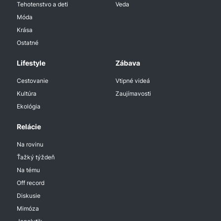
Tehotenstvo a deti
Veda
Móda
Krása
Ostatné
Lifestyle
Zábava
Cestovanie
Vtipné videá
Kultúra
Zaujímavosti
Ekológia
Relácie
Na rovinu
Ťažký týždeň
Na tému
Off record
Diskusie
Mimóza