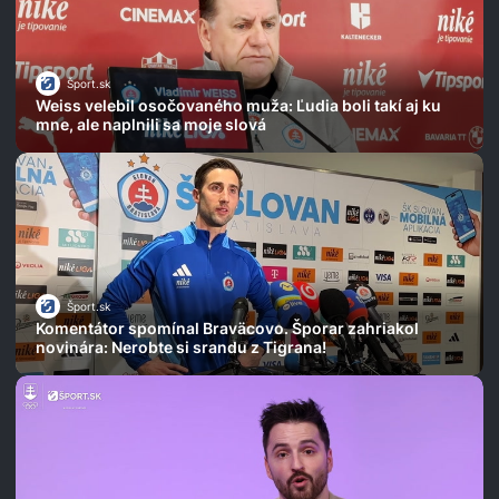
Šport.sk
Weiss velebil osočovaného muža: Ľudia boli takí aj ku
mne, ale naplnili sa moje slová
Šport.sk
Komentátor spomínal Braväcovo. Šporar zahriakol
novinára: Nerobte si srandu z Tigrana!