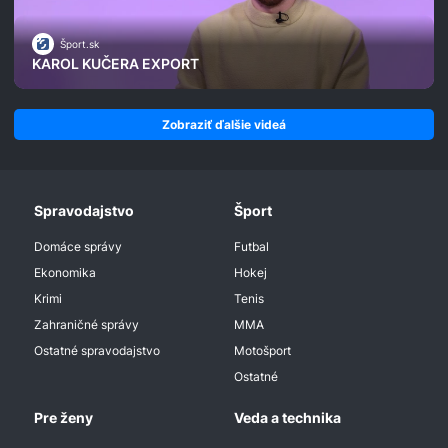
Šport.sk
KAROL KUČERA EXPORT
Zobraziť ďalšie videá
Spravodajstvo
Šport
Domáce správy
Futbal
Ekonomika
Hokej
Krimi
Tenis
Zahraničné správy
MMA
Ostatné spravodajstvo
Motošport
Ostatné
Pre ženy
Veda a technika