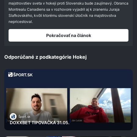
seconds
majstrovstiev sveta v hokeji proti Slovensku bude zaujímavý. Obranca
Montrealu Canadiens sa v rozhovore vyjadril aj k zraneniu Juraja
Slafkovského, kvôli ktorému slovenskí útočník na majstrovstva
nepricestoval.
Pokračovať na článok
Odporúčané z podkategórie Hokej
Šport.sk
DOXXBET TIPOVAČKA 31.05.