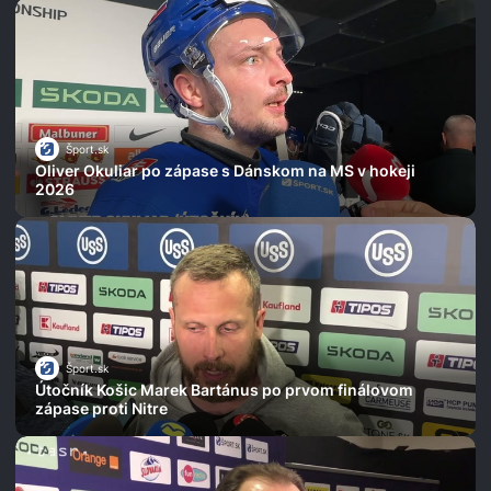
Šport.sk
Oliver Okuliar po zápase s Dánskom na MS v hokeji
2026
Šport.sk
Útočník Košic Marek Bartánus po prvom finálovom
zápase proti Nitre