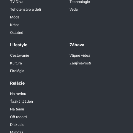
TV Diva
Technologie
Tehotenstvo a deti
Veda
Móda
Krása
Ostatné
Lifestyle
Zábava
Cestovanie
Vtipné videá
Kultúra
Zaujímavosti
Ekológia
Relácie
Na rovinu
Ťažký týždeň
Na tému
Off record
Diskusie
Mimóza