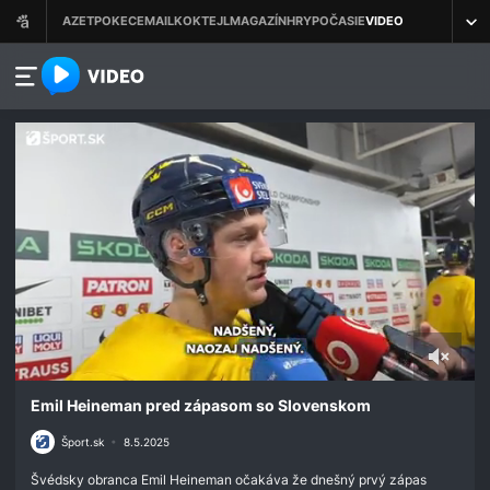
azet.video.sk
0
seconds
Emil Heineman pred zápasom so Slovenskom
of
3
Šport.sk
•
8.5.2025
minutes,
44
Švédsky obranca Emil Heineman očakáva že dnešný prvý zápas