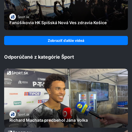
Šport.sk
Fanúšikovia HK Spišská Nová Ves zdravia Košice
Zobraziť ďalšie videá
Odporúčané z kategórie Šport
Šport.sk
Richard Machata predbehol Jána Volka