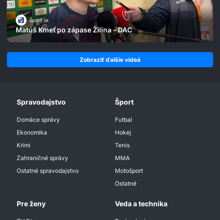
Šport.sk
Matúš Kmeť po zápase Žilina - DAC
Zobraziť ďalšie videá
Spravodajstvo
Šport
Domáce správy
Futbal
Ekonomika
Hokej
Krimi
Tenis
Zahraničné správy
MMA
Ostatné spravodajstvo
Motošport
Ostatné
Pre ženy
Veda a technika