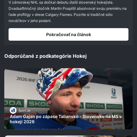
V zámorskej NHL sa dočkal debutu ďalší slovenský hokejista.
Dvadsaťtriročný útočník Martin Pospíšil absolvoval svoju premiéru na
ľade profiligy v drese Calgary Flames. Pozrite si tradičné sólo
nováčikov v jeho podaní.
Pokračovať na článok
Odporúčané z podkategórie Hokej
Šport.sk
Adam Gajan po zápase Taliansko - Slovensko na MS v
hokeji 2026