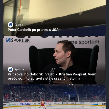
Šport.sk
Peter Cehlárik po prehre s USA
Šport.sk
Kritizoval ho Gáborík i Valábik. Kristián Pospíšil: Viem,
prečo som to spravil a stále si za tým stojím