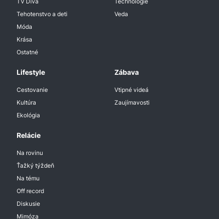
TV Diva
Technologie
Tehotenstvo a deti
Veda
Móda
Krása
Ostatné
Lifestyle
Zábava
Cestovanie
Vtipné videá
Kultúra
Zaujímavosti
Ekológia
Relácie
Na rovinu
Ťažký týždeň
Na tému
Off record
Diskusie
Mimóza