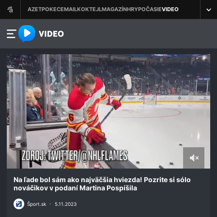
azet.video.sk
0
seconds
Na ľade bol sám ako najväčšia hviezda! Pozrite si sólo
of
nováčikov v podaní Martina Pospíšila
33
seconds
Šport.sk
•
5.11.2023